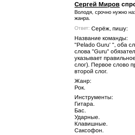
Сергей Миров
спр
Володя, срочно нужно н
жанра.
Серёж, пишу:
Ответ:
Название команды:
"Pelado Guru' ", оба 
слова "Guru" обязате
указывает правильное
слог). Первое слово 
второй слог.
Жанр:
Рок.
Инструменты:
Гитара.
Бас.
Ударные.
Клавишные.
Саксофон.