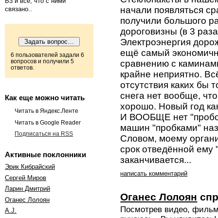
B3 и всё, что с ними
начали появляться ср
связано..
получили большого ра
дороговизны (в 3 раза
Электроэнергия дорож
ещё самый экономичны
6 пользователей задали 6
сравнению с каминами
вопросов и получили 5
ответов.
крайне неприятно. Вс
отсутствия каких бы т
снега нет вообще, что
Как еще можно читать
хорошо. Новый год как
Читать в Яндекс.Ленте
И ВООБЩЕ нет "пробок
Читать в Google Reader
машин "пробками" наз
Подписаться на RSS
Словом, моему органи
срок отведённой ему 
Активные поклонники
заканчивается...
Эрик Кибрайский
написать комментарий
Сергей Миров
Ларин Дмитрий
Оганес Лолоян
спр
Оганес Лолоян
Посмотрев видео, фильм 
A.J.