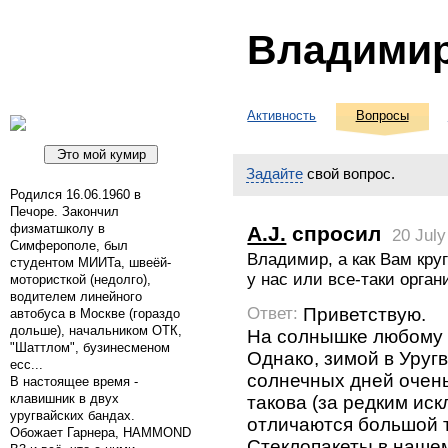
Владимир
Активность
Вопросы
Задайте
свой вопрос.
Родился 16.06.1960 в
Печоре. Закончил
физматшколу в
A.J.
спросил
20 July
Симферополе, был
Владимир, а как Вам кру
студентом МИИТа, швеёй-
у нас или все-таки орган
мотористкой (недолго),
водителем линейного
Приветствую.
Ответ:
автобуса в Москве (гораздо
дольше), начальником ОТК,
На солнышке любому 
"Шаттлом", бузинесменом
Однако, зимой в Уруг
ecc...
солнечных дней очень
В настоящее время -
такова (за редким иск
клавишник в двух
уругвайских бандах.
отличаются большой 
Обожает Гарнера, HAMMOND
Стеклопакеты в наше