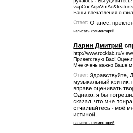
ручаюсь - Вы удивитесь! 
v=pCocAqwVmAo&feature
Ваши впечатления о фил
Оганес, прекло
Ответ:
написать комментарий
Ларин Дмитрий
сп
http://www.rocklab.ru/vie
Приветствую Вас! Оценит
Мне очень важно Ваше м
Здравствуйте, Д
Ответ:
музыкальный критик, 
вправе оценивать тво
Однако, я бы погреши
сказал, что мне понр
отчаивайтесь - моё м
истиной.
написать комментарий