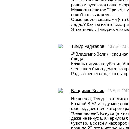
равно и русского) нашего фр
Маккартниевское "Привет, чув
подобное выдадим...
Обменяемся скайпами (что бы
ладно? Как ты на это смотр
Я так понял, Тимурио, что мы
Тимур Раджабов
13 April 20
@Владимир Зелик,  специаль
банду! 
Казань никуда не убежит. А в
я слышал была демка, то пр
Рад за фестиваль, что вы пр
Владимир Зелик
13 April 201
Не всегда, Тимур - это мягко
Казани! В 92-м году мне дов
фильм, действие которого ра
"День любви". Кинуха (а кто 
даже не кинуха, а чернуха) б
чувство, а совсем наоборот. 
прошло 20 лет и что же мы в