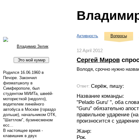
Владимир
Активность
Вопросы
Владимир Зелик
12 April 2012
Сергей Миров
спро
Володя, срочно нужно назва
Родился 16.06.1960 в
Печоре. Закончил
физматшколу в
Серёж, пишу:
Ответ:
Симферополе, был
студентом МИИТа, швеёй-
Название команды:
мотористкой (недолго),
"Pelado Guru' ", оба сло
водителем линейного
"Guru" обязательно апос
автобуса в Москве (гораздо
правильное ударение (на
дольше), начальником ОТК,
"Шаттлом", бузинесменом
произносится с ударение
ecc...
В настоящее время -
Жанр:
клавишник в двух
Рок.