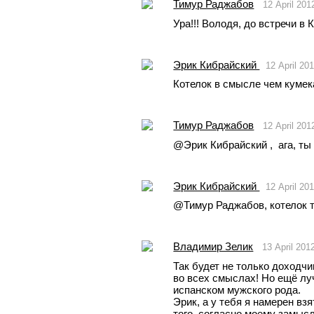
Тимур Раджабов
12 April 201
Ура!!! Володя, до встречи в 
Эрик Кибрайский
12 April 20
Котелок в смысле чем кумека
Тимур Раджабов
12 April 201
@Эрик Кибрайский ,  ага, ты
Эрик Кибрайский
12 April 20
@Тимур Раджабов, котелок т
Владимир Зелик
13 April 201
Так будет не только доходчи
во всех смыслах! Но ещё лучш
испанском мужского рода.
Эрик, а у тебя я намерен взя
того, согласно моему замысл