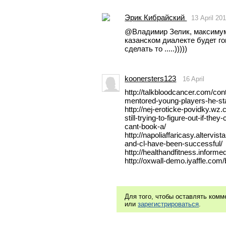
Эрик Кибрайский
13 April 20
@Владимир Зелик, максимум 
казанском диалекте будет го
сделать то .....)))))
koonersters123
16 April
http://talkbloodcancer.com/con
mentored-young-players-he-st
http://nej-eroticke-povidky.wz.c
still-trying-to-figure-out-if-they
cant-book-a/ 
http://napoliaffaricasy.altervist
and-cl-have-been-successful/ 
http://healthandfitness.infor
http://oxwall-demo.iyaffle.com/
Для того, чтобы оставлять ком
или
зарегистрироваться
.