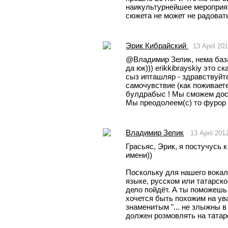
наикультурнейшее мероприят
сюжета не может не радовать!
Эрик Кибрайский
13 April 2
@Владимир Зелик, нема база
да юк))) erikkibrayskiy это с
сыз ипташляр - здравствуйте 
самочувствие (как поживаете
булдрабыс ! Мы сможем дос
Мы преодолеем(с) то фурор 
Владимир Зелик
13 April 201
Грасьяс, Эрик, я постучусь к
имени))
Поскольку для нашего вокал
языке, русском или татарско
дело пойдёт. А ты поможешь 
хочется быть похожим на ува
знаменитым "... не злыжны в 
должен розмовлять на татарс