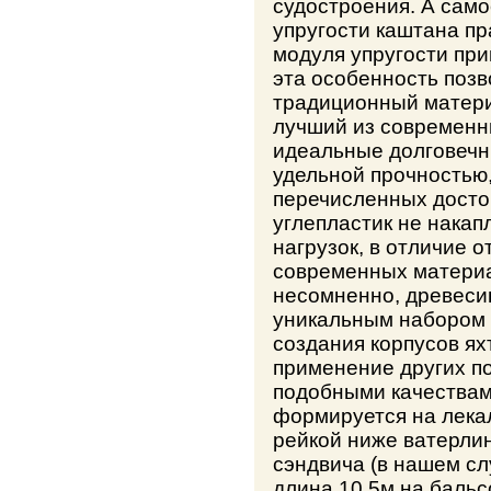
судостроения. А само
упругости каштана пр
модуля упругости при
эта особенность позв
традиционный матери
лучший из современны
идеальные долговечн
удельной прочностью,
перечисленных досто
углепластик не нака
нагрузок, в отличие 
современных материа
несомненно, древеси
уникальным набором 
создания корпусов ях
применение других п
подобными качествам
формируется на лека
рейкой ниже ватерлин
сэндвича (в нашем сл
длина 10.5м на бальс