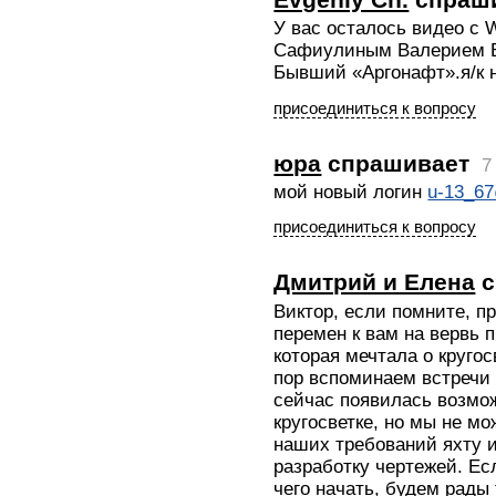
У вас осталось видео с 
Сафиулиным Валерием В
Бывший «Аргонафт».я/к 
присоединиться к вопросу
юра
спрашивает
7
мой новый логин
u-13_67
присоединиться к вопросу
Дмитрий и Елена
с
Виктор, если помните, п
перемен к вам на вервь 
которая мечтала о круго
пор вспоминаем встречи 
сейчас появилась возмож
кругосветке, но мы не м
наших требований яхту и
разработку чертежей. Ес
чего начать, будем рады