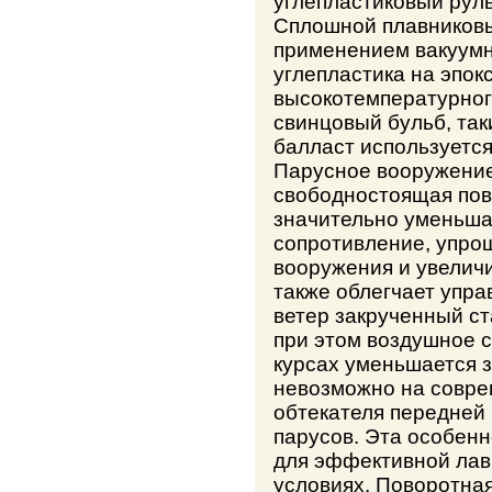
углепластиковый рул
Сплошной плавниковы
применением вакуумн
углепластика на эпо
высокотемпературног
свинцовый бульб, та
балласт используетс
Парусное вооружение
свободностоящая пов
значительно уменьша
сопротивление, упро
вооружения и увеличи
также облегчает упра
ветер закрученный ст
при этом воздушное 
курсах уменьшается з
невозможно на соврем
обтекателя передней
парусов. Эта особен
для эффективной лав
условиях. Поворотна