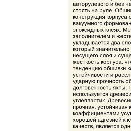
авторулевого и без н
стоять на руле. Обши
конструкция корпуса 
вакуумного формован
эпоксидных клеях. М
заполнителем и жест
укладывается два сл
который значительно
несущего слоя и сущ
жесткость корпуса, ч
тенденцию обшивки к
устойчивости и расс
ударную прочность о
долговечность яхты. 
используется древеси
углепластик. Древесин
прочная, устойчивая 
коэффициентами усуш
хорошей адгезией к к
качеств, является од