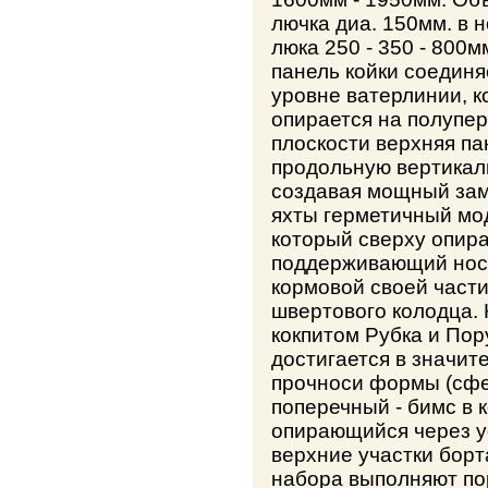
лючка диа. 150мм. в н
люка 250 - 350 - 800м
панель койки соединя
уровне ватерлинии, к
опирается на полупе
плоскости верхняя па
продольную вертикаль
создавая мощный зам
яхты герметичный мо
который сверху опир
поддерживающий носо
кормовой своей части
швертового колодца. 
кокпитом Рубка и Пор
достигается в значит
прочноси формы (сфер
поперечный - бимс в 
опирающийся через у
верхние участки борт
набора выполняют по