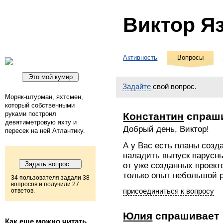
Виктор Я
Активность
Вопросы
Задайте
свой вопрос.
Моряк-штурман, яхтсмен,
который собственными
руками построил
Константин
спраш
девятиметровую яхту и
Добрый день, Виктор!
пересек на ней Атлантику.
А у Вас есть планы созд
наладить выпуск парусны
от уже созданных проекто
только опыт небольшой р
34 пользователя задали 38
вопросов и получили 27
присоединиться к вопросу
ответов.
Юлия
спрашивает
Как еще можно читать