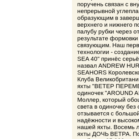
поручень связан с в
непрерывной углепла
образующим в заверш
верхнего и нижнего п
палубу рубки через о
результате формовки
связующим. Наш перв
технологии - создани
SEA 40" принёс серь
назвал ANDREW HURS
SEAHORS Королевског
Клуба Великобритани
яхты "ВЕТЕР ПЕРЕМЕН
одиночек "AROUND AL
Моллер, который обош
света в одиночку без 
отзывается с большой
надёжности и высоко
нашей яхты. Восемь 
яхты ДОЧЬ ВЕТРА. П