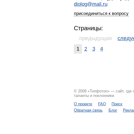
diolog@mail.ru
присоединиться к вопросу
Страницы:
предыдущая
след
1
2
3
4
© 2009 «Топфотоп» — сайт, где
таланты и поклонники.
О проекте
FAQ
Поиск
Обратная связь
Блог
Рекл