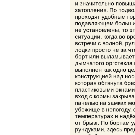
и значительно повыша
затопления. По подвол
проходят удобные пор
подавляющем большин
не установлены, то э
ситуации, когда во вр
встречи с волной, р
лодки просто не за чт
борт или выламывает 
дымчатого оргстекла
выполнен как одно це
конструкцией над нос
которая обтянута бр
пластиковыми окнами
вход с кормы закрыва
панелью на замках мо
убежище в непогоду, 
температурах и надё
от брызг. По бортам 
рундуками, здесь пр