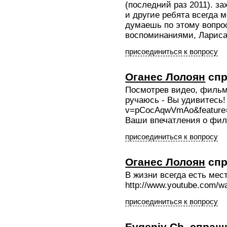
(последний раз 2011). з
и другие ребята всегда м
думаешь по этому вопро
воспоминаниями, Ларис
присоединиться к вопросу
Оганес Лолоян
спр
Посмотрев видео, фильм 
ручаюсь - Вы удивитесь! 
v=pCocAqwVmAo&feature
Ваши впечатления о фил
присоединиться к вопросу
Оганес Лолоян
спр
В жизни всегда есть мес
http://www.youtube.com
присоединиться к вопросу
Evgeniy Ch.
спраш