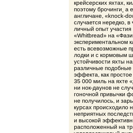
крейсерских яхтах, к
поэтому брочинги¸ а 
англичане, «knock-do
случается нередко, в
личный опыт участия 
«Whitbread» на «Фази
экспериментальном кла
есть всевозможные пр
лодки и с кормовым ш
устойчивости яхты на
различные подобные 
эффекта, как простое
35 000 миль на яхте 
ни нок-даунов не случ
гоночной привычки ф
не получилось, и зар
курсах происходило н
неприятных последст
и высокой эффективн
расположенный на тр