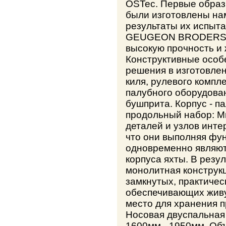
OSTec. Первые образ
были изготовлены нам
результаты их испыт
GEUGEON BRODERS в
высокую прочность и 
Конструктивные особ
решения в изготовлен
киля, рулевого компле
палубного оборудован
бушприта. Корпус - п
продольный набор: 
деталей и узлов инте
что они выполняя фу
одновременно являю
корпуса яхты. В резул
монолитная конструкц
замкнутых, практичес
обеспечивающих живу
место для хранения п
Носовая двуспальная 
1600мм - 1950мм. Объ