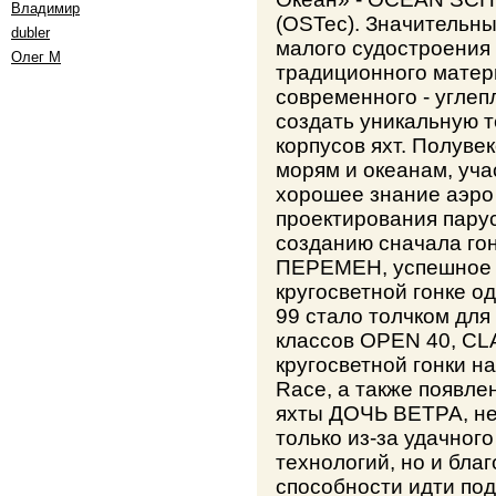
Владимир
(OSTec). Значительны
dubler
малого судостроения
Олег М
традиционного матер
современного - углеп
создать уникальную 
корпусов яхт. Полуве
морям и океанам, учас
хорошее знание аэро
проектирования парус
созданию сначала го
ПЕРЕМЕН, успешное у
кругосветной гонке 
99 стало толчком дл
классов OPEN 40, CL
кругосветной гонки на
Race, а также появле
яхты ДОЧЬ ВЕТРА, не
только из-за удачног
технологий, но и бла
способности идти под