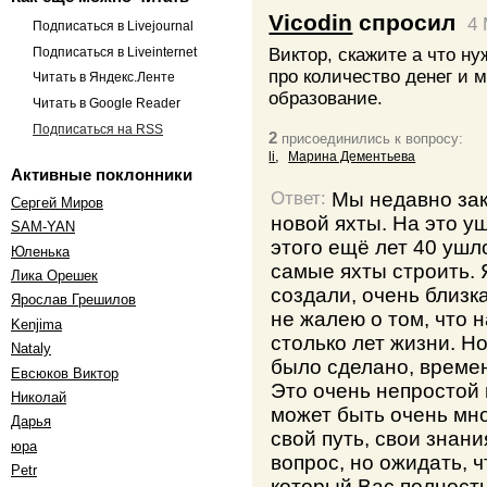
Vicodin
спросил
4 
Подписаться в Livejournal
Подписаться в Liveinternet
Виктор, скажите а что ну
про количество денег и м
Читать в Яндекс.Ленте
образование.
Читать в Google Reader
Подписаться на RSS
2
присоединились к вопросу:
,
li
Марина Дементьева
Активные поклонники
Мы недавно зак
Ответ:
Сергей Миров
новой яхты. На это уш
SAM-YAN
этого ещё лет 40 ушло
Юленька
самые яхты строить. 
Лика Орешек
создали, очень близк
Ярослав Грешилов
не жалею о том, что 
Kenjima
столько лет жизни. Но
Nataly
было сделано, време
Евсюков Виктор
Это очень непростой 
Николай
может быть очень мн
Дарья
свой путь, свои знан
юра
вопрос, но ожидать, ч
Petr
который Вас полность