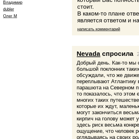
Владимир
стоит.
dubler
В каком-то плане отв
Олег М
является ответом и н
написать комментарий
Nevada
спросила
Добрый день. Как-то мы 
большой поклонник таки
обсуждали, что же движе
переплывают Атлантику в
парашюта на Северном п
то показалось, что этом 
многих таких путешестве
которые их ждут, малень
могут закончиться весьма
кирпич на голову может 
здесь риск весьма конкр
ощущение, что человек р
оглядываясь на своих ро