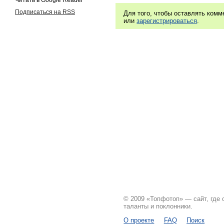
Читать в Google Reader
Подписаться на RSS
Для того, чтобы оставлять ком
или
зарегистрироваться
.
© 2009 «Топфотоп» — сайт, где
таланты и поклонники.
О проекте
FAQ
Поиск