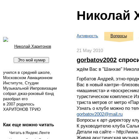
Николай 
Активность
Вопросы
Николай Харитонов
21 May 2010
gorbatov2002
спрос
ждём Вас в "Шанхае" Никола
учился в средней школе,
Московском Авиационном
Горбатов Андрей, этно-прод
Институте, Студии
Вас в новый кантри--блюзо
Музыкальной Импровизации
«машиниста» и «воскресника
собрал джаз-роковый бэнд
туристическом комплексе Из
разобрал его
триста метров от метро «Пар
в 2007 родилось
Узнать о клубе можно по тел
ХАРИТОНОВ ТРИО
gorbatov2002@mail.ru
Вопросы к арт-директору кл
Как еще можно читать
К руководителю клуба Сальм
Детали на сайте – http://www
Читать в Яндекс.Ленте
Живая акустическая музыка