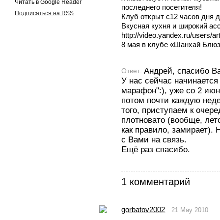
Читать в Google Reader
последнего посетителя!
Подписаться на RSS
Клуб открыт с12 часов дня д
Вкусная кухня и широкий асс
http://video.yandex.ru/users/a
8 мая в клубе «Шанхай Блю
Андрей, спасибо Ва
Ответ:
У нас сейчас начинаетс
марафон":), уже со 2 ию
потом почти каждую недел
того, приступаем к очер
плотновато (вообще, лет
как правило, замирает).
с Вами на связь.
Ещё раз спасибо.
1 комментарий
gorbatov2002
21 May 2010