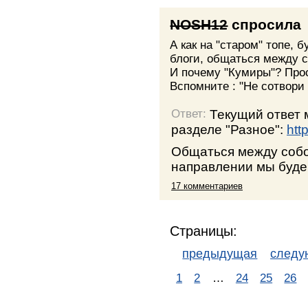
NOSH12
спросила
А как на "старом" топе, 
блоги, общаться между 
И почему "Кумиры"? Про
Вспомните : "Не сотвори 
Текущий ответ 
Ответ:
разделе "Разное":
htt
Общаться между собой
направлении мы буде
17 комментариев
Страницы:
предыдущая
след
1
2
…
24
25
26