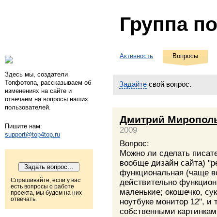
Группа п
Активность
Вопросы
Здесь мы, создатели
Топфотопа, рассказываем об
Задайте
свой вопрос.
изменениях на сайте и
отвечаем на вопросы наших
пользователей.
Дмитрий Миропол
Пишите нам:
2009
support@top4top.ru
Вопрос:
Можно ли сделать писате
вообще дизайн сайта) "р
функциональная (чаще в
Спрашивайте, если у вас
действительно функциона
есть вопросы о работе
маленькие; окошечко, сук
проекта, мы будем на них
отвечать.
ноутбуке монитор 12", и 
собственными картинками