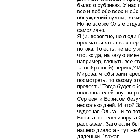
было: о рубриках. У нас 
все и всё обо всех и обо
обсуждений нужны, возм
Но не всё же Ольге отдув
самолично.
Я (и, вероятно, не я оди
просматривать свою пер
потока. То есть, не могу 
что, когда, на какую име
например, глянуть все св
за выбранный) период? И
Мирова, чтобы заинтерес
посмотреть, по какому э
прелесть! Тогда будет о
пользователей внутри ра
Сергеем и Борисом безу
несколько дней. И что? З
чудесная Ольга - и то по
Бориса по телевизору, а
рассказам. Зато если бы
нашего диалога - тут же
дяденьки блажат.