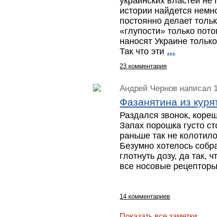
украинских властей не
истории найдется немно
постоянно делает тольк
«глупости» только пото
наносят Украине только
Так что эти
…
23 комментария
Андрей Чернов
написал 1
Фазанятина из куря
Раздался звонок, кореш
Запах порошка густо ст
раньше так не колотило
Безумно хотелось собр
глотнуть дозу, да так, 
все носовые рецепторы
14 комментариев
Показать все заметки