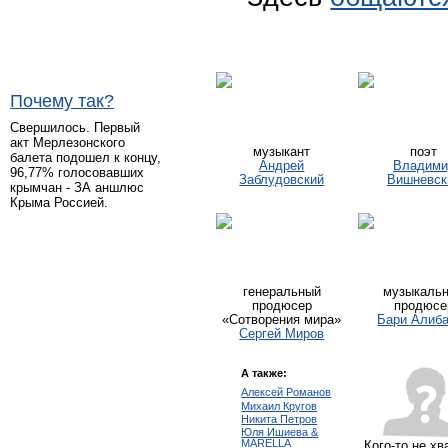
Почему так?
Свершилось. Первый
акт Мерлезонского
музыкант
поэт
балета подошел к концу,
Андрей
Владими
96,77% голосовавших
Заблудовский
Вишневск
крымчан - ЗА аншлюс
Крыма Россией.
генеральный
музыкаль
продюсер
продюсе
«Сотворения мира»
Бари Алиб
Сергей Миров
А также:
Алексей Романов
Михаил Кругов
Никита Петров
Юля Ишиева &
MARELLA
Кого-то не хв