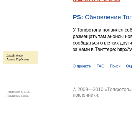
PS:
Обновления Топ
У Топфотопа появился соб
размещать там анонсы нов
сообщаться о всяких друг
за нами в Твиттере: http://tw
Дизайн-бюро
Артема Горбунова
О проекте
FAQ
Поиск
Об
© 2009—2010 «Топфотоп» 
Придумано в 13:37.
поклонники.
Поддержка clique.