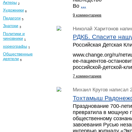
Актеры
2
Во
…
Художники
6
9 комментариев
Педагоги
5
Знатоки
3
Николай Харитонов
напис
Политики и
РДКБ. Спасите нашу
чиновники
1
Российская Детская Кл
хореографы
1
Общественные
www.change.org/ru/пети
деятели
ее-пациентов-останови
6
российской-детской-кл
7 комментариев
Михаил Кругов
написал 2
Тохтамыш Радонеж
Празднование 700-лет
превратила в мощную 
общественному сознани
завоевания Русью неза
интервью журналу «Экс