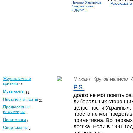
Николай Харитонов
Расскажите 
Алексей Голев
и другие...
Журналисты и
Михаил Кругов
написал 4
критики
17
P.S.
Музыканты
31
Долго не мог понять р
Писатели и поэты
либеральных сторонни
21
Продюсеры и
целостности Украины». 
режиссеры
просто не мог представ
8
Политологи
примитивна. Во-первых
3
логика. Если в 1991 го
Спортсмены
2
наследство