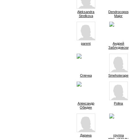
Aleksandra
Dendrocopos-
Strelkova
Major
parent
Андрей
Заблудовский
Олечка
Smehoterapevt
Александр
Polina
Обидин
Дарина
группа