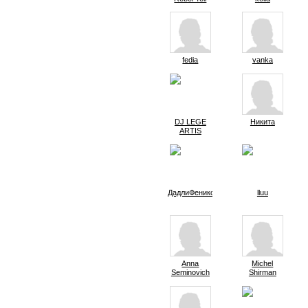
fedia
vanka
DJ LEGE
Никита
ARTIS
ДадлиФеникс
lluu
Anna
Michel
Seminovich
Shirman