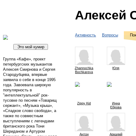
Алексей 
Активность
Вопросы
По
Группа «Кафе», проект
петербургских музыкантов
Zhannochka
Юля
Алексея Смирнова и Сергея
Bochkareva
Стародубцева, впервые
заявила о себе в конце 1995
года. Завоевала широкую
популярность в
"интеллектуальной" рок-
тусовке по песням «Товарищ
Zippy Kid
Инна
сержант», «Музыка крыш»,
Еброва
«Сладкое слово свобода», а
также по совместным
выступлениям с легендами
британского рока Тони
Шериданом и Артуром
Антон
Аркадий