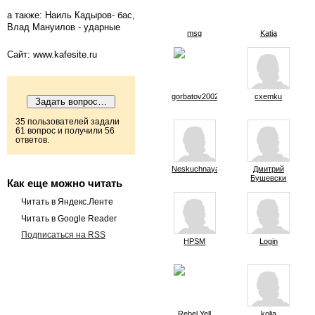
а также: Наиль Кадыров- бас,
Влад Мануилов - ударные
msg
Katja
Сайт: www.kafesite.ru
gorbatov2002
cxemku
35 пользователей задали
61 вопрос и получили 56
ответов.
Neskuchnaya
Дмитрий
Бушевски
Как еще можно читать
Читать в Яндекс.Ленте
Читать в Google Reader
Подписаться на RSS
HPSM
Login
Rebel Yell
kolia