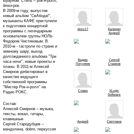
Брауном. Стиль – рок-н-ролл,
блюз-рок.
В 2009-м году, выпустив
новый альбом "СвАбода!",
музыканты КАФЕ приступили
к подготовке концертной
doss17
Калинин
программы с легендарным
Андрей
основателем группы НОЛЬ
Федором Чистяковым. В
2010-м - гастроли по стране и
земному шару, выход
долгожданного альбома "Три
Вадим
Сергей
часа ночи", новые проекты и
Погуляев
Старков
планы. В 2011-м Алексей
Смирнов дебютировал в
качестве ведущего
собственной программы
"Мистер Рок-н-ролл" на
Слава
XLogic
Радио РОКС.
Software
Состав:
Алексей Смирнов – музыка,
тексты, вокал, гитары,
клавишные
Андрей
Светлана
Сергей Стародубцев –
мандолина, dobro, перкуссия