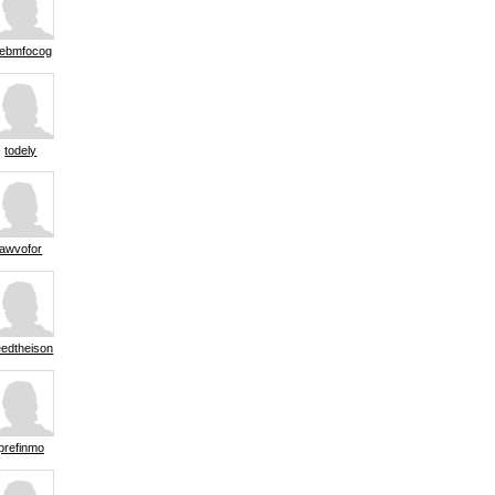
ebmfocog
todely
awvofor
eedtheison
prefinmo