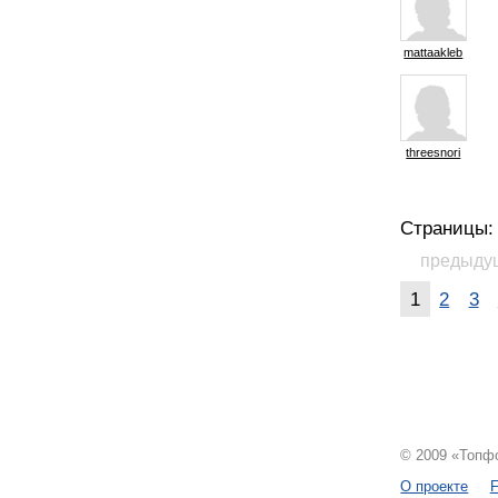
mattaakleb
threesnori
Страницы:
предыду
1
2
3
© 2009 «Топфо
О проекте