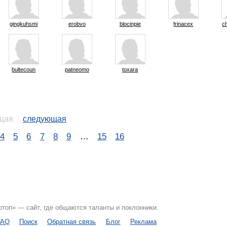
gingkuhsmi
erobvo
blocinpie
frinacex
ch
bultecoun
patneomo
toxara
щая
следующая
4
5
6
7
8
9
…
15
16
топ» — сайт, где общаются таланты и поклонники.
FAQ
Поиск
Обратная связь
Блог
Реклама