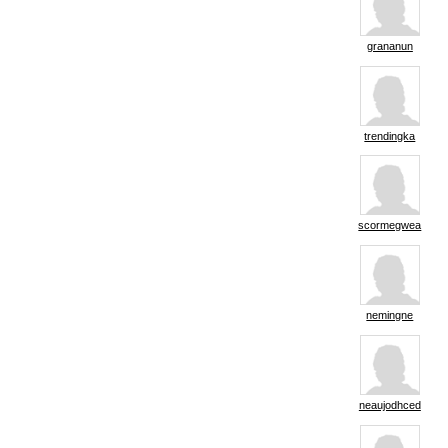
grananun
trendingka
scormegwea
nemingne
neaujodhced