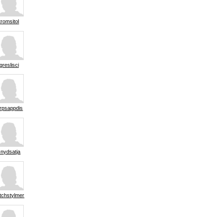
tromsitol
greslisci
erpsappdis
snydsatja
tchstylmer