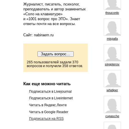
Журналист, писатель, психолог,
преподаватель и автор знаменитых
thouconlo
«Соло на клавиатуре»
и «1001 вопрос про ЭТО». Знает
ответы почти на все вопросы.
Сайт: nabiraem.ru
mispafa
265 пользователей задали 370
singpterov
вопросов и получили 358 ответов.
Как еще можно читать
whidiper
Подписаться в Livejournal
Подписаться в Liveinternet
Читать в Яндекс.Ленте
Читать в Google Reader
cupasche
Подписаться на RSS