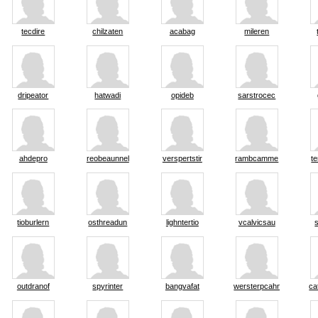
tecdire
chilzaten
acabag
mileren
dripeator
hatwadi
opideb
sarstrocec
ahdepro
reobeaunnel
verspertstir
rambcamme
t
tioburlern
osthreadun
lighntertio
vcalvicsau
outdranof
spyrinter
bangvafat
wersterpcahn
ca