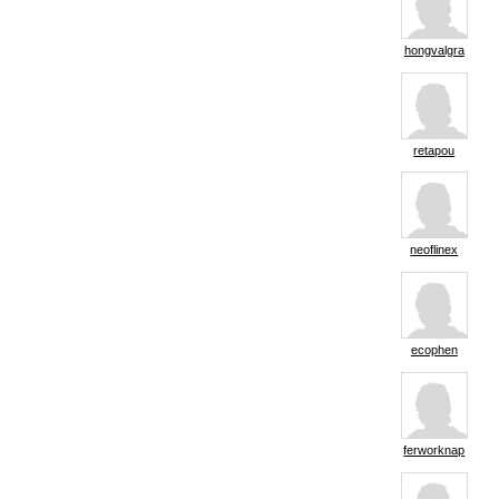
hongvalgra
retapou
neoflinex
ecophen
ferworknap