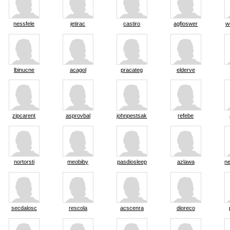
nessfele
jetirac
castiro
agfioswer
w
lbinucne
acagol
pracateg
elderve
zipcarent
asprovbal
johnpestsak
refebe
nortorsti
meobiby
pasdiosleep
azlawa
n
secdalosc
rescola
acscenra
dioreco