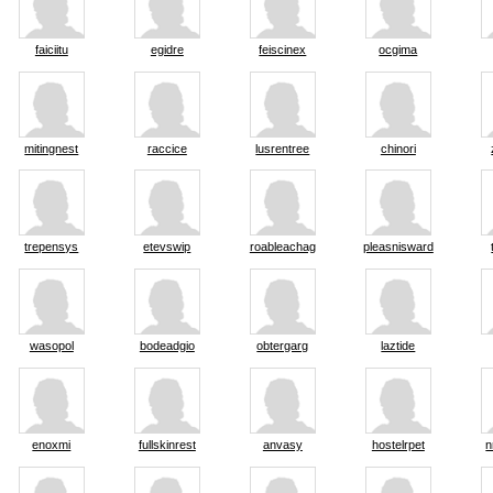
faiciitu
egidre
feiscinex
ocgima
mitingnest
raccice
lusrentree
chinori
trepensys
etevswip
roableachag
pleasnisward
wasopol
bodeadgio
obtergarg
laztide
enoxmi
fullskinrest
anvasy
hostelrpet
n