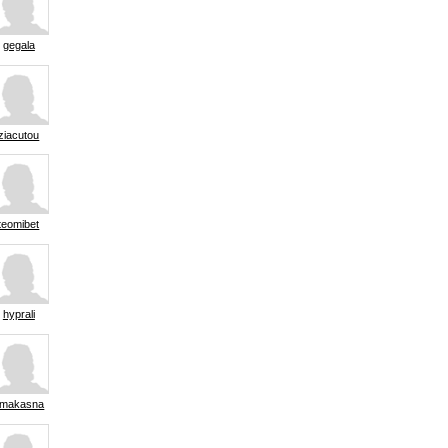
gegala
ziacutou
teomibet
hyprali
makasna