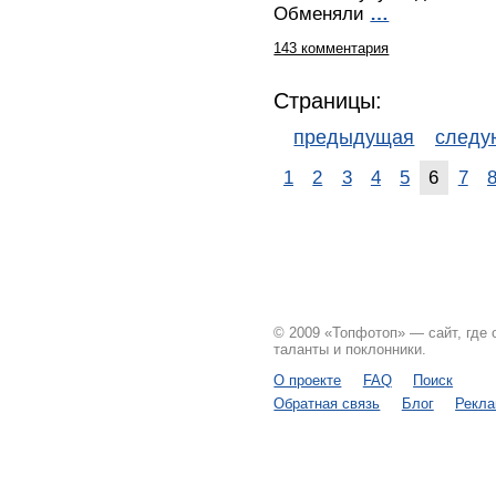
Обменяли
…
143 комментария
Страницы:
предыдущая
след
1
2
3
4
5
6
7
© 2009 «Топфотоп» — сайт, где
таланты и поклонники.
О проекте
FAQ
Поиск
Обратная связь
Блог
Рекл