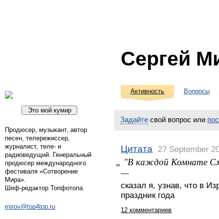
Сергей М
Активность
Вопросы
Задайте
свой вопрос или
по
Продюсер, музыкант, автор
песен, телережиссер,
журналист, теле- и
Цитата
27 September 2
радиоведущий. Генеральный
„ "В каждой Комнате См
продюсер международного
—
фестиваля «Сотворение
Мира».
сказал я, узнав, что в 
Шеф-редактор Топфотопа.
праздник года
mirov@top4top.ru
12 комментариев