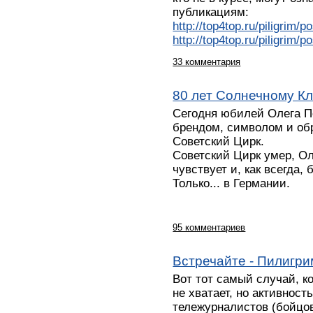
публикациям:
http://top4top.ru/piligrim/p
http://top4top.ru/piligrim/p
33 комментария
80 лет Солнечному Кл
Сегодня юбилей Олега П
брендом, символом и обр
Советский Цирк.
Советский Цирк умер, Ол
чувствует и, как всегда,
Только... в Германии.
95 комментариев
Встречайте - Пилигри
Вот тот самый случай, к
не хватает, но активност
тележурналистов (бойцо