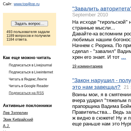
Сайт:
www.top4top.ru
"Завалить авторитета"
September 2010
На исходе "тирольской" 
странные мысли...
493 пользователя задали
Давайте-ка вспомним ро
1189 вопросов и получили
любимых нашим богоносн
1184 ответа.
Начнем с Рюрика. По при
сделал - "завалил" Вади
хрен его знает. И тот
…
Как еще можно читать
Подписаться в Livejournal
19 комментариев
Подписаться в Liveinternet
"Закон нарушил - полу
Читать в Яндекс.Ленте
это нам завещал?
Читать в Google Reader
21
Подписаться на RSS
Воины мои, я в смятении
вчера ударил "тяжелым п
Активные поклонники
прапорщика Вадима Бойк
Правительства... Ведь з
Лев Зэппелин
ж видно в сюжете! Ну и п
Эрик Кибрайский
еще раньше нам это Ну
A.J.