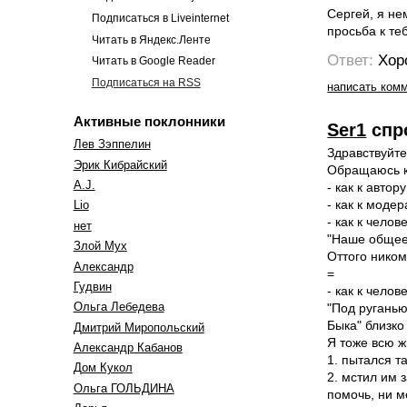
Сергей, я не
Подписаться в Liveinternet
просьба к те
Читать в Яндекс.Ленте
Ответ:
Хор
Читать в Google Reader
Подписаться на RSS
написать ком
Активные поклонники
Ser1
спр
Лев Зэппелин
Здравствуйте
Эрик Кибрайский
Обращаюсь к 
A.J.
- как к авто
- как к моде
Lio
- как к челов
нет
"Наше общее 
Злой Мух
Оттого ником
Александр
=
Гудвин
- как к челове
Ольга Лебедева
"Под руганью
Быка" близко 
Дмитрий Миропольский
Я тоже всю ж
Александр Кабанов
1. пытался т
Дом Кукол
2. мстил им 
Oльга ГОЛЬДИНА
помочь, ни м