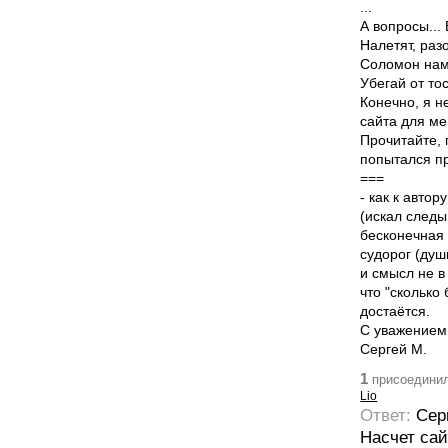
...
А вопросы...
Налетят, разо
Соломон нам
Убегай от то
Конечно, я н
сайта для ме
Прочитайте, 
попытался пр
===
- как к авто
(искал следы
бесконечная 
судорог (душ
и смысл не в 
что "сколько
достаётся.
С уважением
Сергей М.
1
присоединил
Lio
Ответ:
Сер
Насчет сай