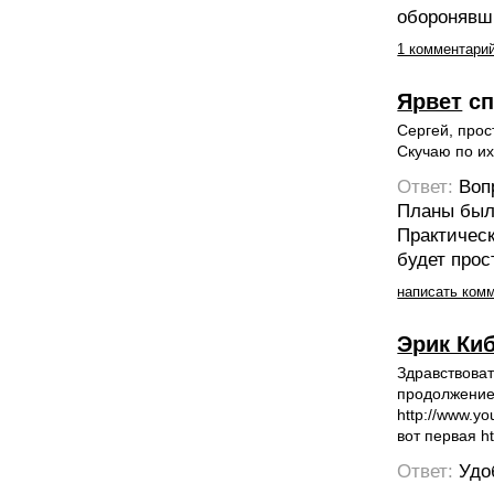
оборонявш
1 комментари
Ярвет
сп
Сергей, прос
Скучаю по их
Ответ:
Воп
Планы были
Практичес
будет прос
написать ком
Эрик Ки
Здравствоват
продолжение 
http://www.y
вот первая h
Ответ:
Удо