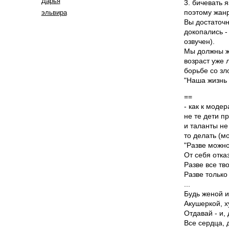
Дарья
3. бичевать 
поэтому жанр
эльвира
Вы достаточн
докопались -
озвучен).
Мы должны жи
возраст уже 
борьбе со зл
"Наша жизнь 
==
- как к модер
не те дети п
и таланты не 
то делать (м
"Разве можно
От себя отказ
Разве все тв
Разве только
...
Будь женой и
Акушеркой, х
Отдавай - и,
Все сердца, 