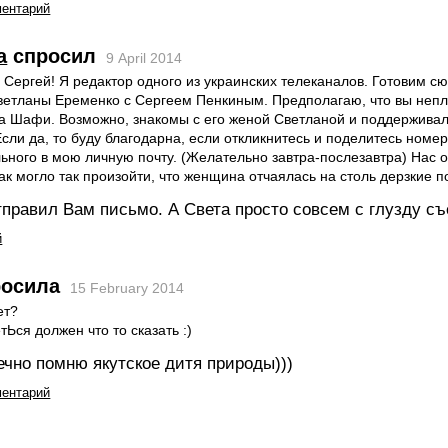
ментарий
а
спросил
9 April 2014
 Сергей! Я редактор одного из украинских телеканалов. Готовим с
ветланы Еременко с Сергеем Пенкиным. Предполагаю, что вы неп
а Шафи. Возможно, знакомы с его женой Светланой и поддерживал
сли да, то буду благодарна, если откликнитесь и поделитесь номе
ьного в мою личную почту. (Желательно завтра-послезавтра) Нас 
как могло так произойти, что женщина отчаялась на столь дерзкие п
тправил Вам письмо. А Света просто совсем с глузду съ
й
осила
15 February 2014
ет?
тЬся должен что то сказать :)
ечно помню якутское дитя природы)))
ментарий