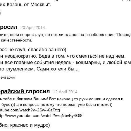
их Казань от Москвы".
й
росил
20 April 2014
тите, если вопрос глуп, но нет ли планов на возобновление "Поср
 качественности.
рос не глуп, спасибо за него)
 неоднократно. Беда в том, что смеяться не над чем.
ки все главные события недель - кошмарны, и любой ю
то глумлением. Сами хотели бы...
ментарий
брайский
спросил
12 April 2014
ь тебе и близким Вашим! Вот наконец то руки дошли и сделал и
будет)) а в вопросы потому что первая уже была в теме))
outube.com/watch?v=2Sw--6aTttg
ttp://www.youtube.com/watch?v=qNbvEy4Gl8I
бно, красиво и мудро)