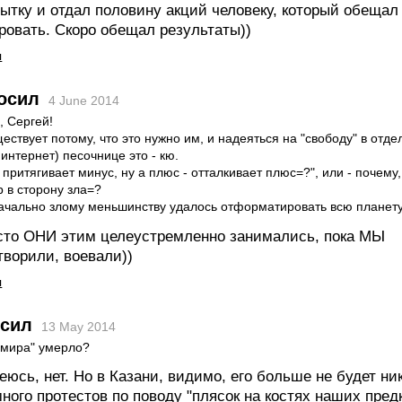
ытку и отдал половину акций человеку, который обещал 
овать. Скоро обещал результаты))
я
осил
4 June 2014
, Сергей!
ествует потому, что это нужно им, и надеяться на "свободу" в отде
 интернет) песочнице это - кю.
 притягивает минус, ну а плюс - отталкивает плюс=?", или - почему, 
 в сторону зла=?
начально злому меньшинству удалось отформатировать всю планет
сто ОНИ этим целеустремленно занимались, пока МЫ
творили, воевали))
я
сил
13 May 2014
 мира" умерло?
еюсь, нет. Но в Казани, видимо, его больше не будет ник
ого протестов по поводу "плясок на костях наших пред