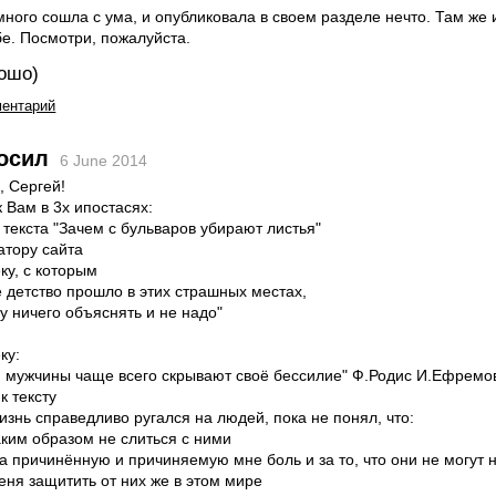
много сошла с ума, и опубликовала в своем разделе нечто. Там же 
бе. Посмотри, пожалуйста.
ошо)
ментарий
осил
6 June 2014
, Сергей!
Вам в 3х ипостасях:
ру текста "Зачем с бульваров убирают листья"
ратору сайта
еку, с которым
детство прошло в этих страшных местах,
у ничего объяснять и не надо"
ку:
 мужчины чаще всего скрывают своё бессилие" Ф.Родис И.Ефремов
к тексту
изнь справедливо ругался на людей, пока не понял, что:
аким образом не слиться с ними
за причинённую и причиняемую мне боль и за то, что они не могут 
еня защитить от них же в этом мире