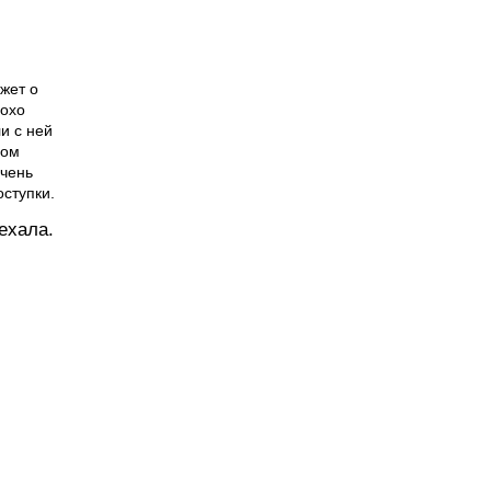
южет о
лохо
и с ней
ром
очень
оступки.
ехала.