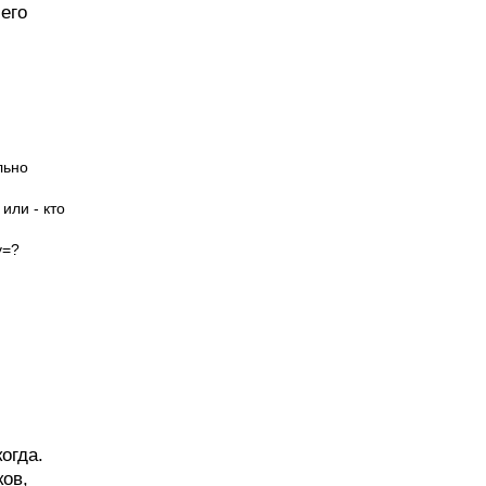
его
льно
или - кто
у=?
огда.
ков,