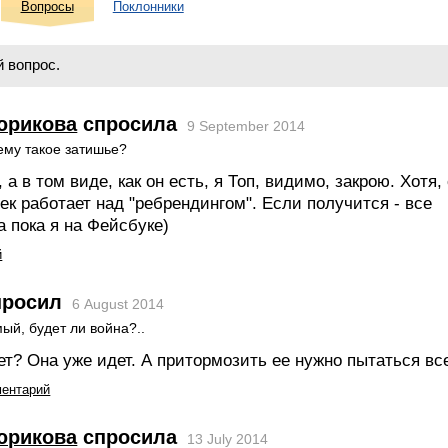
Вопросы
Поклонники
 вопрос.
юрикова
спросила
9 September 2014
чему такое затишье?
, а в том виде, как он есть, я Топ, видимо, закрою. Хотя,
ек работает над "ребрендингом". Если получится - все
а пока я на Фейсбуке)
й
росил
6 August 2014
ый, будет ли война?..
ет? Она уже идет. А притормозить ее нужно пытаться все
ментарий
юрикова
спросила
13 July 2014