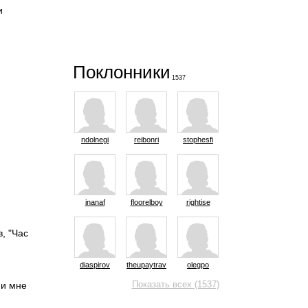
и
Поклонники
1537
ndolnegi
reibonri
stophesfi
inanaf
floorelboy
rightise
, "Час
diaspirov
theupaytrav
olegpo
Показать всех (1537)
ни мне