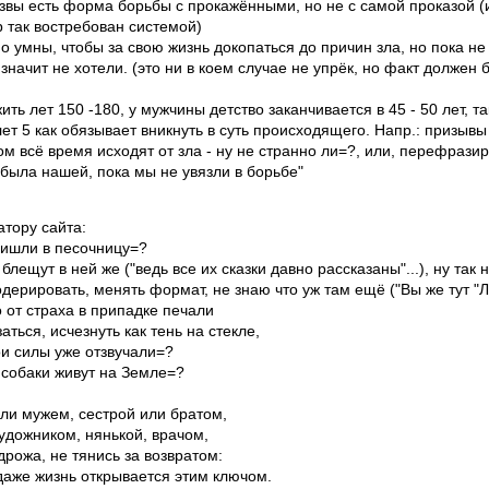
язвы есть форма борьбы с прокажёнными, но не с самой проказой 
 так востребован системой)
о умны, чтобы за свою жизнь докопаться до причин зла, но пока не
 значит не хотели. (это ни в коем случае не упрёк, но факт должен 
ть лет 150 -180, у мужчины детство заканчивается в 45 - 50 лет, та
лет 5 как обязывает вникнуть в суть происходящего. Напр.: призывы
ом всё время исходят от зла - ну не странно ли=?, или, перефразиру
была нашей, пока мы не увязли в борьбе"
атору сайта:
ришли в песочницу=?
блещут в ней же ("ведь все их сказки давно рассказаны"...), ну так н
одерировать, менять формат, не знаю что уж там ещё ("Вы же тут "Л
 от страха в припадке печали
аться, исчезнуть как тень на стекле,
ои силы уже отзвучали=?
 собаки живут на Земле=?
ли мужем, сестрой или братом,
удожником, нянькой, врачом,
 дрожа, не тянись за возвратом:
даже жизнь открывается этим ключом.