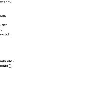
(именно
быть
к что
 о
я Б.Г.,
адо что -
енин")).