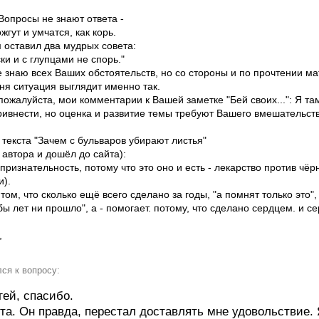
 Вопросы не знают ответа -
жгут и умчатся, как корь.
 оставил два мудрых совета:
ски и с глупцами не спорь."
е знаю всех Ваших обстоятельств, но со стороны и по прочтении м
ня ситуация выглядит именно так.
пожалуйста, мои комментарии к Вашей заметке "Бей своих...": Я та
ивнести, но оценка и развитие темы требуют Вашего вмешательств
ру текста "Зачем с бульваров убирают листья"
 автора и дошёл до сайта):
признательность, потому что это оно и есть - лекарство против чёр
и).
том, что сколько ещё всего сделано за годы, "а помнят только это", 
 бы лет ни прошло", а - помогает. потому, что сделано сердцем. и с
,
ся к вопросу:
гей, спасибо.
та. Он правда, перестал доставлять мне удовольствие.