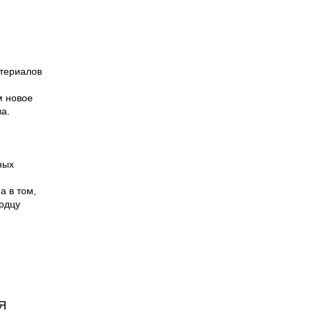
атериалов
м новое
а.
ных
а в том,
ердцу
 Я