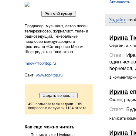
Активность
Задайте
свой
Продюсер, музыкант, автор песен,
телережиссер, журналист, теле- и
радиоведущий. Генеральный
Ирина Т
продюсер международного
Сергей, а к 
фестиваля «Сотворение Мира».
Шеф-редактор Топфотопа.
Ответ:
Ира
один челов
mirov@top4top.ru
вернемся, 
Сайт:
www.top4top.ru
1 комментари
Ирина
сп
Скажи, родим
493 пользователя задали 1189
вопросов и получили 1184 ответа.
Ответ:
Буд
написать ком
Как еще можно читать
Ирина Т
Подписаться в Livejournal