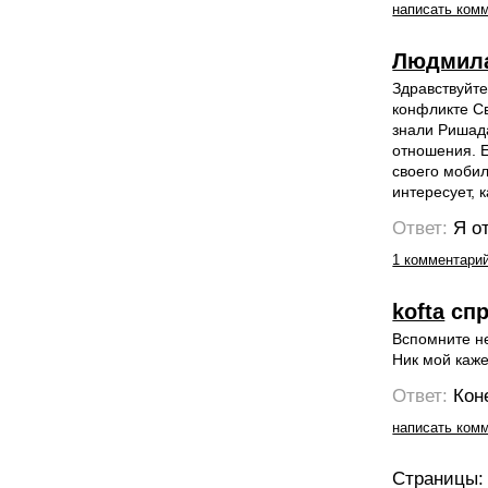
написать ком
Людмил
Здравствуйте
конфликте С
знали Ришад
отношения. Е
своего мобил
интересует, 
Ответ:
Я о
1 комментари
kofta
спр
Вспомните н
Ник мой каже
Ответ:
Кон
написать ком
Страницы: