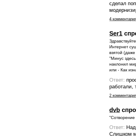
сделал поп
модернизир
4 комментари
Ser1
спр
Здравствуйте
Интернет сущ
взятой (даже
"Минус здесь
наклонил мир
или - Как из
Ответ:
про
работали, 
2 комментари
dvb
спро
"Сотворение
Ответ:
Над
Слишком мн