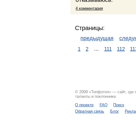
4 комментария
Страницы:
предыдущая
след
1
2
…
111
112
11
© 2009 «Топфотоп» — сайт, где
таланты и поклонники.
О проекте
FAQ
Поиск
Обратная связь
Блог
Рекл