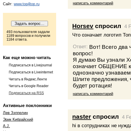
написать комментарий
Сайт:
www.top4top.ru
Horsev
спросил
4 
493 пользователя задали
Что означает логотип То
1189 вопросов и получили
1184 ответа.
Вот! Всего два 
Ответ:
вопрос!
Как еще можно читать
Я думаю Вы узнали Х
означает ОБЩЕНИЕ ку
Подписаться в Livejournal
однозначно узнаваем
Подписаться в Liveinternet
Шлите предложения, 
Читать в Яндекс.Ленте
будет ротация!
Читать в Google Reader
Подписаться на RSS
написать комментарий
Активные поклонники
Лев Зэппелин
naster
спросил
4 F
Эрик Кибрайский
hi в сотрудниках не нужда
A.J.