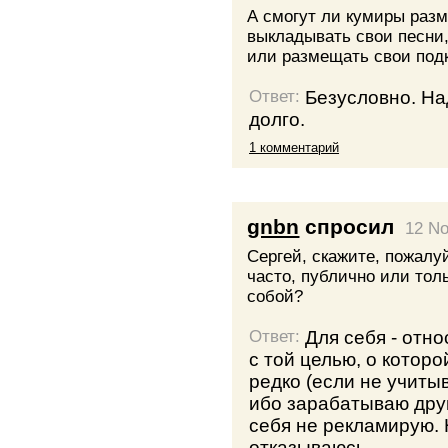
А смогут ли кумиры раз
выкладывать свои песни,
или размещать свои под
Безусловно. На
Ответ:
долго.
1 комментарий
gnbn
спросил
12 N
Сергей, скажите, пожалу
часто, публично или толь
собой?
Для себя - отн
Ответ:
с той целью, о котор
редко (если не учиты
ибо зарабатываю друг
себя не рекламирую. 
отказываюсь.