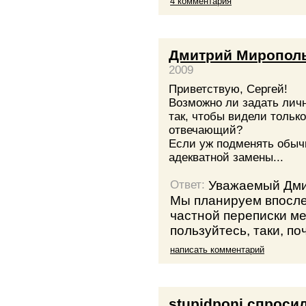
4 комментария
Дмитрий Миропол
2009
Приветствую, Сергей!
Возможно ли задать личн
так, чтобы видели толь
отвечающий?
Если уж подменять обычн
адекватной замены...
Уважаемый Дми
Ответ:
Мы планируем впосле
частной переписки ме
пользуйтесь, таки, по
написать комментарий
stupidponi
спроси