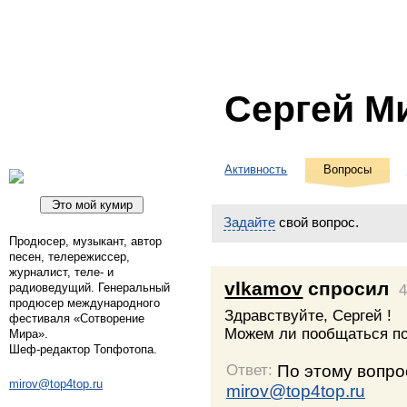
Сергей М
Активность
Вопросы
Задайте
свой вопрос.
Продюсер, музыкант, автор
песен, телережиссер,
журналист, теле- и
vlkamov
спросил
радиоведущий. Генеральный
4
продюсер международного
Здравствуйте, Сергей !
фестиваля «Сотворение
Можем ли пообщаться по
Мира».
Шеф-редактор Топфотопа.
По этому вопро
Ответ:
mirov@top4top.ru
mirov@top4top.ru