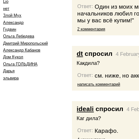
Lio
Один из моих 
Ответ:
нет
начальников любил го
Злой Мух
мы у вас всё купим!"
Александр
2 комментария
Гудвин
Ольга Лебедева
Дмитрий Миропольский
Александр Кабанов
dt
спросил
4 Februar
Дом Кукол
Какдила?
Oльга ГОЛЬДИНА
Дарья
см. ниже, но ак
Ответ:
эльвира
написать комментарий
ideali
спросил
4 Fe
Каг дила?
Карафо.
Ответ: