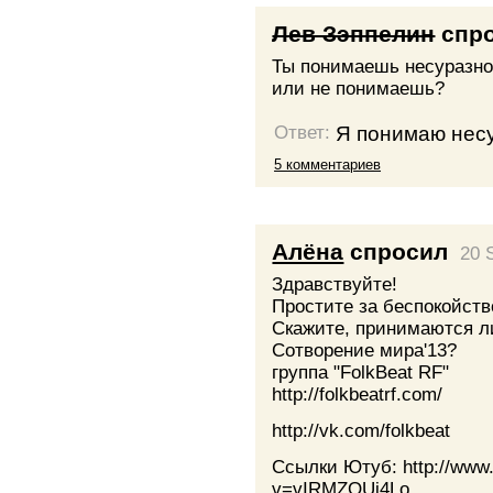
Лев Зэппелин
спр
Ты понимаешь несуразнос
или не понимаешь?
Я понимаю несу
Ответ:
5 комментариев
Алёна
спросил
20 
Здравствуйте!
Простите за беспокойств
Скажите, принимаются л
Cотворение мира'13?
группа "FolkBeat RF"
http://folkbeatrf.com/
http://vk.com/folkbeat
Ссылки Ютуб: http://www
v=vIRMZOUj4Lo