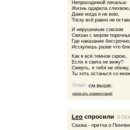
Непроходимой печалью
Жизнь одарила слихвою
Даже когда я не вою,
Тоску всё равно не остав
И нерушимым союзом
Связан с миром порочны
Где наказание бессрочно
Исскупишь разве что бл
Как я всё темное скрою,
Если я света не вижу?
Смерть, я тебя не обижу,
Ты хоть останься со мно
см.выше.
Ответ:
написать комментарий
Leo
спросили
6 Oct
Сказка - притча о Пингви