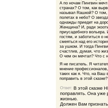
А по ночам Пингвин мечт
странах? О том, как вырв
называл Rашкой? О том,
полетах в небо? О звезд
однажды приедет на доро
Женщина? И, ради экзоти
приусадебного вольера. 
гостям, и заботиться о н
смеяться над его истори
за ушком. И тогда Пингв
счастлив, думая, что жи
О чем он мечтал? Что с
Я не писатель. Я читате
мнение профессионалов, 
таких как я. Что, на Ваш
поправить в этой сказке?
В этой сказке 
Ответ:
поправлять. Она уже 
жизнью.
Должен Вам признатьс