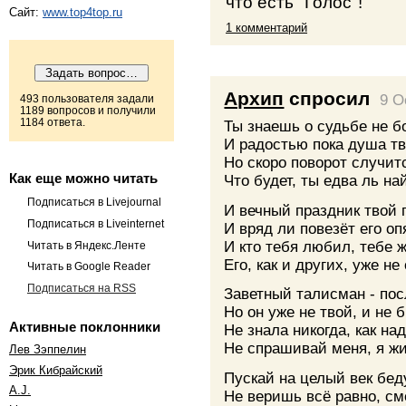
что есть "Голос"!
Сайт:
www.top4top.ru
1 комментарий
Архип
спросил
9 O
493 пользователя задали
1189 вопросов и получили
1184 ответа.
Ты знаешь о судьбе не б
И радостью пока душа тв
Но скоро поворот случит
Как еще можно читать
Что будет, ты едва ль на
Подписаться в Livejournal
И вечный праздник твой 
Подписаться в Liveinternet
И вряд ли повезёт его оп
И кто тебя любил, тебе 
Читать в Яндекс.Ленте
Его, как и других, уже не
Читать в Google Reader
Подписаться на RSS
Заветный талисман - пос
Но он уже не твой, и не 
Активные поклонники
Не знала никогда, как над
Не спрашивай меня, я жи
Лев Зэппелин
Эрик Кибрайский
Пускай на целый век бед
A.J.
Не веришь всё равно, с