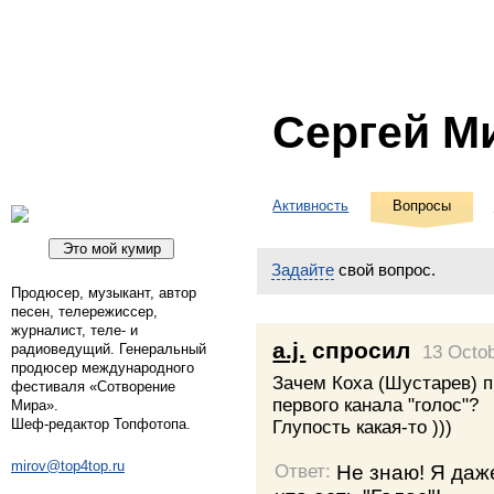
Сергей М
Активность
Вопросы
Задайте
свой вопрос.
Продюсер, музыкант, автор
песен, телережиссер,
журналист, теле- и
a.j.
спросил
радиоведущий. Генеральный
13 Octo
продюсер международного
Зачем Коха (Шустарев) 
фестиваля «Сотворение
первого канала "голос"?
Мира».
Шеф-редактор Топфотопа.
Глупость какая-то )))
mirov@top4top.ru
Не знаю! Я даже
Ответ: