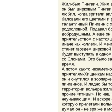
Жил-был Пингвин. Жил в 
он был цирковым Пингвин
любил, когда зрители ап
баловали его цветами и 
талантливый Пингвин с 
родословной. Подавал 
добродушным. А еще он 
приятельством с настоя
иначе как коллеги. И меч
станет гвоздем цирковой
будет выступать в одном
со Слонами. Это было з
время.
А потом как-то незаметно
приятелям-Хищникам наск
он и очутился в зоопарк
пингвинов. И ладно бы т
территории вольера жили
прочие «птицы». Но наш
неунывающим! И вскоре 
которую прилетали вольн
думал он - не зря же в 