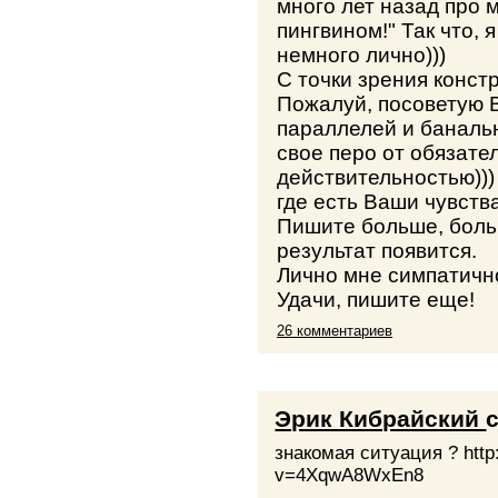
много лет назад про м
пингвином!" Так что,
немного лично)))
С точки зрения констр
Пожалуй, посоветую 
параллелей и баналь
свое перо от обязат
действительностью)))
где есть Ваши чувства
Пишите больше, боль
результат появится.
Лично мне симпатично
Удачи, пишите еще!
26 комментариев
Эрик Кибрайский
знакомая ситуация ? http
v=4XqwA8WxEn8