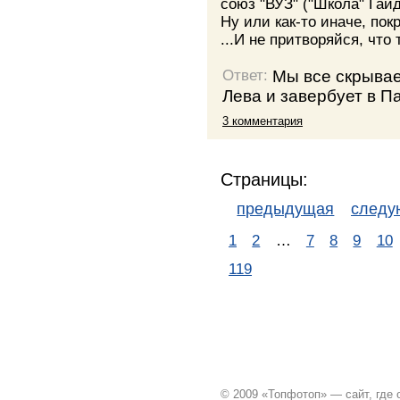
союз "ВУЗ" ("Школа" Гайд
Ну или как-то иначе, пок
...И не притворяйся, что 
Мы все скрывае
Ответ:
Лева и завербует в П
3 комментария
Страницы:
предыдущая
след
1
2
…
7
8
9
10
119
© 2009 «Топфотоп» — сайт, где