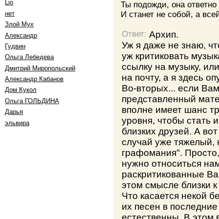
Lio
Ты подожди, она ответно 
нет
И станет не собой, а все
Злой Мух
Архип.
Ответ:
Александр
Уж я даже не знаю, чт
Гудвин
уж критиковать музык
Ольга Лебедева
ссылку на музыку, ил
Дмитрий Миропольский
на почту, а я здесь о
Александр Кабанов
Во-вторых... если Вам
Дом Кукол
представленный мате
Oльга ГОЛЬДИНА
вполне имеет шанс т
Дарья
уровня, чтобы стать 
эльвира
близких друзей. А вот
случай уже тяжелый,
графомания". Просто,
нужно относиться нам
раскритикованные Ва
этом смысле близки к
Что касается некой б
их песен в последние 
естественны. В этом 