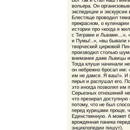
Вот так и стал наш Пинг
вольера. Он организовы
экспедиции и экскурсии 
Блестяще проводил тема
прекрасном, о кулинарии
истории про «когда я жи
с Тиграми и Львами…», 
и Пумы!..», «вы бывали н
творческий цирковой Пин
производил столько шума
внимание даже Львицы и
Тогда клуши начинали не
он небрежно бросал им: 
им не дамся. Я ваш!». И
перья и распушал его. П
это иногда позволял им 
Серьезных отношений не
что презирал доступную
потому, что не был спос
перед курицами проще, ч
Единственную. А может б
врожденная паника перед
энциклопедии пишут).