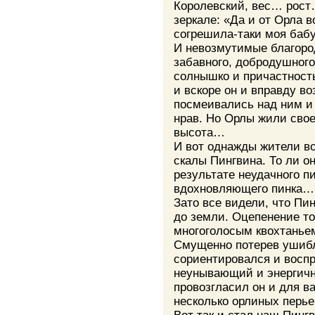
Королевский, вес… рост
зеркале: «Да и от Орла в
согрешила-таки моя бабу
И невозмутимые благоро
забавного, добродушного
солнышко и причастност
и вскоре он и вправду в
посмеивались над ним и
нрав. Но Орлы жили свое
высота…
И вот однажды жители в
скалы Пингвина. То ли о
результате неудачного 
вдохновляющего пинка… 
Зато все видели, что Пи
до земли. Оцепенение т
многоголосым квохтаньем
Смущенно потерев ушибл
сориентировался и воспр
неунывающий и энергичн
провозгласил он и для в
несколько орлиных перье