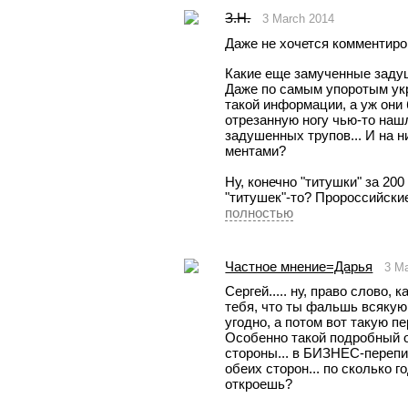
З.Н.
3 March 2014
Даже не хочется комментиро
Какие еще замученные заду
Даже по самым упоротым укр
такой информации, а уж они б
отрезанную ногу чью-то нашл
задушенных трупов... И на них
ментами?
Ну, конечно "титушки" за 200 
"титушек"-то? Пророссийск
полностью
Частное мнение=Дарья
3 M
Сергей..... ну, право слово,
тебя, что ты фальшь всякую 
угодно, а потом вот такую пе
Особенно такой подробный от
стороны... в БИЗНЕС-переписк
обеих сторон... по сколько г
откроешь?