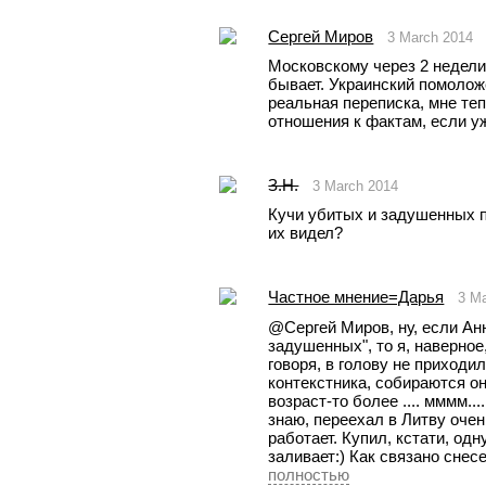
Сергей Миров
3 March 2014
Московскому через 2 недели 
бывает. Украинский помоложе
реальная переписка, мне теп
отношения к фактам, если у
З.Н.
3 March 2014
Кучи убитых и задушенных по
их видел?
Частное мнение=Дарья
3 M
@Сергей Миров, ну, если Анн
задушенных", то я, наверное,
говоря, в голову не приходи
контекстника, собираются они
возраст-то более .... мммм...
знаю, переехал в Литву очен
работает. Купил, кстати, одн
заливает:) Как связано сне
полностью