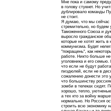
Мне пока и самому преду
в голову стукнет. Но учи
дублировало команды Пут
не стоит.
Я думаю, что мы сейчас 
стремительно, но будем 
Таможенного Союза и ду
выросло гражданское общ
которые не хотят жить в 
коммунизма. Будет нелегк
"покращень", как некотор
работе. Никто больше не 
уголовника и его семью. 
что если не будут работ
пиздюлей, если не в дес
сожалению донести это у
что большинству россия
зомби в телеках сидят. 
хорошо, тепло, уютненько
а тех кто за войну марше
нормально. Но Россия ос
строить всю экономику н
случае бананы и то ликв