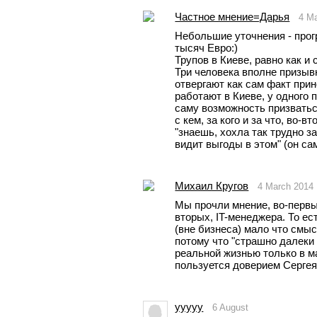
Частное мнение=Дарья
4 M
Небольшие уточнения - прог
тысяч Евро:)
Трупов в Киеве, равно как и 
Три человека вполне призывно
отвергают как сам факт прин
работают в Киеве, у одного п
саму возможность призваться
с кем, за кого и за что, во-
"знаешь, хохла так трудно за
видит выгоды в этом" (он са
Михаил Кругов
4 March 2014
Мы прочли мнение, во-первы
вторых, IT-менеджера. То ест
(вне бизнеса) мало что смыс
потому что "страшно далеки 
реальной жизнью только в ма
пользуется доверием Сергея 
yyyyy
6 August