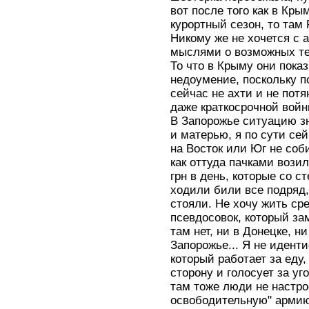
вот после того как в Кры
курортный сезон, то там
Никому же не хочется с 
мыслями о возможных те
То что в Крыму они пок
недоумение, поскольку п
сейчас не ахти и не потя
даже краткосрочной войн
В Запорожье ситуацию зн
и матерью, я по сути сей
на Восток или Юг не соб
как оттуда пачками вози
грн в день, которые со с
ходили били все подряд,
стояли. Не хочу жить ср
псевдосовок, который за
там нет, ни в Донецке, ни
Запорожье... Я не идент
который работает за еду
сторону и голосует за уг
там тоже люди не настро
освободительную" арми