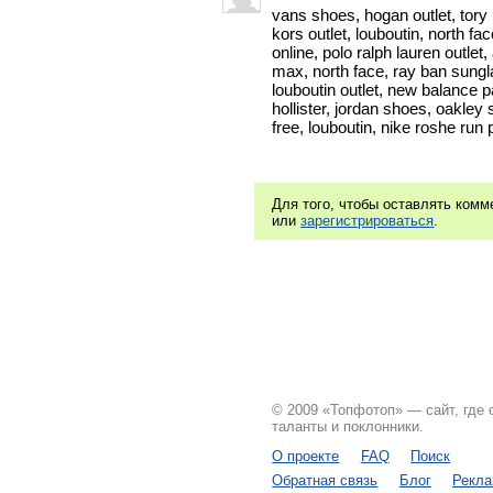
vans shoes, hogan outlet, tory 
kors outlet, louboutin, north fac
online, polo ralph lauren outlet,
max, north face, ray ban sungl
louboutin outlet, new balance pa
hollister, jordan shoes, oakley
free, louboutin, nike roshe ru
Для того, чтобы оставлять ком
или
зарегистрироваться
.
© 2009 «Топфотоп» — сайт, где
таланты и поклонники.
О проекте
FAQ
Поиск
Обратная связь
Блог
Рекл