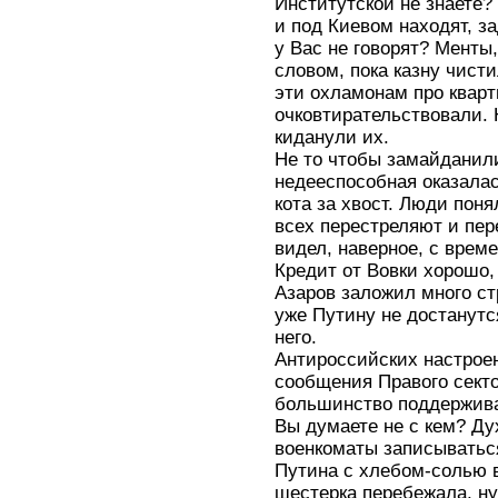
Институтской не знаете?
и под Киевом находят, 
у Вас не говорят? Менты,
словом, пока казну чист
эти охламонам про квар
очковтирательствовали. 
киданули их.
Не то чтобы замайданили
недееспособная оказалас
кота за хвост. Люди поня
всех перестреляют и пере
видел, наверное, с врем
Кредит от Вовки хорошо,
Азаров заложил много ст
уже Путину не достанутс
него.
Антироссийских настрое
сообщения Правого секто
большинство поддержива
Вы думаете не с кем? Ду
военкоматы записыватьс
Путина с хлебом-солью вс
шестерка перебежала, ну 