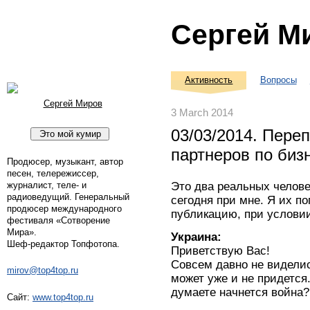
Сергей М
Активность
Вопросы
Сергей Миров
3 March 2014
03/03/2014. Переп
партнеров по биз
Продюсер, музыкант, автор
песен, телережиссер,
журналист, теле- и
Это два реальных челов
радиоведущий. Генеральный
сегодня при мне. Я их по
продюсер международного
публикацию, при услови
фестиваля «Сотворение
Мира».
Украина:
Шеф-редактор Топфотопа.
Приветствую Вас!
Совсем давно не видели
mirov@top4top.ru
может уже и не придется.
думаете начнется война?
Сайт:
www.top4top.ru