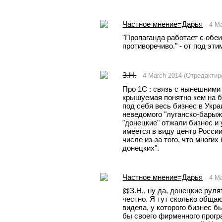
Частное мнение=Дарья
4 M
"Пропаганда работает с обеи
противоречиво." - от под эт
З.Н.
4 March 2014 (Отредактир
Про 1С : связь с нынешними 
крышуемая понятно кем на бу
под себя весь бизнес в Украин
неведомого "луганско-барыжн
"донецкие" отжали бизнес и 
имеется в виду центр России)
числе из-за того, что многих
донецких".
Частное мнение=Дарья
4 M
@З.Н., ну да, донецкие рулят
честно. Я тут сколько общаю
видела, у которого бизнес б
бы своего фирменного програ