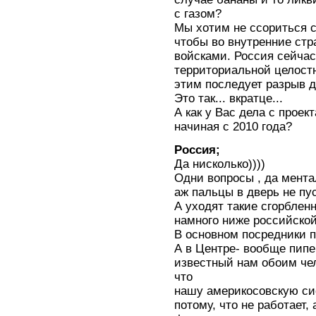
с газом?
Мы хотим не ссориться с
чтобы во внутренние стр
войсками. Россия сейчас
территориальной целостн
этим последует разрыв д
Это так... вкратце...
А как у Вас дела с проек
начиная с 2010 года?
Россия;
Да нисколько))))
Одни вопросы , да мента
аж пальцы в дверь не пус
А уходят такие сгорбленн
намного ниже российской
В основном посредники 
А в Центре- вообще пипе
известный нам обоим че
что
нашу америкосовскую сис
потому, что не работает, 