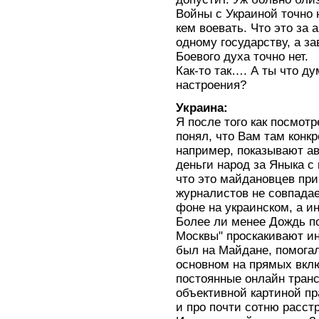
Войны с Украиной точно н
кем воевать. Что это за 
одному государству, а за
Боевого духа точно нет.
Как-то так…. А ты что д
настроения?
Украина:
Я после того как посмот
понял, что Вам там конк
например, показывают ав
деньги народ за Яныка с 
что это майдановцев при
журналистов не совпадает
фоне на украинском, а и
Более ли менее Дождь по
Москвы" проскакивают и
был на Майдане, помога
основном на прямых вкл
постоянные онлайн транс
объективной картиной пр
и про почти сотню расст