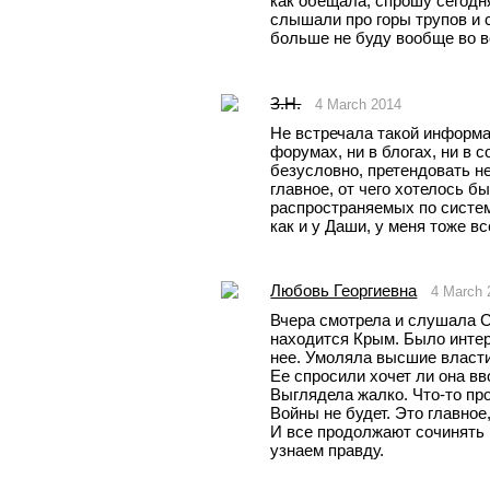
как обещала, спрошу сегодня
слышали про горы трупов и с
больше не буду вообще во всё
З.Н.
4 March 2014
Не встречала такой информаци
форумах, ни в блогах, ни в с
безусловно, претендовать не
главное, от чего хотелось б
распространяемых по систем
как и у Даши, у меня тоже в
Любовь Георгиевна
4 March 
Вчера смотрела и слушала C
находится Крым. Было интер
нее. Умоляла высшие власт
Ее спросили хочет ли она вво
Выглядела жалко. Что-то п
Войны не будет. Это главное,
И все продолжают сочинять и
узнаем правду.