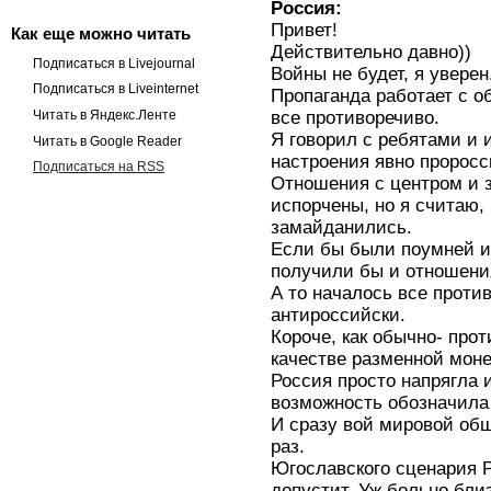
Россия:
Привет!
Как еще можно читать
Действительно давно))
Подписаться в Livejournal
Войны не будет, я увере
Подписаться в Liveinternet
Пропаганда работает с о
все противоречиво.
Читать в Яндекс.Ленте
Я говорил с ребятами и 
Читать в Google Reader
настроения явно проросси
Подписаться на RSS
Отношения с центром и 
испорчены, но я считаю,
замайданились.
Если бы были поумней и 
получили бы и отношени
А то началось все против
антироссийски.
Короче, как обычно- прот
качестве разменной моне
Россия просто напрягла 
возможность обозначила в
И сразу вой мировой общ
раз.
Югославского сценария Р
допустит. Уж больно бли