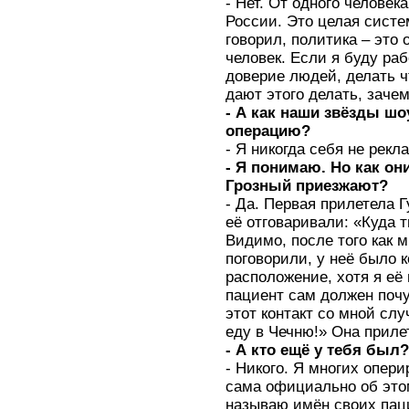
- Нет. От одного человек
России. Это целая систем
говорил, политика – это 
человек. Если я буду ра
доверие людей, делать чт
дают этого делать, зач
- А как наши звёзды шо
операцию?
- Я никогда себя не рекл
- Я понимаю. Но как он
Грозный приезжают?
- Да. Первая прилетела Г
её отговаривали: «Куда
Видимо, после того как 
поговорили, у неё было к
расположение, хотя я её 
пациент сам должен почу
этот контакт со мной слу
еду в Чечню!» Она приле
- А кто ещё у тебя был
- Никого. Я многих опер
сама официально об этом
называю имён своих паци