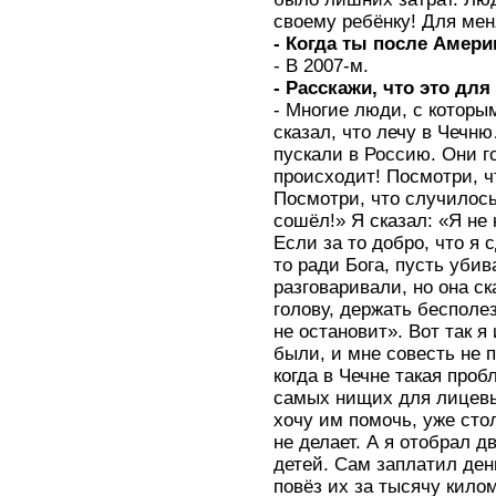
своему ребёнку! Для мен
- Когда ты после Амер
- В 2007-м.
- Расскажи, что это дл
- Многие люди, с которым
сказал, что лечу в Чечню
пускали в Россию. Они г
происходит! Посмотри, ч
Посмотри, что случилось
сошёл!» Я сказал: «Я не
Если за то добро, что я 
то ради Бога, пусть убив
разговаривали, но она ск
голову, держать бесполез
не остановит». Вот так я
были, и мне совесть не 
когда в Чечне такая проб
самых нищих для лицевы
хочу им помочь, уже сто
не делает. А я отобрал 
детей. Сам заплатил ден
повёз их за тысячу кило