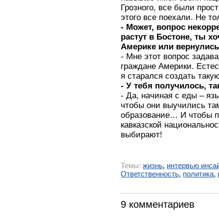
Грозного, все были прост
этого все поехали. Не то
- Может, вопрос некорр
растут в Бостоне, ты х
Америке или вернулис
- Мне этот вопрос задава
граждане Америки. Естес
я старался создать так
- У тебя получилось, т
- Да, начиная с еды – язы
чтобы они выучились та
образование… И чтобы пр
кавказской национальнос
выбирают!
Темы:
жизнь
,
интервью инса
Ответственность
,
политика
,
9 комментариев