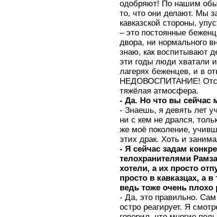
одобряют! По нашим обыч
то, что они делают. Мы з
кавказской стороны, упу
– это постоянные беженц
двора, ни нормального в
знаю, как воспитывают д
эти годы люди хватали 
лагерях беженцев, и в о
НЕДОВОСПИТАНИЕ! Отсюд
тяжёлая атмосфера.
- Да. Но что вы сейчас
- Знаешь, я девять лет у
ни с кем не дрался, толь
же моё поколение, учивш
этих драк. Хоть и зани
- Я сейчас задам конкр
телохранителями Рамза
хотели, а их просто отп
просто в кавказцах, а в 
ведь тоже очень плохо 
- Да, это правильно. Са
остро реагирует. Я смот
говорил, что многие поль