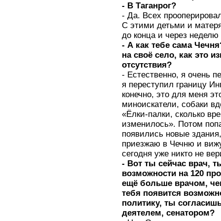
- В Таганрог?
- Да. Всех прооперирова
С этими детьми и матеря
до конца и через неделю
- А как тебе сама Чечн
на своё село, как это и
отсутствия?
- Естественно, я очень п
я переступил границу Ин
конечно, это для меня э
миноискатели, собаки в
«Ёлки-палки, сколько вр
изменилось». Потом попа
появились новые здания
приезжаю в Чечню и вижу
сегодня уже никто не вер
- Вот ты сейчас врач, 
возможности на 120 про
ещё больше врачом, чем
тебя появится возможн
политику, ты согласиш
деятелем, сенатором?