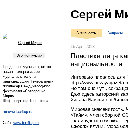
Сергей М
Активность
Вопросы
Сергей Миров
16 April 2013
Пластика лица ка
национальности
Продюсер, музыкант, автор
песен, телережиссер,
журналист, теле- и
Интервью писалось для 
радиоведущий. Генеральный
http://www.novayagazeta.r
продюсер международного
Но там оно чуть сокраще
фестиваля «Сотворение
Даю здесь авторский ва
Мира».
Хасана Баиева с юбилеем
Шеф-редактор Топфотопа.
Мировая знаменитость, Ч
mirov@top4top.ru
«Тайм», член сборной СС
голливудского блокбастер
Сайт:
www.top4top.ru
Джордж Клуни, глава бол