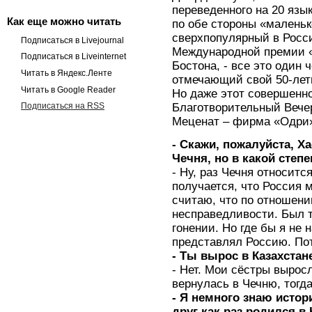
переведенного на 20 язык
Как еще можно читать
по обе стороны «малень
сверхпопулярный в Росси
Подписаться в Livejournal
Международной премии 
Подписаться в Liveinternet
Бостона, - все это один 
Читать в Яндекс.Ленте
отмечающий свой 50-лет
Читать в Google Reader
Но даже этот совершенно
Благотворительный Вече
Подписаться на RSS
Меценат – фирма «Одри
- Скажи, пожалуйста, Х
Чечня, но в какой степ
- Ну, раз Чечня относитс
получается, что Россия м
считаю, что по отношени
несправедливости. Был т
гонении. Но где бы я не 
представлял Россию. Пот
- Ты вырос в Казахстан
- Нет. Мои сёстры выросл
вернулась в Чечню, тогда
- Я немного знаю истор
друг как раз родился в 