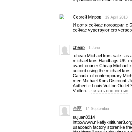
Сергей Миров
19 April 2013
И вот я сейчас поговорил с Б
сейчас чувствуют его четвер
cheap
1 June
 cheap Michael kors sale   as a Michael Kors Outlet  style Cheap 
michael kors Handbags UK  manu
avant-courier Cheap Michael ko
accord using the michael kors
Canada  of contemporary Mich
men Michael Kors Discount  Jus
Authentic Louis Vuitton Outlet 
Vuitton… 
читать полностью
余丽
14 September
sujuan0914
http://www.nikeflyknitlunar3.or
usacoach factory storenike free 