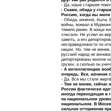
- Да, наше старшее поко
- Скажи, обида у стар
Россию, когда вы жили 
- Обида, конечно, была. 
войны, воевал в Мурман
тяжело ранен. В конце ко
списали. Не успел он ве
зажить, а его депортиро
несправедливости по от
нации. Но, тем не менее,
русский народ не виноват
депортированы многие н
грузин, а сколько он уни
- А интеллигенцию воо
очередь. Все, начиная 
- Да. Все мы стали жерт
- Тем не менее, сейчас
России фактически иде
иногда переходящая в 
на национальном уровне
национальном. В Москв
сильное отторжение при