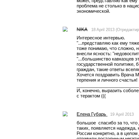
может, представляю как ему 
проблема не столько в нацио
экономической. 
NIKA
18 April 2013 (Отредакти
Интересное интервью. 
"...представляю как ему тяж
тоже понимаю, что сложно, н
внесли ясность: "недовоспита
"...большинство кавказцев эт
государственной политике, бе
граждан, такие ответы вселя
Хочется поздравить Врача М
терпения и личного счастья!
_________________________
И, конечно, выразить соболе
с терактом ((( 
Елена Губарь
19 April 2013
большое  спасибо за то, что
таких, появляется надежда, 
России конкретно, а в целом
отравили постоянным негатив