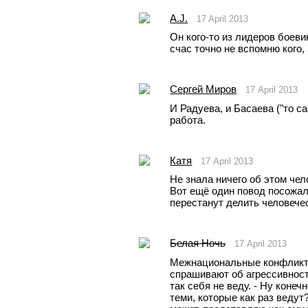
A.J.
17 April 2013
Он кого-то из лидеров боеви
счас точно не вспомню кого, 
Сергей Миров
17 April 2013
И Радуева, и Басаева ("то са
работа.
Катя
17 April 2013
Не знала ничего об этом чел
Вот ещё один повод посожале
перестанут делить человечес
Белая Ночь
17 April 2013
Межнациональные конфликты 
спрашивают об агрессивности
так себя не веду. - Ну конечно
теми, которые как раз ведут?