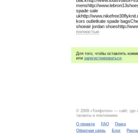
blackhttp://www.louisvuitton-
menshttp://www.lebron13shoes.
spade sale 
ukhttp://www.nikefree30flyknit
kors outletkate spade bagsChea
shoeair jordan shoeshttp://w
полностью
Для того, чтобы оставлять ком
или
зарегистрироваться
.
© 2009 «Топфотоп» — сайт, где
таланты и поклонники.
О проекте
FAQ
Поиск
Обратная связь
Блог
Рекл