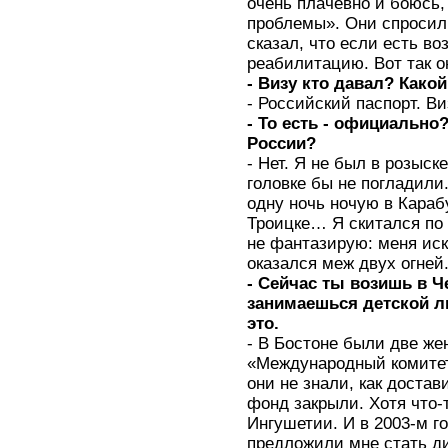
очень плачевно и боюсь,
проблемы». Они спросил
сказал, что если есть во
реабилитацию. Вот так о
- Визу кто давал? Како
- Российский паспорт. Ви
- То есть - официально
России?
- Нет. Я не был в розыск
головке бы не погладили
одну ночь ночую в Караб
Троицке… Я скитался по
не фантазирую: меня иск
оказался меж двух огней
- Сейчас ты возишь в 
занимаешься детской л
это.
- В Бостоне были две же
«Международный комитет
они не знали, как достав
фонд закрыли. Хотя что-
Ингушетии. И в 2003-м го
предложили мне стать д