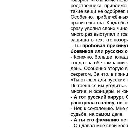
родственники, приближён
такие вещи не одобряет, 
Особенно, приближённых 
правительства. Когда был
сразу уволил своих чинов
много раз выступал и гов
защищать тех, кто позор
- Ты пробовал прикину
боевиков или русских 
- Конечно, больше попад
солдат за обе кампании 
день. Особенно вторую в
секретом. За что, в прин
«Ты открыл для русских 
Пытаешься им угодить».
многие, и офицеры, и ко
- А тот русский хирург,
расстрела в плену, он 
- Нет, к сожалению. Мне 
судьбе, на самом деле.
- А ты его фамилию не
- Он давал мне свои коо