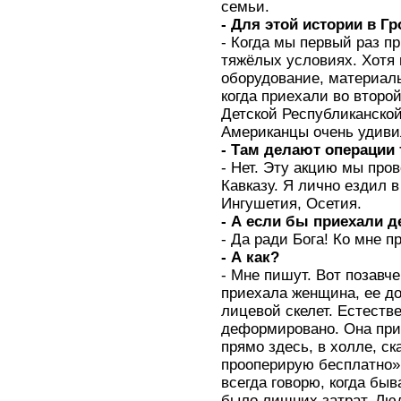
семьи.
- Для этой истории в Г
- Когда мы первый раз п
тяжёлых условиях. Хотя
оборудование, материал
когда приехали во второ
Детской Республиканско
Американцы очень удивил
- Там делают операции
- Нет. Эту акцию мы про
Кавказу. Я лично ездил в
Ингушетия, Осетия.
- А если бы приехали 
- Да ради Бога! Ко мне п
- А как?
- Мне пишут. Вот позавч
приехала женщина, ее до
лицевой скелет. Естеств
деформировано. Она прил
прямо здесь, в холле, ск
прооперирую бесплатно».
всегда говорю, когда бы
было лишних затрат. Лю