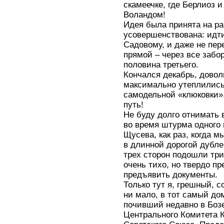
скамеечке, где Берлиоз 
Воландом!
Идея была принята на ра
усовершенствована: идти
Садовому, и даже не пер
прямой – через все забо
половина третьего.
Кончался декабрь, дово
максимально утеплились
самодельной «клюковки»,
путь!
Не буду долго отнимать 
во время штурма одного 
Щусева, как раз, когда 
в длинной дорогой дубле
трех сторон подошли три
очень тихо, но твердо п
предъявить документы.
Только тут я, грешный, с
ни мало, в тот самый до
почивший недавно в Боз
Центрального Комитета 