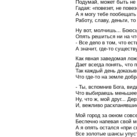
Подумай, может быть не 
Гадая: «повезет, не повезе
А я могу тебе пообещать
Работу, славу, деньги, то 
Ну вот, молчишь... Боюсь
Опять решиться ни на ч
- Все дело в том, что ест
А значит, где-то существ
Как явная заведомая лож
Дает всегда понять, что 
Так каждый день доказыв
Что где-то на земле добр
- Ты, вспомнив Бога, ви
Что выбираешь меньшее 
Ну, что ж, мой друг... Де
И, вежливо раскланявши
Мой город за окном совс
Беспечно напевая свой м
А я опять остался «при с
Все золотые шансы упус