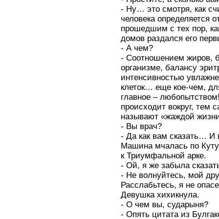
- Ну… это смотря, как с
человека определяется о
прошедшим с тех пор, ка
домов раздался его перв
- А чем?
- Соотношением жиров, б
организме, балансу эрит
интенсивностью увлажне
клеток… еще кое-чем, дл
главное – любопытством!
происходит вокруг, тем 
называют «жаждой жизни
- Вы врач?
- Да как вам сказать… И 
Машина мчалась по Куту
к Триумфальной арке.
- Ой, я же забыла сказать
- Не волнуйтесь, мой друг
Расслабьтесь, я не опасе
Девушка хихикнула.
- О чем вы, сударыня?
- Опять цитата из Булгак