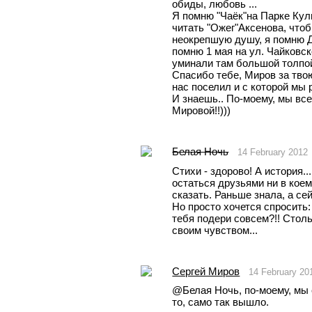
обиды, любовь ...
Я помню "Чаёк"на Парке Куль
читать "Ожег"Аксенова, что
неокрепшую душу, я помню Д
помню 1 мая на ул. Чайковск
уминали там большой толпой
Спасибо тебе, Миров за твою
нас поселил и с которой мы 
Мировой!!)))
Белая Ночь
14 February 2012
Стихи - здорово! А история.
остаться друзьями ни в коем
сказать. Раньше знала, а сейч
Но просто хочется спросить: 
тебя подери совсем?!! Столь
своим чувством...
Сергей Миров
14 February 20
@Белая Ночь, по-моему, мы 
то, само так вышло.