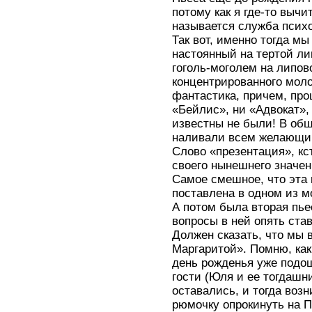
потому как я где-то вычи
называется служба псих
Так вот, именно тогда м
настоянный на тертой л
гоголь-моголем на липов
концентрированного моло
фантастика, причем, прош
«Бейлис», ни «Адвокат»,
известны не были! В об
наливали всем желающим 
Слово «презентация», кст
своего нынешнего значен
Самое смешное, что эта 
поставлена в одном из м
А потом была вторая пьес
вопросы в ней опять ста
Должен сказать, что мы 
Маргаритой». Помню, как 
день рожденья уже подош
гости (Юля и ее тогдашн
оставались, и тогда воз
рюмочку опрокинуть на 