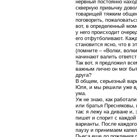
нервный постоянно нахо
скверную привычку довол
товарищей тяжким общен
поговорить, пожаловатьс
вот, в определенный моме
у него происходит очере
его отфутболивают. Кажд
становится ясно, что в э
(помните – «Волки, волк
начинают валить ответст
Так вот, я предложил вс
важным лично он мог быт
друга?
В общем, серьезный вари
Юля, и мы решили уже в
ума.
Уж не знаю, как работали
или братья Пресняковы, 
так: я лежу на диване и, 
пишет и спорит с каждой
варианты. После каждог
паузу и принимаем капел
Пьеса еще до рождения 