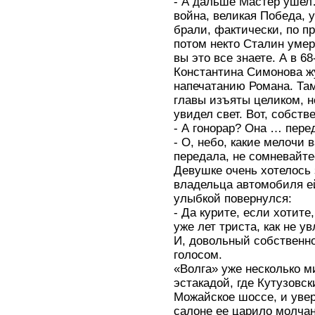
- А дальше Мастер ушел
война, великая Победа,
брали, фактически, по 
потом некто Сталин умер,
вы это все знаете. А в 6
Константина Симонова ж
напечатанию Романа. Та
главы изъяты целиком, н
увидел свет. Вот, собстве
- А гонорар? Она … пере
- О, небо, какие мелочи 
передала, не сомневайте
Девушке очень хотелось 
владельца автомобиля ей
улыбкой повернулся:
- Да курите, если хотите
уже лет триста, как не 
И, довольный собственн
голосом.
«Волга» уже несколько м
эстакадой, где Кутузовс
Можайское шоссе, и увер
салоне ее царило молчан