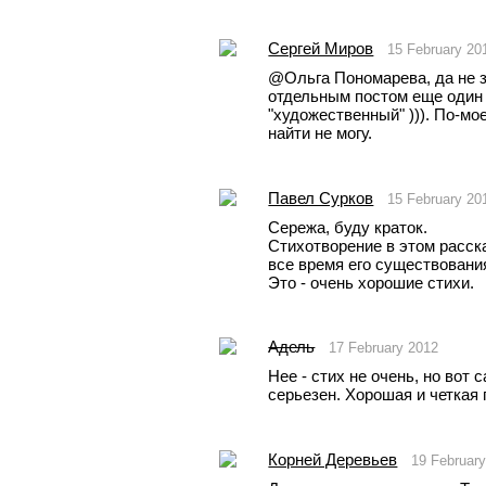
Сергей Миров
15 February 20
@Ольга Пономарева, да не за
отдельным постом еще один 
"художественный" ))). По-моем
найти не могу.
Павел Сурков
15 February 20
Сережа, буду краток.
Стихотворение в этом расска
все время его существовани
Это - очень хорошие стихи. 
Адель
17 February 2012
Нее - стих не очень, но вот 
серьезен. Хорошая и четкая
Корней Деревьев
19 Februar