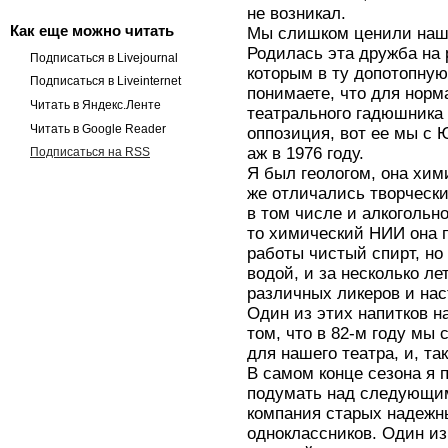
не возникал.
Как еще можно читать
Мы слишком ценили наш
Родилась эта дружба на 
Подписаться в Livejournal
которым в ту допотопную
Подписаться в Liveinternet
понимаете, что для нор
Читать в Яндекс.Ленте
театрального гадюшника 
Читать в Google Reader
оппозиция, вот ее мы с 
аж в 1976 году.
Подписаться на RSS
Я был геологом, она хим
же отличались творчески
в том числе и алкогольн
то химический НИИ она 
работы чистый спирт, но
водой, и за несколько л
различных ликеров и нас
Один из этих напитков н
том, что в 82-м году мы
для нашего театра, и, та
В самом конце сезона я 
подумать над следующим
компания старых надежн
одноклассников. Один из