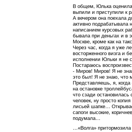
В общем, Юлька оценила
выпили и приступили к р
А вечером она поехала д
активно подрабатывала 
написанием курсовых раб
бывала при деньгах и в 
Москве, кроме как на так
Через час, когда я уже ле
восторженного визга и б
исполнении Юльки я не с
Постараюсь воспроизвест
- Миров! Миров! Я не зна
это был! Я не знаю, что 
Представляешь, я, когда
на остановке троллейбус
что сзади остановилась с
человек, ну просто копия 
лисьей шапке… Открывает
сапоги высокие, коричнев
подумала…
…«Волга» притормозила 