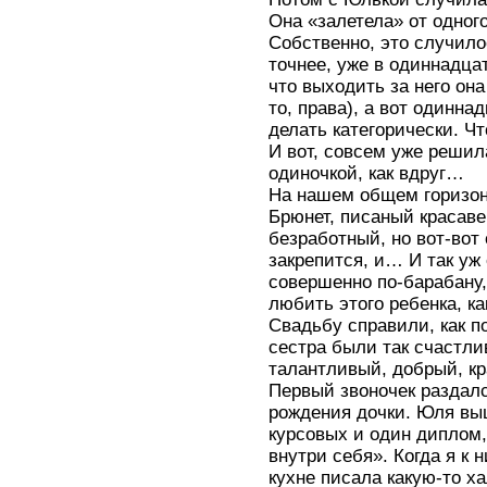
Она «залетела» от одног
Собственно, это случилос
точнее, уже в одиннадца
что выходить за него она
то, права), а вот одинна
делать категорически. Ч
И вот, совсем уже реши
одиночкой, как вдруг…
На нашем общем горизон
Брюнет, писаный красавец
безработный, но вот-вот 
закрепится, и… И так уж
совершенно по-барабану, 
любить этого ребенка, к
Свадьбу справили, как 
сестра были так счастли
талантливый, добрый, 
Первый звоночек раздалс
рождения дочки. Юля выш
курсовых и один диплом
внутри себя». Когда я к
кухне писала какую-то ха