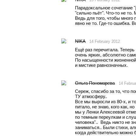
Парадоксальное сочетание "р
"сильно пьёт". Что-то не то.
Ведь для того, чтобы много п
явно не то. Где-то ошибка. 
NIKA
14 February 2012
Ещё раз перечитала. Теперь 
очень ярких, абсолютно само
По насыщенности жизненной
и мистике равнозначных.
Ольга Пономарева
14 Februa
Сереж, спасибо за то, что п
ТУ атмосферу..
Все мы выросли из 80-х, и то
питало, не знаю, кого как, но
мы у Ленки Алексеевой отме
по темным переулкам и слуша
человека"..  Ведь никто не з
заниматься.. Были стихи, ал
когда действительно можно 