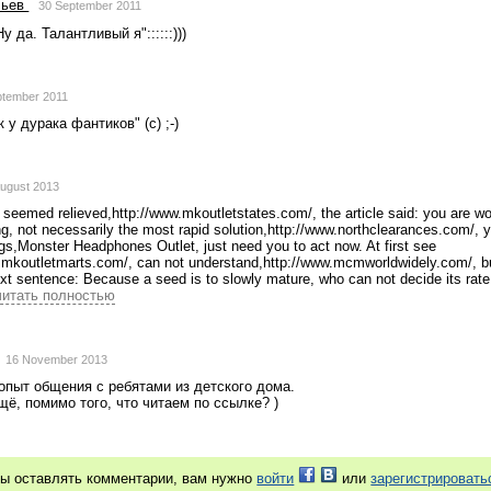
льев
30 September 2011
у да. Талантливый я"::::::))) 
ptember 2011
к у дурака фантиков" (с) ;-)
August 2013
 seemed relieved,http://www.mkoutletstates.com/, the article said: you are wor
, not necessarily the most rapid solution,http://www.northclearances.com/, y
gs,Monster Headphones Outlet, just need you to act now. At first see 
w.mkoutletmarts.com/, can not understand,http://www.mcmworldwidely.com/, bu
xt sentence: Because a seed is to slowly mature, who can not decide its rate 
читать полностью
16 November 2013
опыт общения с ребятами из детского дома. 
щё, помимо того, что читаем по ссылке? )
бы оставлять комментарии, вам нужно
войти
или
зарегистрировать