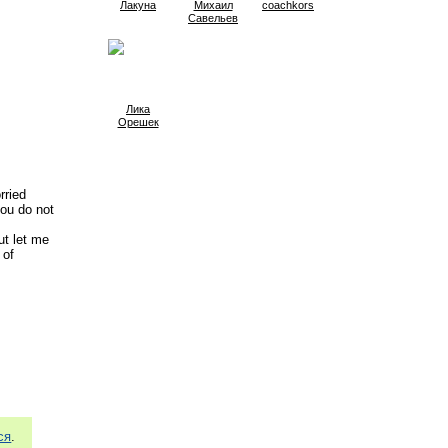
Лакуна
Михаил
coachkors
Савельев
Лика
Орешек
ried 
ou do not 
t let me 
of 
ся
.