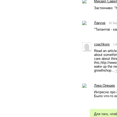
Михаил Саве
Застенчиво: "Н
Лакуна
30 Se
"Талантов - ка
coachkors
1 
Read an article
about something
care about thin
this,http://ww
wake up the ne
growthshop… 
Лика Орешек
Интресно про 
Было что-то е
Для того, что