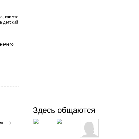
, как это
за детский
 нечего
Здесь общаются
о. :-) 