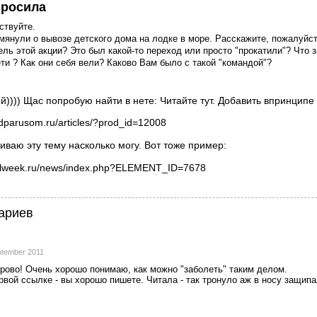
росила
ствуйте.
янули о вывозе детского дома на лодке в море. Расскажите, пожалуйста
ель этой акции? Это был какой-то переход или просто "прокатили"? Что 
ти ? Как они себя вели? Каково Вам было с такой "командой"?
й)))) Щас попробую найти в нете: Читайте тут. Добавить впринципе
dparusom.ru/articles/?prod_id=12008
виваю эту тему насколько могу. Вот тоже пример:
ailweek.ru/news/index.php?ELEMENT_ID=7678
ариев
ptember 2011
рово! Очень хорошо понимаю, как можно "заболеть" таким делом.
ервой ссылке - вы хорошо пишете. Читала - так тронуло аж в носу защипал