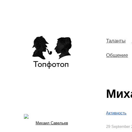
Таланты
Общение
Мих
Активность
Михаил Савельев
29 September 