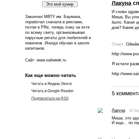
Лакуна
сп
И снова здрав
Закончил МВТУ им. Баумана,
Миша, Вы упом
поработал сначала в рекламе,
было. Какая ц
потом в PRe, теперь хожу на яхте
дом? Какие де
по всему свету, организовываю
парусные регаты для любителей и
новичков. Иногда обучаю в школе
Ответ:
Ойейе
капитанов.
http://www.po
Сайт: www.sailweek.ru
Я кстати раз
http://www.s
Как еще можно читать
Читать в Яндекс.Ленте
Читать в Google Reader
5 коммент
Подписаться на RSS
Лакуна
30 Se
Миша, это здо
И еще... по п