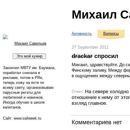
Михаил С
Активность
Вопросы
Михаил Савельев
27 September 2011
drackar
спросил
Михаил, здравствуйте. До си
Закончил МВТУ им. Баумана,
Финскому заливу. Между фор
поработал сначала в
в ощущениях между северн
рекламе, потом в PRe,
теперь хожу на яхте по
всему свету, организовываю
На севере холодно 
Ответ:
парусные регаты для
отношение к нему от этог
любителей и новичков.
Иногда обучаю в школе
взгляд главное.
капитанов.
Сайт: www.sailweek.ru
Комментариев нет