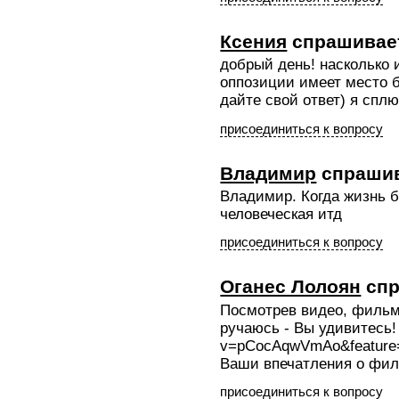
Ксения
спрашивае
добрый день! насколько 
оппозиции имеет место 
дайте свой ответ) я сплю
присоединиться к вопросу
Владимир
спраши
Владимир. Когда жизнь 
человеческая итд
присоединиться к вопросу
Оганес Лолоян
спр
Посмотрев видео, фильм 
ручаюсь - Вы удивитесь! 
v=pCocAqwVmAo&feature
Ваши впечатления о фил
присоединиться к вопросу