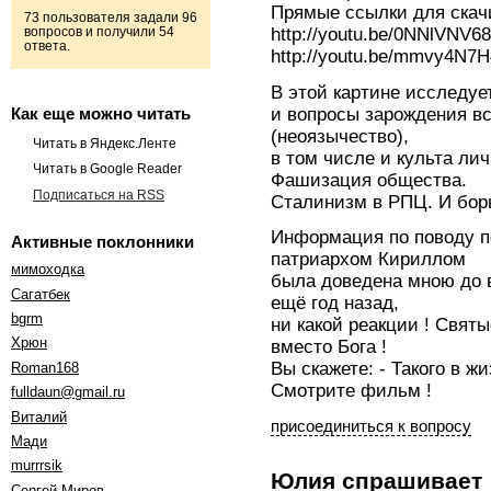
Прямые ссылки для скач
73 пользователя задали 96
http://youtu.be/0NNlVNV6
вопросов и получили 54
ответа.
http://youtu.be/mmvy4N7
В этой картине исследуе
и вопросы зарождения вс
Как еще можно читать
(неоязычество),
Читать в Яндекс.Ленте
в том числе и культа лич
Читать в Google Reader
Фашизация общества.
Подписаться на RSS
Сталинизм в РПЦ. И бор
Информация по поводу
Активные поклонники
патриархом Кириллом
мимоходка
была доведена мною до 
Cагатбек
ещё год назад,
bgrm
ни какой реакции ! Свят
Хрюн
вместо Бога !
Вы скажете: - Такого в жи
Roman168
Смотрите фильм !
fulldaun@gmail.ru
Виталий
присоединиться к вопросу
Мади
murrrsik
Юлия
спрашивает
Сергей Миров