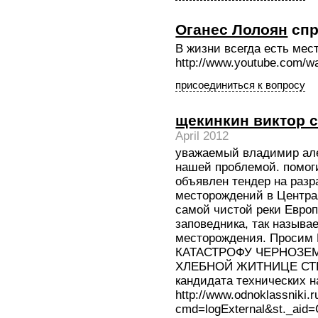
Оганес Лолоян
спр
В жизни всегда есть мес
http://www.youtube.com
присоединиться к вопросу
щекинкин виктор 
April 2012
уважаемый владимир ал
нашей проблемой. помоги
объявлен тендер на разр
месторождений в Центра
самой чистой реки Европ
заповедника, так называ
месторождения. Просим 
КАТАСТРОФУ ЧЕРНОЗЕМЬЯ
ХЛЕБНОЙ ЖИТНИЦЕ СТР
кандидата технических н
http://www.odnoklassniki.r
cmd=logExternal&st._ai