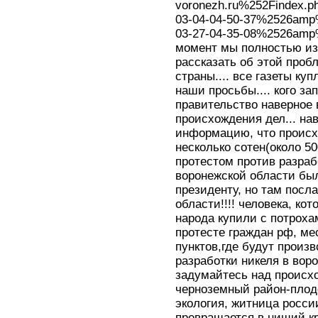
voronezh.ru%252Findex
03-04-04-50-37%2526am
03-27-04-35-08%2526amp
момент мы полностью из
рассказать об этой про
страны.... все газеты ку
наши просьбы.... кого зап
правительство наверное 
происхождения дел... на
информацию, что происхо
несколько сотен(около 5
протестом против разра
воронежской области был
президенту, но там посл
области!!!! человека, ко
народа купили с потрохам
протесте граждан рф, м
пунктов,где будут произв
разработки никеля в воро
задумайтесь над происхо
черноземный район-плод
экология, житница росси
превращается в нищий кр