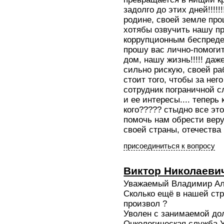
задолго до этих дней!!!!
родине, своей земле про
хотябы озвучить нашу пр
коррупционным беспредел
прошу вас лично-помогит
дом, нашу жизнь!!!!! да
сильно рискую, своей раб
стоит того, чтобы за нег
сотрудник пограничной с
и ее интересы.... теперь
кого????? стыдно все эт
помочь нам обрести веру
своей страны, отечества 
присоединиться к вопросу
Виктор Николаеви
Уважаемый Владимир Ал
Сколько ещё в нашей стр
произвол ?
Уволен с занимаемой до
Онкологическая служба