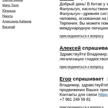
Добрый день! В Китае у
Marju Toom
Фалуньгун, насильственн
Юленька
Фалуньгун—древняя сис
Никита
человека, основанная на
Александр Кабанов
Терпения. Вы можете по
Василий
международную петицию: h
присоединиться к вопросу
Алексей
спрашива
Здравствуйте Владимир.
легализации гладкоствол
присоединиться к вопросу
Егор
спрашивает
Владимир, здравствуйте
продвижении Ваших прое
Контакты для связи
http
+7 961 249 59 81
присоединиться к вопросу