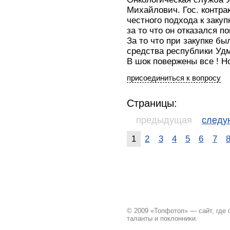
Михайлович. Гос. контрак
честного подхода к заку
за то что он отказался п
За то что при закупке б
средства республики Удм
В шок повержены все ! Н
присоединиться к вопросу
Страницы:
предыдущая
след
1
2
3
4
5
6
7
© 2009 «Топфотоп» — сайт, где
таланты и поклонники.