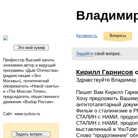
Владими
Активность
Вопросы
Задайте
свой вопрос.
Профессор Высшей школы
экономики,автор и ведущий
программы «Дым Отечества»
Кирилл Гарнисов
с
(радиостанция «Эхо
Здравствуйте Владимир 
Москвы»), политический
обозреватель «Новой газеты»
и «The Moscow Times»,
Пишет Вам Кирилл Гарн
председатель общественного
Хочу предложить Вашем
движения «Выбор России».
антитоталитарный доку
Фильм о сталинизме в 
Сайт: www.ryzkov.ru
СТАЛИН с НАМИ, продол
СТАЛИН с НАМИ, продол
выставленный в YouTube
Слово "продолжение" обя