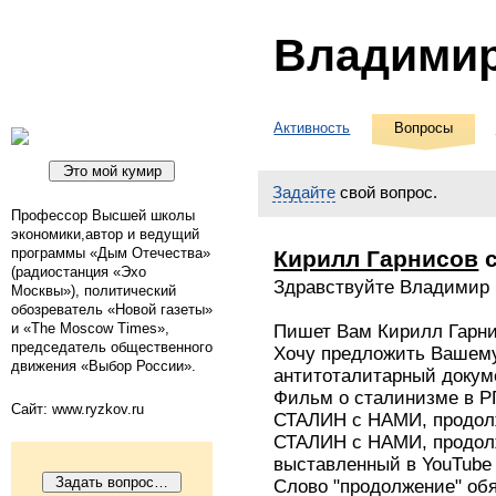
Владими
Активность
Вопросы
Задайте
свой вопрос.
Профессор Высшей школы
экономики,автор и ведущий
программы «Дым Отечества»
Кирилл Гарнисов
с
(радиостанция «Эхо
Здравствуйте Владимир 
Москвы»), политический
обозреватель «Новой газеты»
и «The Moscow Times»,
Пишет Вам Кирилл Гарн
председатель общественного
Хочу предложить Вашем
движения «Выбор России».
антитоталитарный доку
Фильм о сталинизме в 
Сайт: www.ryzkov.ru
СТАЛИН с НАМИ, продол
СТАЛИН с НАМИ, продол
выставленный в YouTube
Слово "продолжение" обя