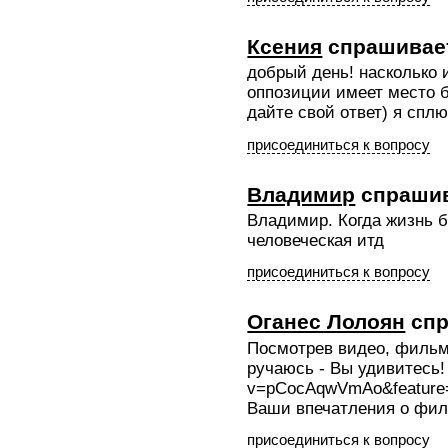
Ксения
спрашивае
добрый день! насколько 
оппозиции имеет место 
дайте свой ответ) я сплю
присоединиться к вопросу
Владимир
спраши
Владимир. Когда жизнь 
человеческая итд
присоединиться к вопросу
Оганес Лолоян
спр
Посмотрев видео, фильм 
ручаюсь - Вы удивитесь! 
v=pCocAqwVmAo&feature
Ваши впечатления о фил
присоединиться к вопросу