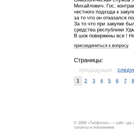
Михайлович. Гос. контрак
честного подхода к заку
за то что он отказался п
За то что при закупке б
средства республики Удм
В шок повержены все ! Н
присоединиться к вопросу
Страницы:
предыдущая
след
1
2
3
4
5
6
7
© 2009 «Топфотоп» — сайт, где
таланты и поклонники.