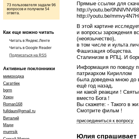
Прямые ссылки для скач
73 пользователя задали 96
http://youtu.be/0NNlVNV6
вопросов и получили 54
ответа.
http://youtu.be/mmvy4N7
В этой картине исследуе
и вопросы зарождения вс
Как еще можно читать
(неоязычество),
Читать в Яндекс.Ленте
в том числе и культа лич
Читать в Google Reader
Фашизация общества.
Подписаться на RSS
Сталинизм в РПЦ. И бор
Информация по поводу
Активные поклонники
патриархом Кириллом
мимоходка
была доведена мною до 
Cагатбек
ещё год назад,
bgrm
ни какой реакции ! Свят
Хрюн
вместо Бога !
Вы скажете: - Такого в жи
Roman168
Смотрите фильм !
fulldaun@gmail.ru
Виталий
присоединиться к вопросу
Мади
murrrsik
Юлия
спрашивает
Сергей Миров