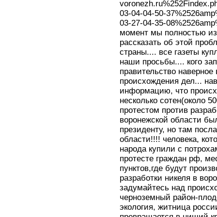
voronezh.ru%252Findex
03-04-04-50-37%2526am
03-27-04-35-08%2526amp
момент мы полностью из
рассказать об этой про
страны.... все газеты ку
наши просьбы.... кого зап
правительство наверное 
происхождения дел... на
информацию, что происхо
несколько сотен(около 5
протестом против разра
воронежской области был
президенту, но там посл
области!!!! человека, ко
народа купили с потрохам
протесте граждан рф, м
пунктов,где будут произв
разработки никеля в воро
задумайтесь над происхо
черноземный район-плод
экология, житница росси
превращается в нищий кр