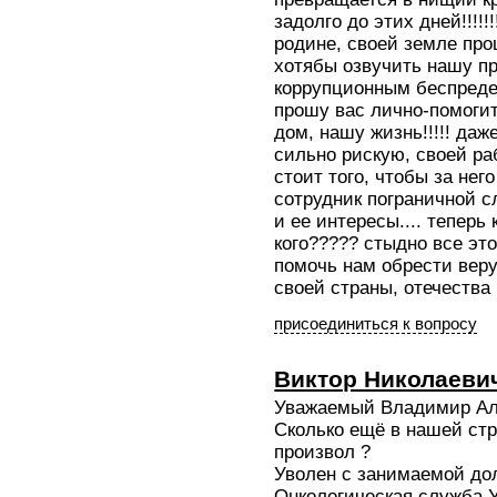
задолго до этих дней!!!!
родине, своей земле про
хотябы озвучить нашу пр
коррупционным беспредел
прошу вас лично-помогит
дом, нашу жизнь!!!!! да
сильно рискую, своей раб
стоит того, чтобы за нег
сотрудник пограничной с
и ее интересы.... теперь
кого????? стыдно все эт
помочь нам обрести веру
своей страны, отечества 
присоединиться к вопросу
Виктор Николаеви
Уважаемый Владимир Ал
Сколько ещё в нашей стр
произвол ?
Уволен с занимаемой до
Онкологическая служба