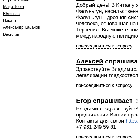
Добрый день! В Китае у
Marju Toom
Фалуньгун, насильственн
Юленька
Фалуньгун—древняя сис
Никита
человека, основанная на
Александр Кабанов
Терпения. Вы можете по
Василий
международную петицию: h
присоединиться к вопросу
Алексей
спрашива
Здравствуйте Владимир.
легализации гладкоствол
присоединиться к вопросу
Егор
спрашивает
Владимир, здравствуйте
продвижении Ваших прое
Контакты для связи
http
+7 961 249 59 81
присоединиться к вопросу