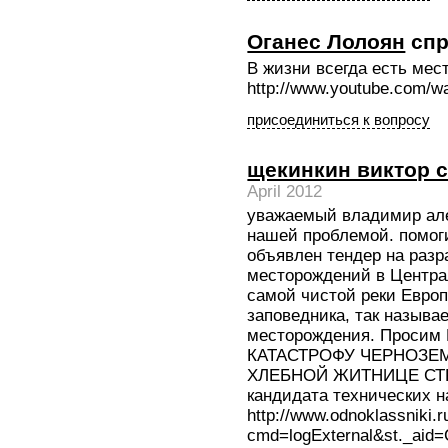
Оганес Лолоян
спр
В жизни всегда есть мес
http://www.youtube.com
присоединиться к вопросу
щекинкин виктор 
April 2012
уважаемый владимир ал
нашей проблемой. помоги
объявлен тендер на разр
месторождений в Центра
самой чистой реки Европ
заповедника, так называ
месторождения. Просим 
КАТАСТРОФУ ЧЕРНОЗЕМЬЯ
ХЛЕБНОЙ ЖИТНИЦЕ СТР
кандидата технических н
http://www.odnoklassniki.r
cmd=logExternal&st._ai