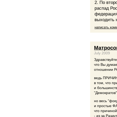
2. По втор
распад Рос
федерация 
выходить н
написать ком
Матросов
July 2009
Здравствуйте
что Вы дума
отношении Ро
ведь ПРИЧИН
в том, что п
и большинст
"Демократов"
но весь "фоку
и простые Ф
что причиной
- из за Разд