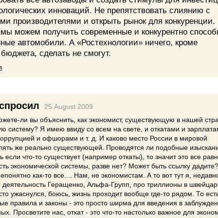
нологических инноваций. Не препятствовать слиянию с
ми производителями и открыть рынок для конкуренции.
к мы можем получить современные и конкурентно спосо
нные автомобили. А «Ростехнологии» ничего, кроме
бюджета, сделать не смогут.
я
спросил
25 August 2009
жете-ли вы объяснить, как экономист, существующую в нашей стр
ю систему? Я имею ввиду со всем на свете, и откатами и зарплата
коррупцией и офшорами и т. д. И каково место России в мировой
опять же реально существующей. Проводятся ли подобные изыскан
 если что-то существует (например откаты), то значит это все рав
сть экономической системы, разве нет? Может быть ссылку дадите
епонятно как-то все.... Нам, не экономистам. А то вот тут я, недавн
о деятельность Геращенко, Альфа-Групп, про триллионы в швейцар
сто ужаснулся, боюсь, жизнь проходит вообще где-то рядом. То ест
е правила и законы - это просто ширма для введения в заблужде
х. Просветите нас, откат - это что-то настолько важное для эконо