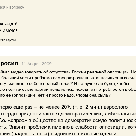
ся к вопросу:
ксандр!
е имею!
ментарий
росил
11 August 2009
йчас модно говорить об отсутствии России реальной оппозиции. Но
о большей части проблема самих разрозненных оппозиционных сил
огут заявить о себе в полный голос? И не лучше ли будет, чтобы
е политические партии появлялись, исходя из потребностей в общ
что её (оппозиции) нет и просто надо, чтобы она была?
торю еще раз – не менее 20% (т. е. 2 мин.) взрослого
 твёрдо придерживаются демократических, либеральны
Т.е. «спрос» в обществе на демократическую политичес
ть. Значит проблема именно в слабости оппозиции, кот
янии (надеюсь, пока) выдвинуть сильные идеи и