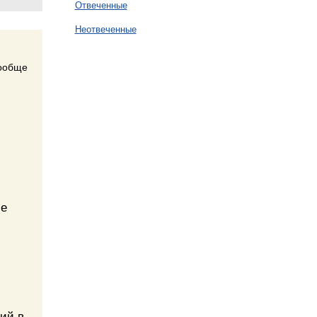
Отвеченные
Неотвеченные
вообще
ие
ий в