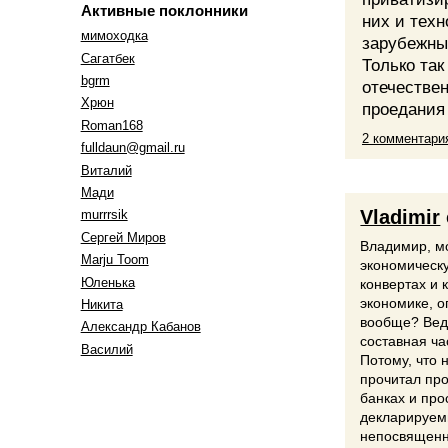
Активные поклонники
них и тех
мимоходка
зарубежны
Cагатбек
Только та
bgrm
отечестве
Хрюн
проедания 
Roman168
2 комментари
fulldaun@gmail.ru
Виталий
Мади
Vladimir
murrrsik
Сергей Миров
Владимир, мо
Marju Toom
экономическу
Юленька
конвертах и 
экономике, 
Никита
вообще? Ведь
Александр Кабанов
составная ча
Василий
Потому, что н
прочитал пр
банках и про
декларируемы
непосвященны