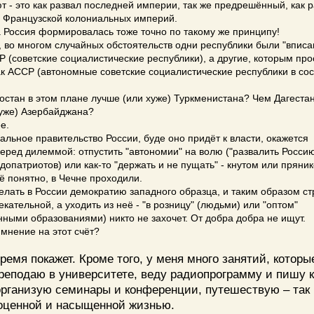
 - это как развал последней империи, так же предрешённый, как 
и Французской колониальных империй.
 Россия формировалась тоже точно по такому же принципу!
, во многом случайных обстоятельств одни республики были "вписа
 (советские социалистические республики), а другие, которым про
как АССР (автономные советские социалистические республики в со
стан в этом плане лучше (или хуже) Туркменистана? Чем Дагеста
хуже) Азербайджана?
е.
льное правительство России, буде оно придёт к власти, окажется
еред дилеммой: отпустить "автономии" на волю ("развалить Россию
допатриотов) или как-то "держать и не пущать" - кнутом или пряни
сё понятно, в Чечне проходили.
делать в России демократию западного образца, и таким образом с
екательной, а уходить из неё - "в розницу" (людьми) или "оптом"
нными образованиями) никто не захочет. От добра добра не ищут.
мнение на этот счёт?
Время покажет. Кроме того, у меня много занятий, которы
реподаю в университете, веду радиопрограмму и пишу к
организую семинары и конференции, путешествую – так 
оценной и насыщенной жизнью.