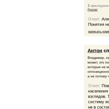
1
присоединил
Frozzer
Ответ:
Але
Понятия н
написать ком
Антон
сп
Владимир, се
может, это п
которые не м
оппозиционны
а не потому 
Ответ:
Пов
населения
взглядов. 
систему ес
не в состо