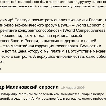
может же быть, чтобы это было чистое зло, раз по другому ничего н
тогда может закон какой-нибудь принять на эту тему, хотя-бы будет
димир! Советую посмотреть анализ экономики России н
мирного экономического форума (WEF – World Economic
 рейтинге конкурентоспособности (World Competitiveness
м хорошо видно, что главная причина низкой
оспособности России, в высоких издержках в нашей
– это масштабная коррупция госаппарата. Бедность и
 – вот та цена которую мы платим за отсутствие механ
еского контроля. А верхушка чиновничества, само собо
ся.
я
др Малиновский
спросил
19 August 2009
е Владимир. Моглибы вы пояснить чем занимаются, люди в центре
тегий, и вчастности А. Митрофанов (если вы распологаете инфор
.