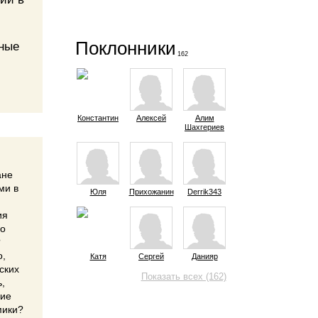
Поклонники
бные
162
Константин
Алексей
Алим
Шахгериев
ане
ми в
Юля
Прихожанин
Derrik343
ия
но
?
о,
Катя
Сергей
Данияр
ских
Показать всех (162)
ь,
ние
мики?