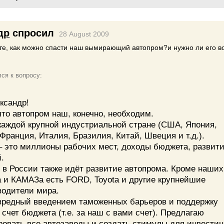
др
спросил
28 August 2009
ете, как можно спасти наш вымирающий автопром?и нужно ли его 
ся к вопросу:
ксандр!
то автопром наш, конечно, необходим.
 каждой крупной индустриальной стране (США, Япония,
Франция, Италия, Бразилия, Китай, Швеция и т.д.).
– это миллионы рабочих мест, доходы бюджета, развит
.
 в России также идёт развитие автопрома. Кроме наших
а и КАМАЗа есть FORD, Toyota и другие крупнейшие
водители мира.
вредный введением таможенных барьеров и поддержку
 счет бюджета (т.е. за наш с вами счет). Предлагаю
ровать все автозаводы и создать стимулы для инвестиц