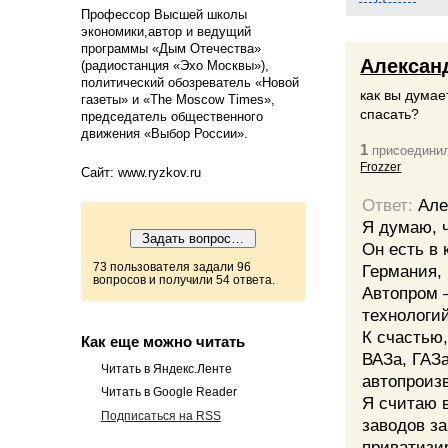
Профессор Высшей школы
экономики,автор и ведущий
программы «Дым Отечества»
Алексан
(радиостанция «Эхо Москвы»),
политический обозреватель «Новой
как вы дума
газеты» и «The Moscow Times»,
спасать?
председатель общественного
движения «Выбор России».
1
присоединил
Frozzer
Сайт: www.ryzkov.ru
Ответ:
Але
Я думаю, ч
Он есть в
73 пользователя задали 96
Германия, 
вопросов и получили 54 ответа.
Автопром 
технологий
К счастью,
Как еще можно читать
ВАЗа, ГАЗ
Читать в Яндекс.Ленте
автопроиз
Читать в Google Reader
Я считаю 
Подписаться на RSS
заводов за
приватизи