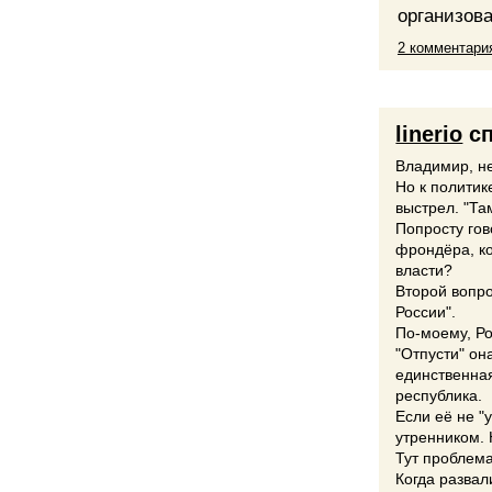
организов
2 комментари
linerio
сп
Владимир, не
Но к политик
выстрел. "Та
Попросту гов
фрондёра, ко
власти?
Второй вопро
России".
По-моему, Ро
"Отпусти" он
единственная
республика.
Если её не "
утренником. 
Тут проблема
Когда развал