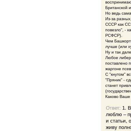
воспринимают
Британской 
Но ведь сама
Из-за разных
СССР как ССР
повезло", - 
РСФСР).
Чем Башкорто
лучше (или 
Ну и так дале
Любое либера
поставлено п
жаргоне псев
С "кнутом" в
"Пряник" - с
станет привл
(государстве
Каково Ваше 
Ответ:
1. 
люблю – п
и статьи, 
живу полн