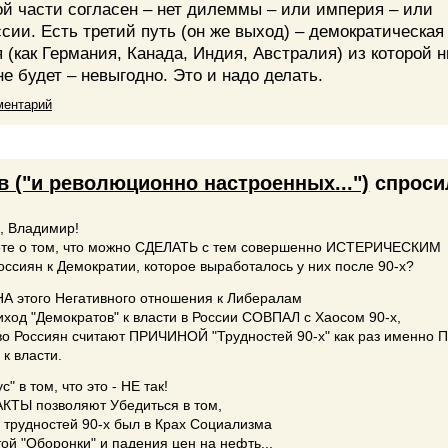
ой части согласен – нет дилеммы – или империя – или
сии. Есть третий путь (он же выход) – демократическая
(как Германия, Канада, Индия, Австралия) из которой н
е будет – невыгодно. Это и надо делать.
ментарий
 ("и революционно настроенных...")
спроси
, Владимир!
ете о том, что можно СДЕЛАТЬ с тем совершенно ИСТЕРИЧЕСКИМ
ссиян к Демократии, которое выработалось у них после 90-х?
А этого Негативного отношения к Либералам
риход "Демократов" к власти в России СОВПАЛ с Хаосом 90-х,
во Россиян считают ПРИЧИНОЙ "Трудностей 90-х" как раз именно 
 к власти.
с" в том, что это - НЕ так!
АКТЫ позволяют Убедиться в том,
 трудностей 90-х был в Крах Социализма
утой "Оборонки" и падения цен на нефть...