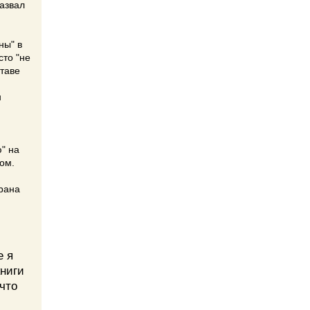
развал
ны" в
сто "не
ставе
н
" на
ком.
трана
е я
ниги
что