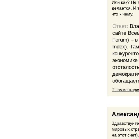
Или как? Не 
делается. И 
что к чему.
Ответ:
Вла
сайте Все
Forum) – в
Index). Та
конкурент
экономике 
отсталость
демократич
обогащает
2 комментари
Алексан
Здравствуйт
мировых стра
на этот счет)