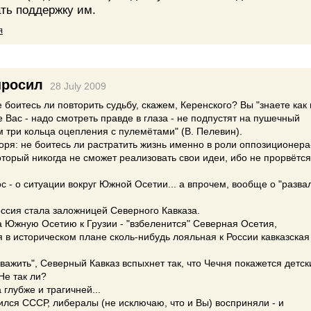
ать поддержку им.
я
росил
28 July 2009
 боитесь ли повторить судьбу, скажем, Керенского? Вы "знаете как 
е Вас - надо смотреть правде в глаза - не подпустят на пушечный
м три кольца оцепления с пулемётами" (В. Пелевин).
оря: не боитесь ли растратить жизнь именно в роли оппозиционера
торый никогда не сможет реализовать свои идеи, ибо не прорвётся
с - о ситуации вокруг Южной Осетии... а впрочем, вообще о "разва
ссия стала заложницей Северного Кавказа.
а Южную Осетию к Грузии - "взбеленится" Северная Осетия,
 в историческом плане сколь-нибудь лояльная к России кавказская
уважить", Северный Кавказ вспыхнет так, что Чечня покажется детс
Не так ли?
 глубже и трагичней...
ился СССР, либералы (не исключаю, что и Вы) восприняли - и