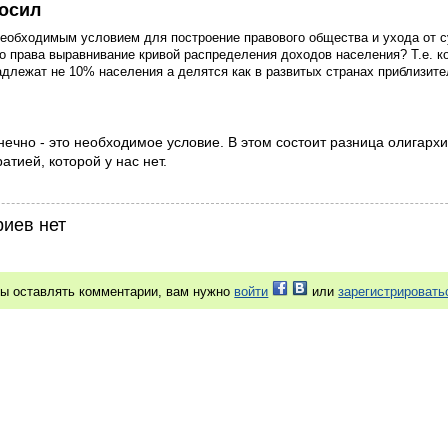
осил
необходимым условием для построение правового общества и ухода от с
о права выравнивание кривой распределения доходов населения? Т.е. к
длежат не 10% населения а делятся как в развитых странах приблизит
нечно - это необходимое условие. В этом состоит разница олигархи
атией, которой у нас нет.
иев нет
бы оставлять комментарии, вам нужно
войти
или
зарегистрировать