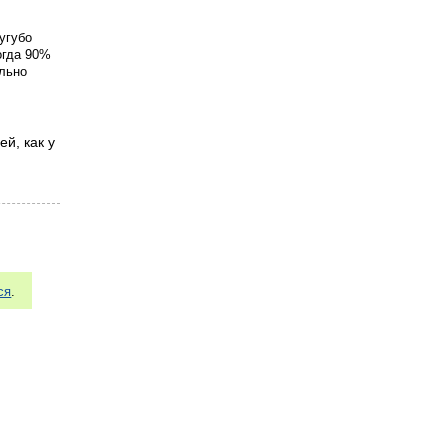
угубо
огда 90%
ельно
ей, как у
ся
.