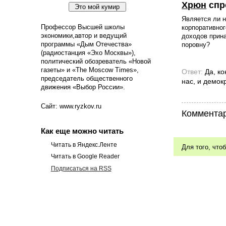
Хрюн
спр
Является ли 
Профессор Высшей школы
корпоративног
экономики,автор и ведущий
доходов прина
программы «Дым Отечества»
поровну?
(радиостанция «Эхо Москвы»),
политический обозреватель «Новой
газеты» и «The Moscow Times»,
Ответ:
Да, ко
председатель общественного
нас, и демокр
движения «Выбор России».
Сайт: www.ryzkov.ru
Комментар
Как еще можно читать
Читать в Яндекс.Ленте
Для того, что
Читать в Google Reader
Подписаться на RSS