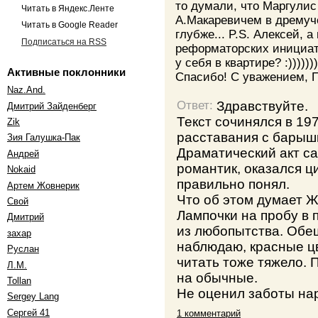
то думали, что Маргулис
Читать в Яндекс.Ленте
А.Макаревичем в дремуче
Читать в Google Reader
глубже... P.S. Алексей, а
Подписаться на RSS
реформаторских инициат
у себя в квартире? :))))))))
Активные поклонники
Спасибо! С уважением, 
Naz.And.
Здравствуйте.
Ответ:
Дмитрий Зайденберг
Текст сочинялся в 197
Zik
расставания с барыш
Зия Галушка-Пак
Драматический акт са
Андрей
романтик, оказался ц
Nokaid
правильно понял.
Артем Жовнерик
Что об этом думает Ж
Свой
Лампочки на пробу в 
Дмитрий
из любопытства. Обе
захар
наблюдаю, красные ц
Руслан
читать тоже тяжело.
Л.М.
на обычные.
Tollan
Не оценил заботы на
Sergey Lang
Сергей 41
1 комментарий