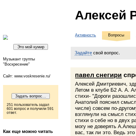
Алексей 
Активность
Вопросы
Задайте
свой вопрос.
Музыкант группы
"Воскресение"
павел снегири
спр
Сайт: www.voskresenie.ru/
Алексей Дмитриевич, зд
Летом в клубе Б2 А. А. 
стихи- "Дороги разошлис
Анатолий пояснил смысл т
251 пользователь задал
числе) совсем по-другом
601 вопрос и получили 591
ответ.
взглянули на смысл стих
стихи о себе но в двух 
могу не доверять А.Алеш
Как еще можно читать
вас, так ли это. Ведь эт