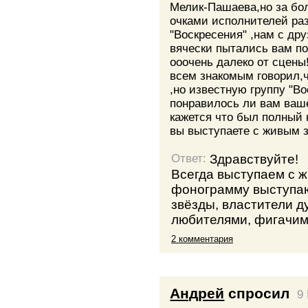
Мелик-Пашаева,но за б
очками исполнителей раз
"Воскресения" ,нам с др
вячески пытались вам п
ооочень далеко от сцены
всем знакомым говорил,ч
,но известную группу "В
понравилось ли вам ваш
кажется что был полный 
вы выступаете с живым 
Здравствуйте!
Ответ:
Всегда выступаем с ж
фонограмму выступа
звёзды, властители 
любителями, фигачим 
2 комментария
Андрей
спросил
9