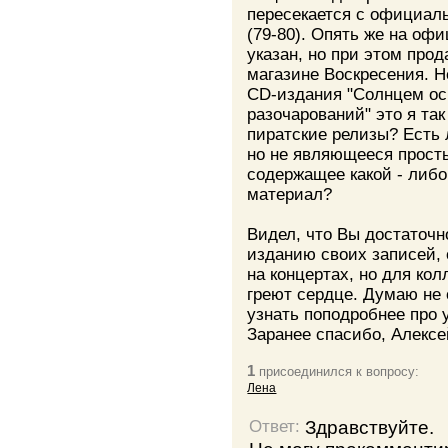
пересекается с официал
(79-80). Опять же на оф
указан, но при этом про
магазине Воскресения. Н
CD-издания "Солнцем осв
разочарований" это я та
пиратские релизы? Есть 
но не являющееся прост
содержащее какой - либ
материал?
Видел, что Вы достаточн
изданию своих записей,
на концертах, но для ко
греют сердце. Думаю не 
узнать поподробнее про 
Заранее спасибо, Алексей
1
присоединился к вопросу:
Лена
Здравствуйте.
Ответ: