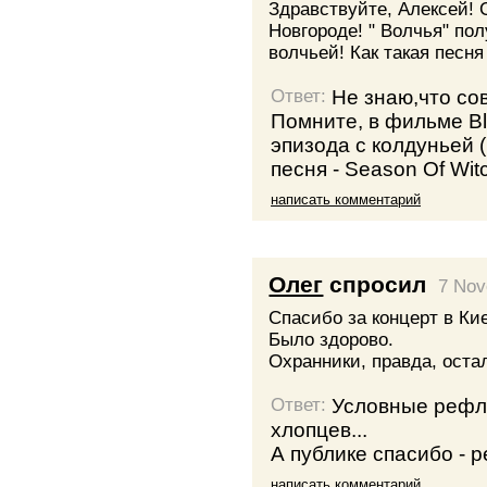
Здравствуйте, Алексей! 
Новгороде! " Волчья" по
волчьей! Как такая песн
Не знаю,что со
Ответ:
Помните, в фильме Bl
эпизода с колдуньей 
песня - Season Of Wit
написать комментарий
Олег
спросил
7 Nov
Спасибо за концерт в Ки
Было здорово.
Охранники, правда, оста
Условные рефл
Ответ:
хлопцев...
А публике спасибо - р
написать комментарий