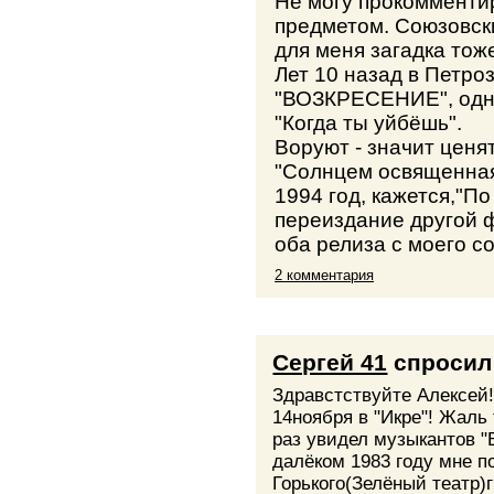
Не могу прокомменти
предметом. Союзовск
для меня загадка тож
Лет 10 назад в Петро
"ВОЗКРЕСЕНИЕ", одна
"Когда ты уйбёшь".
Воруют - значит ценят 
"Солнцем освященная
1994 год, кажется,"По
переиздание другой 
оба релиза с моего со
2 комментария
Сергей 41
спросил
Здравстствуйте Алексей
14ноября в "Икре"! Жаль
раз увидел музыкантов "
далёком 1983 году мне п
Горького(Зелёный театр)