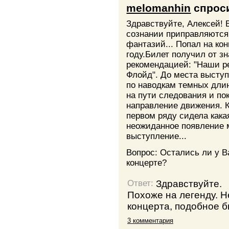
melomanhin
спрос
Здравствуйте, Алексей!
сознании приправляютс
фантазий... Попал на кон
году.Билет получил от з
рекомендацией: "Наши р
Флойд". До места выступ
по наводкам темных дли
на пути следования и п
направление движения. 
первом ряду сидела кака
неожиданное появление
выступление...
Вопрос: Остались ли у В
концерте?
Здравствуйте.
Ответ:
Похоже на легенду. Н
концерта, подобное 
3 комментария