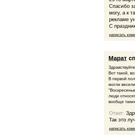
Спасибо за
могу, а к 
рекламе ун
С праздни
написать ком
Марат
сп
Здравствуйте
Вот такой, в
В первой пол
могли весели
"Воскресенье
люди относятс
вообще таких
Ответ:
Здр
Так это лу
написать ком