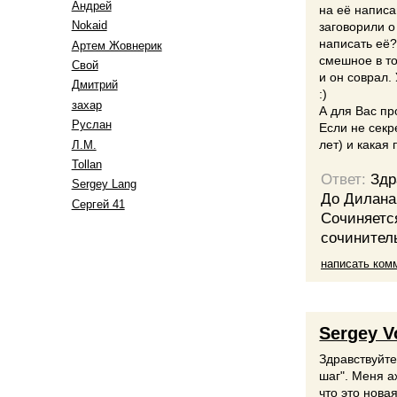
Андрей
на её написа
Nokaid
заговорили о
написать её?
Артем Жовнерик
смешное в то
Свой
и он соврал.
Дмитрий
:)
захар
А для Вас пр
Руслан
Если не секр
лет) и какая
Л.М.
Tollan
Ответ:
Здр
Sergey Lang
До Дилана 
Сергей 41
Сочиняется
сочинител
написать ком
Sergey V
Здравствуйт
шаг". Меня а
что это нова