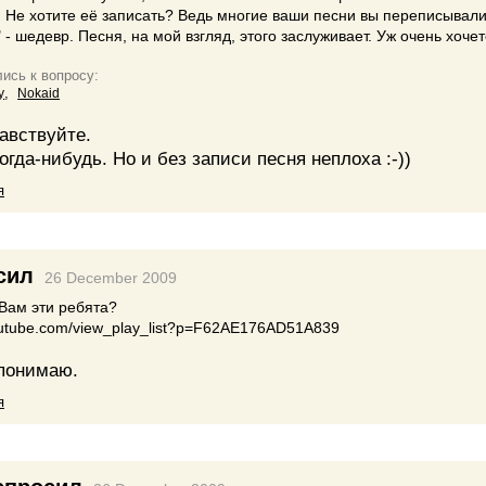
 Не хотите её записать? Ведь многие ваши песни вы переписывали
 - шедевр. Песня, на мой взгляд, этого заслуживает. Уж очень хочет
ись к вопросу:
,
y
Nokaid
авствуйте.
гда-нибудь. Но и без записи песня неплоха :-))
я
сил
26 December 2009
 Вам эти ребята?
outube.com/view_play_list?p=F62AE176AD51A839
понимаю.
я