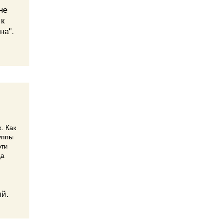
не
 к
на".
. Как
уппы
эти
да
ий.