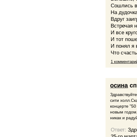
Сошлись в
На дудочка
Вдруг заи
Встречая н
И все круг
И тот поше
И понял я 
Что счасть
1 комментари
осина
сп
Здравствуйте
сити холл.Ск
концерте "50
новым годом,
никак и раду
Ответ:
Здр
25-го март