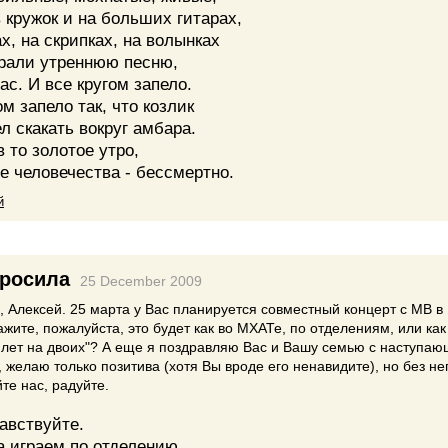
 кружок и на больших гитарах,
х, на скрипках, на волынках
грали утреннюю песню,
ас. И все кругом запело.
ом запело так, что козлик
л скакать вокруг амбара.
в то золотое утро,
е человечества - бессмертно.
й
росила
25 December 2009
, Алексей. 25 марта у Вас планируется совместный концерт с МВ в
ажите, пожалуйста, это будет как во МХАТе, по отделениям, или как
 лет на двоих"? А еще я поздравляю Вас и Вашу семью с наступа
 желаю только позитива (хотя Вы вроде его ненавидите), но без не
йте нас, радуйте.
авствуйте.
а играем по отделению.