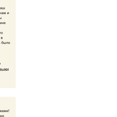
наш
 нам и
ы
 мне
то
 в
ь было
е
узыки
ками!
жно