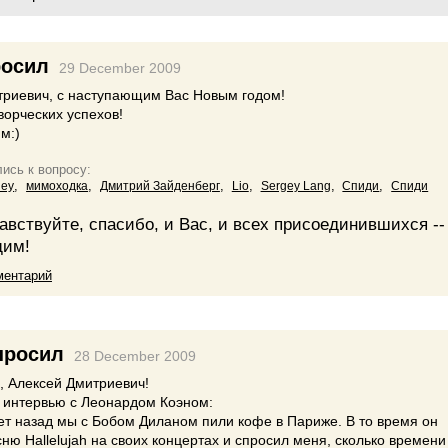
осил
29 December 2009
триевич, с наступающим Вас Новым годом!
творческих успехов!
м:)
ись к вопросу:
,
,
,
,
,
,
ley
мимоходка
Дмитрий Зайденберг
Lio
Sergey Lang
Спиди
Спиди
авствуйте, спасибо, и Вас, и всех присоединившихся --
щим!
ментарий
просил
28 December 2009
, Алексей Дмитриевич!
з интервью с Леонардом Коэном:
ет назад мы с Бобом Диланом пили кофе в Париже. В то время он
ню Hallelujah на своих концертах и спросил меня, сколько времен