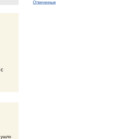
Отвеченные
 с
и ушло