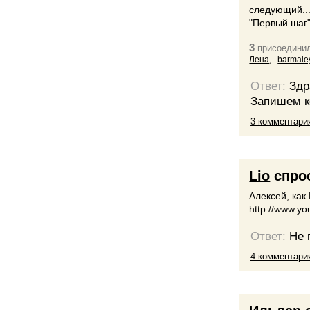
следующий...
"Первый шаг"
3
присоединил
,
Лена
barmale
Ответ:
Здр
Запишем ко
3 комментари
Lio
спро
Алексей, как
http://www.y
Ответ:
Не 
4 комментари