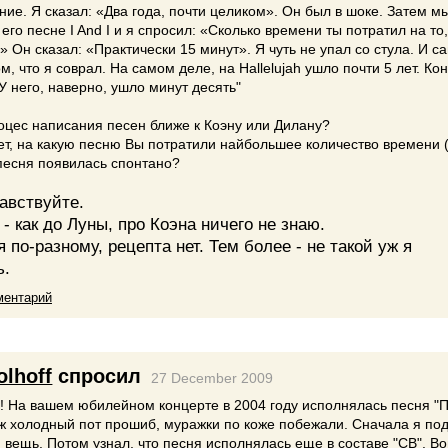
ние. Я сказал: «Два года, почти целиком». Он был в шоке. Затем м
 его песне I And I и я спросил: «Сколько времени ты потратил на то
» Он сказал: «Практически 15 минут». Я чуть не упал со стула. И с
м, что я соврал. На самом деле, на Hallelujah ушло почти 5 лет. Ко
 У него, наверно, ушло минут десять"
оцес написания песен ближе к Коэну или Дилану?
ет, на какую песню Вы потратили найбольшее количество времени 
 песня появилась спонтано?
авствуйте.
- как до Луны, про Коэна ничего не знаю.
 по-разному, рецепта нет. Тем более - не такой уж я
ь.
ментарий
olhoff
спросил
27 December 2009
е! На вашем юбилейном концерте в 2004 году исполнялась песня "
ж холодный пот прошиб, муражки по коже побежали. Сначала я по
я вещь. Потом узнал, что песня исполнялась еще в составе "СВ". В