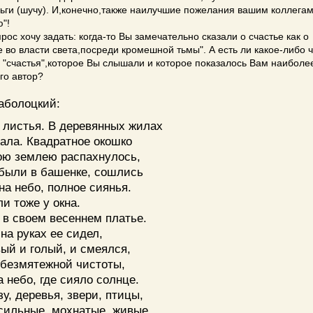
ньги (шучу). И,конечно,также наилучшие пожелания вашим коллегам
"!
прос хочу задать: когда-то Вы замечательно сказали о счастье как о
е во власти света,посреди кромешной тьмы". А есть ли какое-либо 
"счастья",которое Вы слышали и которое показалось Вам наиболе
го автор?
аболоцкий:
 листья. В деревянных жилах
ала. Квадратное окошко
ою землею распахнулось,
 были в башенке, сошлись
на небо, полное сиянья.
и тоже у окна.
 в своем весеннем платье.
на руках ее сидел,
ый и голый, и смеялся,
 безмятежной чистоты,
 небо, где сияло солнце.
зу, деревья, звери, птицы,
сильные, мохнатые, живые,