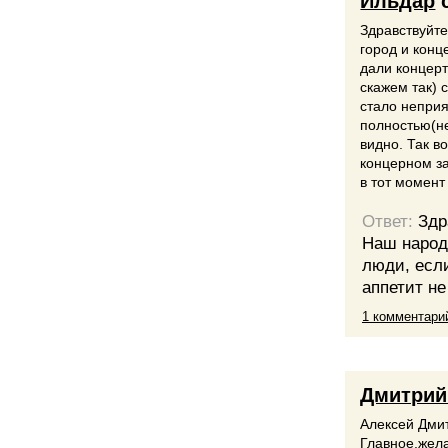
Ильдар
Здравствуйте
город и конц
дали концерт
скажем так) 
стало неприя
полностью(не
видно. Так в
концерном за
в тот момент
Ответ:
Здр
Наш народ
люди, если
аппетит не
1 комментари
Дмитрий
Алексей Дми
Главное,жела