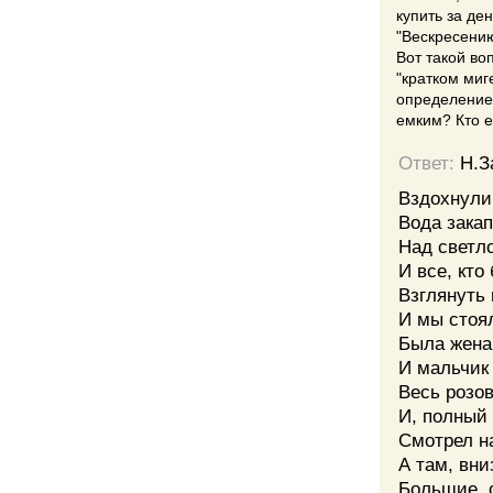
купить за де
"Вескресению
Вот такой во
"кратком миг
определение 
емким? Кто е
Ответ:
Н.З
Вздохнули
Вода закап
Над светл
И все, кто
Взглянуть 
И мы стоял
Была жена
И мальчик 
Весь розов
И, полный
Смотрел на
А там, вни
Большие, 