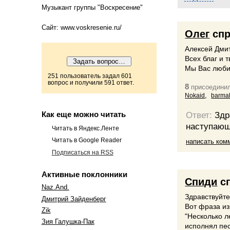
Музыкант группы "Воскресение"
Сайт: www.voskresenie.ru/
Олег
спр
Алексей Дми
Всех благ и 
Мы Вас люби
251 пользователь задал 601
вопрос и получили 591 ответ.
8
присоединил
,
Nokaid
barma
Как еще можно читать
Ответ:
Здр
наступаю
Читать в Яндекс.Ленте
Читать в Google Reader
написать ком
Подписаться на RSS
Активные поклонники
Спиди
с
Naz.And.
Здравствуйте
Дмитрий Зайденберг
Вот фраза и
Zik
"Несколько л
Зия Галушка-Пак
исполнял пес