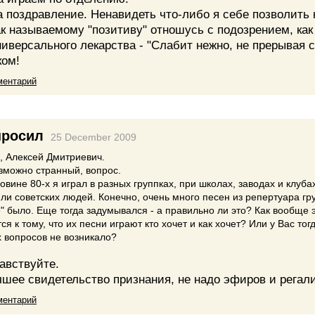
 поздравление. Ненавидеть что-либо я себе позволить 
так называемому "позитиву" отношусь с подозрением, как
иверсального лекарства - "Слабит нежно, не прерывая с
ком!
ментарий
росил
25 December 2009
, Алексей Дмитриевич.
озможно странный, вопрос.
овине 80-х я играл в разных группках, при школах, заводах и клубах
ли советских людей. Конечно, очень много песен из репертуара гр
" было. Еще тогда задумывался - а правильно ли это? Как вообще 
я к тому, что их песни играют кто хочет и как хочет? Или у Вас тог
 вопросов не возникало?
авствуйте.
чшее свидетельство признания, не надо эфиров и регал
ментарий