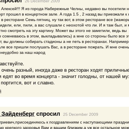
спросил
26 December 2009
 Алексей!!! Я из города Набережные Челны, недавно вы посетили 
ерт прошел в концертном зале. А года 1.5 , 2 назад вы приезжали к
 в ресторане Семь пятниц, ну так вот, в этом ресторане все (мажор
сидели, ели, пили, а вас слушали с неохотой что ли. И я там был, и
тно смотреть на эту картину. Может вы этого не заметили, ведь вы
 сомневаюсь в этом, выкладывались) а мне со стороны было все э
от, вы должны собирать стадионы а не петь в ресторанах. Например
ле все пришли послушать Вас, а в ресторане пожрать. И мне очен
 неудобно за наш народ
авствуйте.
 очень разный, иногда даже в ресторан ходят приличны
 едят во время концерта - значит голодны, от нашей м
 портится, вот и славно.
й
 Зайденберг
спросил
25 December 2009
триевич,присоединяюсь к поздравлениям с наступающими праздни
ю крепкого здоровья Вам и вашим близким,а уж все остальное мо