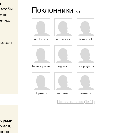
ы
Поклонники
, чтобы
1541
амое
нечно,
asphithes
neusiohar
ternamal
(может
hiemoaprom
rightise
theupaytrav
dripeator
osrhinun
lanruxut
Показать всех (1541)
Первый
думал,
опрос