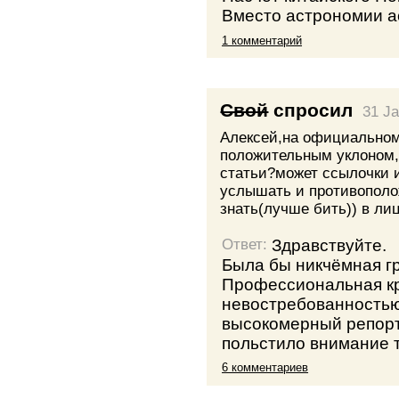
Вместо астрономии а
1 комментарий
Свой
спросил
31 J
Алексей,на официальном
положительным уклоном,а
статьи?может ссылочки 
услышать и противополо
знать(лучше бить)) в лиц
Здравствуйте.
Ответ:
Была бы никчёмная гр
Профессиональная кр
невостребованностью
высокомерный репорт
польстило внимание 
6 комментариев