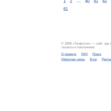
1
2
…
40
41
42
61
© 2009 «Топфотоп» — сайт, где
таланты и поклонники.
О проекте
FAQ
Поиск
Обратная связь
Блог
Рекл