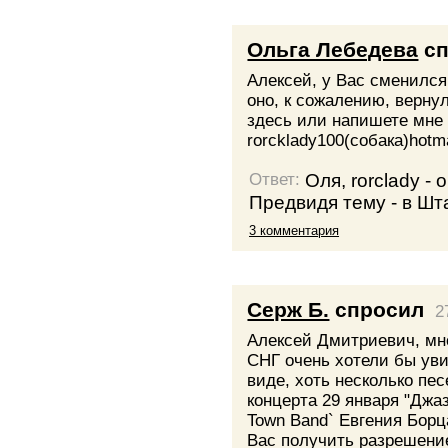
Ольга Лебедева
сп
Алексей, у Вас сменился
оно, к сожалению, верну
здесь или напишете мне 
rorcklady100(cобака)hotm
Оля, rorclady - 
Ответ:
Предвидя тему - в Шт
3 комментария
Серж Б.
спросил
2
Алексей Дмитриевич, мн
СНГ очень хотели бы уви
виде, хоть несколько пе
концерта 29 января "Джа
Town Band` Евгения Борц
Вас получить разрешение