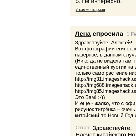
5. Не интересно.
7 комментариев
Лена
спросила
1 F
Здравствуйте, Алексей!
Вот фотографии египетск
наверное, в данном случае
(Никогда не видела там т
единственный кустик на в
только само растение ни
http://img31.imageshack.u
http://img688.imageshack
http://img85.imageshack.u
Это Вам! :-))
И ещё - жалко, что с оф
рисунок тигрёнка – очень
китайский-то Новый Год е
Здравствуйте.
Ответ:
Насчёт китайского Но