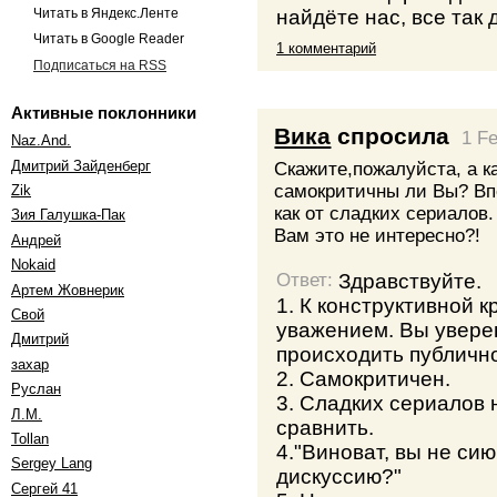
найдёте нас, все так 
Читать в Яндекс.Ленте
Читать в Google Reader
1 комментарий
Подписаться на RSS
Активные поклонники
Вика
спросила
1 F
Naz.And.
Дмитрий Зайденберг
Скажите,пожалуйста, а к
самокритичны ли Вы? Впе
Zik
как от сладких сериалов
Зия Галушка-Пак
Вам это не интересно?!
Андрей
Nokaid
Здравствуйте.
Ответ:
Артем Жовнерик
1. К конструктивной 
Свой
уважением. Вы увере
Дмитрий
происходить публичн
захар
2. Самокритичен.
Руслан
3. Сладких сериалов 
Л.М.
сравнить.
Tollan
4."Виноват, вы не сию
Sergey Lang
дискуссию?"
Сергей 41