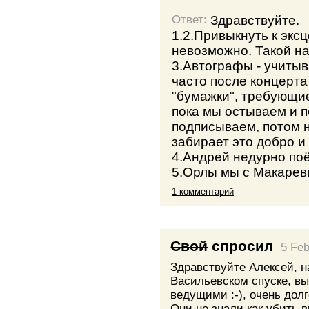
Здравствуйте.
Ответ:
1.2.Привыкнуть к экс
невозможно. Такой нар
3.Автографы - учиты
часто после концерта
"бумажки", требующие
пока мы остываем и п
подписываем, потом 
забирает это добро и
4.Андрей недурно поё
5.Орлы мы с Макареви
1 комментарий
Свой
спросил
5 Fe
Здравствуйте Алексей, н
Васильевском спуске, в
ведущими :-), очень дол
Они не знали как убить в