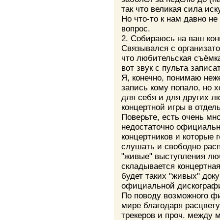
так что великая сила иск
Но что-то к нам давно не
вопрос.
2. Собираюсь на ваш кон
Связывался с организато
что любительская съёмка
вот звук с пульта записа
Я, конечно, понимаю неж
запись кому попало, но 
для себя и для других л
концертной игры в отдел
Поверьте, есть очень мн
недостаточно официальн
концертников и которые 
слушать и свободно рас
"живые" выступления лю
складывается концертная
будет таких "живых" док
официальной дискографии
По поводу возможного фи
мире благодаря расцвету
трекеров и проч. между 