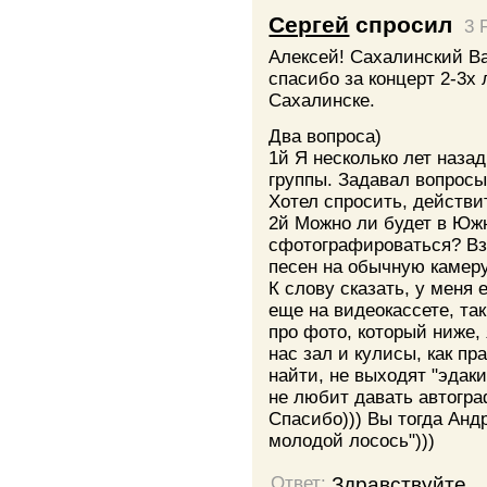
Сергей
спросил
3 
Алексей! Сахалинский Ва
спасибо за концерт 2-3х
Сахалинске.
Два вопроса)
1й Я несколько лет наза
группы. Задавал вопросы
Хотел спросить, действ
2й Можно ли будет в Юж
сфотографироваться? Взя
песен на обычную камеру
К слову сказать, у меня 
еще на видеокассете, та
про фото, который ниже, 
нас зал и кулисы, как п
найти, не выходят "эдаки
не любит давать автогра
Спасибо))) Вы тогда Андр
молодой лосось")))
Здравствуйте.
Ответ: