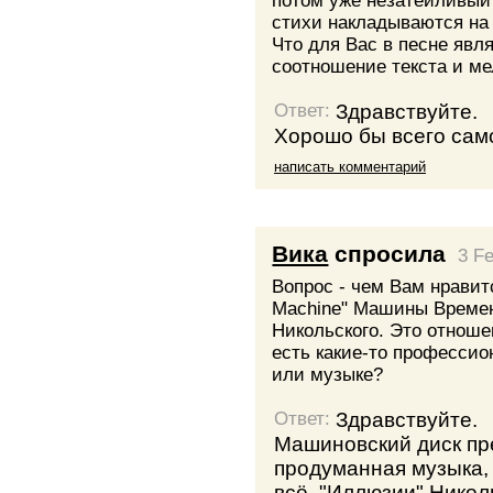
потом уже незатейливый 
стихи накладываются на
Что для Вас в песне явля
соотношение текста и м
Здравствуйте.
Ответ:
Хорошо бы всего само
написать комментарий
Вика
спросила
3 F
Вопрос - чем Вам нравит
Machine" Машины Времен
Никольского. Это отноше
есть какие-то профессио
или музыке?
Здравствуйте.
Ответ:
Машиновский диск пре
продуманная музыка, 
всё. "Иллюзии" Николь