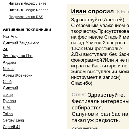
Читать в Яндекс.Ленте
Иван
спросил
Читать в Google Reader
8 Feb
Подписаться на RSS
Здравствуйте,Алексей)
С огромным уважением 
Активные поклонники
творчеству.Присутствов
на фестивале Старый мел
Naz.And.
назад.У меня 2 вопроса:
Дмитрий Зайденберг
1.Как Вам фестиваль?
Zik
2.Вы выступали без бас-
Зия Галушка-Пак
фонограммой?Или я не п
Андрей
играл на бас-гитаре и не
Nokaid
живом выступлении можн
Артем Жовнерик
инструмент в записи)
Свой
Спасибо)
Дмитрий
Здравствуйте.
Ответ:
захар
Фестиваль интересный
Руслан
собирается.
Л.М.
Сапунов играл бас на
Tollan
такая уж редкость.
Sergey Lang
Сергей 41
2 комментария