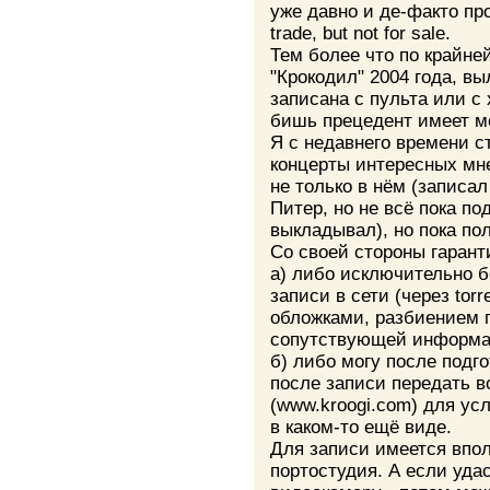
уже давно и де-факто пр
trade, but not for sale.
Тем более что по крайне
"Крокодил" 2004 года, выл
записана с пульта или с
бишь прецедент имеет м
Я с недавнего времени с
концерты интересных мне
не только в нём (записал
Питер, но не всё пока по
выкладывал), но пока по
Со своей стороны гарант
а) либо исключительно 
записи в сети (через torr
обложками, разбиением 
сопутствующей информа
б) либо могу после подг
после записи передать в
(www.kroogi.com) для ус
в каком-то ещё виде.
Для записи имеется впо
портостудия. А если уда