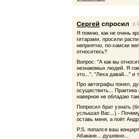
Сергей
спросил
6 
Я помню, как не очень к
гитарами, просили распи
неприятно, по-хамски ве
относитесь?
Вопрос: "А как вы относи
незнакомых людей. Я гов
это...", "Леха давай..." и т
Про автографы понял, ду
осуществить... Практика 
наверное не обладаю так
Попросил брат узнать (б
услышал Вас...) - Почем
оставь меня, а поёт Анд
P.S. попался ваш концер
Абакане... душевно...