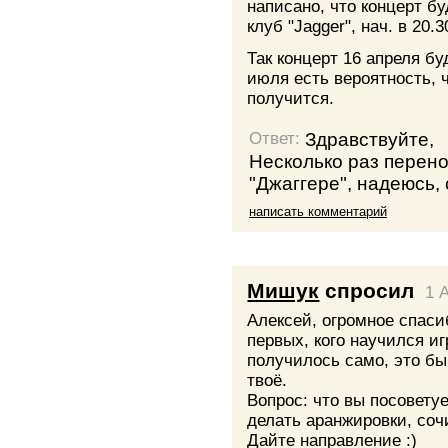
написано, что концерт б
клуб "Jagger", нач. в 20.3
Так концерт 16 апреля бу
июля есть вероятность, 
получится.
Здравствуйте,
Ответ:
Несколько раз перено
"Джаггере", надеюсь, 
написать комментарий
Мишук
спросил
1 A
Алексей, огромное спасиб
первых, кого научился иг
получилось само, это бы
твоё.
Вопрос: что вы посоветуе
делать аранжировки, соч
Дайте направление :)