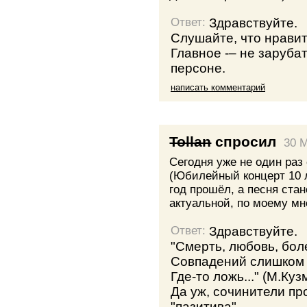
Здравствуйте.
Ответ:
Слушайте, что нравит
Главное -– не заруба
персоне.
написать комментарий
Tollan
спросил
30 
Сегодня уже не один раз
(Юбилейный концерт 10 ле
год прошёл, а песня ста
актуальной, по моему мн
Здравствуйте.
Ответ:
"Смерть, любовь, бол
Совпадений слишком 
Где-то ложь..." (М.Куз
Да уж, сочинители про
"пазитива".