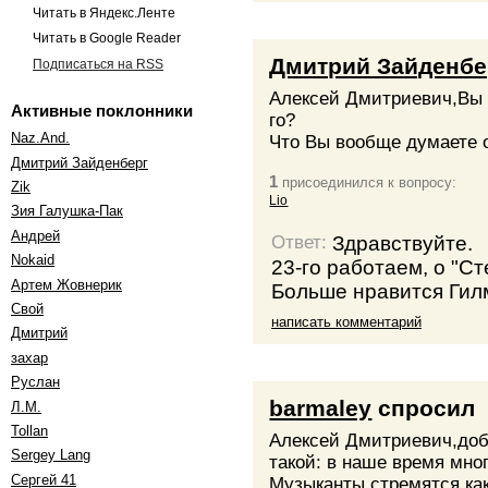
Читать в Яндекс.Ленте
Читать в Google Reader
Дмитрий Зайденбе
Подписаться на RSS
Алексей Дмитриевич,Вы 
Активные поклонники
го?
Naz.And.
Что Вы вообще думаете о
Дмитрий Зайденберг
1
присоединился к вопросу:
Zik
Lio
Зия Галушка-Пак
Андрей
Здравствуйте.
Ответ:
Nokaid
23-го работаем, о "Ст
Артем Жовнерик
Больше нравится Гил
Свой
написать комментарий
Дмитрий
захар
Руслан
barmaley
спросил
Л.М.
Tollan
Алексей Дмитриевич,доб
Sergey Lang
такой: в наше время мно
Сергей 41
Музыканты стремятся ка