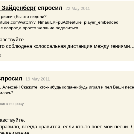
 Зайденберг
спросил
22 May 2011
триевич,Вы это видели?
youtube.com/watch?v=NmauiLKFpuA&feature=player_embedded
е вопрос,а просто желание поделиться.
авствуйте.
что соблюдена колоссальная дистанция между гениями..
я
просил
19 May 2011
, Алексей! Скажите, кто-нибудь когда-нибудь играл и пел Ваши песн
вилось?
ся к вопросу:
авствуйте.
 правило, всегда нравится, если кто-то поёт мои песни. 
ое внимание.