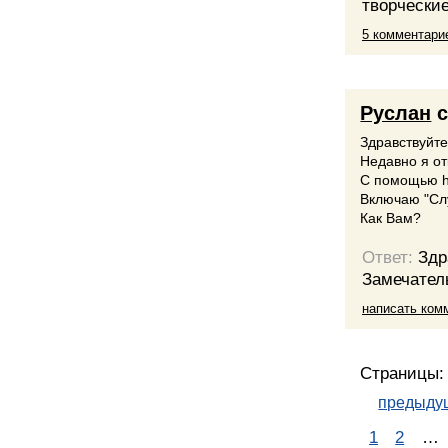
творческие
5 комментари
Руслан
с
Здравствуйте
Недавно я о
С помощью ht
Включаю "Слу
Как Вам?
Ответ:
Здр
Замечатель
написать ком
Страницы:
предыду
1
2
…