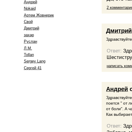
Андрей
2 комментари
Nokaid
Артем Жовнерик
Свой
Дмитрий
Дмитрий
захар
Здравствуйте
Руслан
Л.М.
Ответ:
Здр
Tollan
Шестистру
Sergey Lang
написать ком
Сергей 41
Андрей
с
Здравствуйте
поется " от 
от боли". А 
Как выбирае
Ответ:
Здр