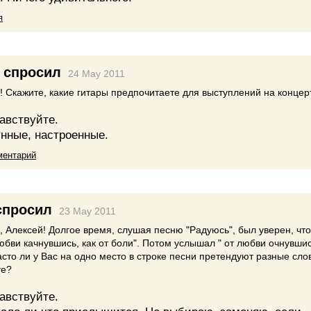
я
спросил
24 May 2011
! Скажите, какие гитары предпочитаете для выступлений на концер
авствуйте.
нные, настроенные.
ментарий
просил
23 May 2011
, Алексей! Долгое время, слушая песню "Радуюсь", был уверен, чт
любви качнувшись, как от боли". Потом услышал " от любви очнувшис
часто ли у Вас на одно место в строке песни претендуют разные сло
те?
авствуйте.