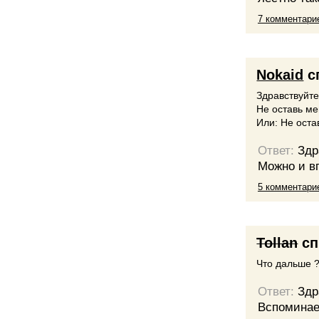
7 комментари
Nokaid
с
Здравствуйте
Не оставь ме
Или: Не оста
Ответ:
Здр
Можно и вп
5 комментари
Tollan
сп
Что дальше 
Ответ:
Здр
Вспоминает