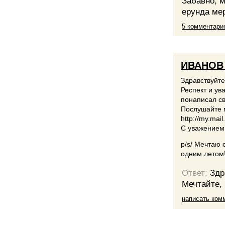
Забавно, 
ерунда ме
5 комментари
ИВАНОВ
Здравствуйте
Респект и ув
понаписал св
Послушайте м
http://my.mail
С уважением
p/s/ Мечтаю с
одним летом
Ответ:
Здр
Мечтайте, 
написать ком