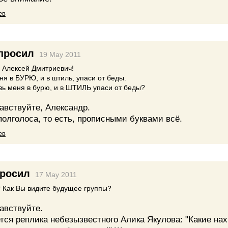
ев
просил
19 May 2011
 Алексей Дмитриевич!
ня в БУРЮ, и в штиль, упаси от беды.
вь меня в бурю, и в ШТИЛЬ упаси от беды?
авствуйте, Александр.
олголоса, то есть, прописными буквами всё.
ев
росил
17 May 2011
? Как Вы видите будущее группы?
авствуйте.
ся реплика небезызвестного Алика Якулова: "Какие нах.