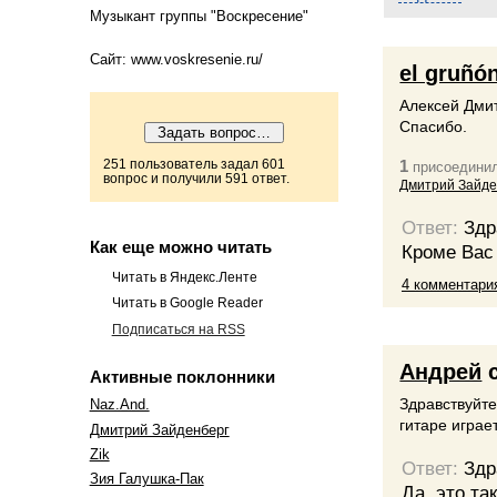
Музыкант группы "Воскресение"
Сайт: www.voskresenie.ru/
el gruñó
Алексей Дмит
Спасибо.
251 пользователь задал 601
1
присоединил
вопрос и получили 591 ответ.
Дмитрий Зайде
Ответ:
Здр
Как еще можно читать
Кроме Вас
Читать в Яндекс.Ленте
4 комментари
Читать в Google Reader
Подписаться на RSS
Андрей
с
Активные поклонники
Здравствуйте
Naz.And.
гитаре играе
Дмитрий Зайденберг
Zik
Ответ:
Здр
Зия Галушка-Пак
Да, это та