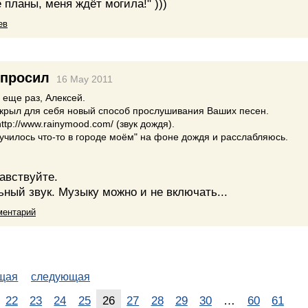
 планы, меня ждёт могила!" )))
ев
просил
16 May 2011
 еще раз, Алексей.
ткрыл для себя новый способ прослушивания Ваших песен.
tp://www.rainymood.com/ (звук дождя).
чилось что-то в городе моём" на фоне дождя и расслабляюсь.
авствуйте.
ный звук. Музыку можно и не включать...
ментарий
щая
следующая
22
23
24
25
26
27
28
29
30
…
60
61