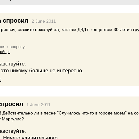
n
спросил
2 June 2011
риевич, скажите пожалуйста, как там ДВД с концертом 30-летия гр
ся к вопросу:
нберг
авствуйте.
 это никому больше не интересно.
я
просил
1 June 2011
! Действительно ли в песне "Случилось что-то в городе моем" на со
т Маргулис?
авствуйте.
к. Ничего удивительного.