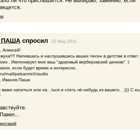
мало ли что прислышится. Не выбираю, заменяю, если
рещится.
ев
 ПАША
спросил
22 May 2011
, Алексей!
ажуха!!!! Напевшись и наслушавшись ваших песен в детстве в ответ
оих.. Импонирует мне ваш "здоровый верберовский ценизм" :)
еня, если будет время и интересно..
.ru/mail/palsannich/audio
, Иванов Паша
 вами напиться или на...ться и спеть чё-нибудь из вашего.. :))) С е
!
авствуйте.
Павел...
ментарий