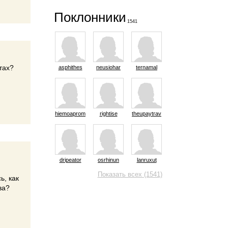
Поклонники
1541
тах?
asphithes
neusiohar
ternamal
hiemoaprom
rightise
theupaytrav
dripeator
osrhinun
lanruxut
о
Показать всех (1541)
ь, как
ва?