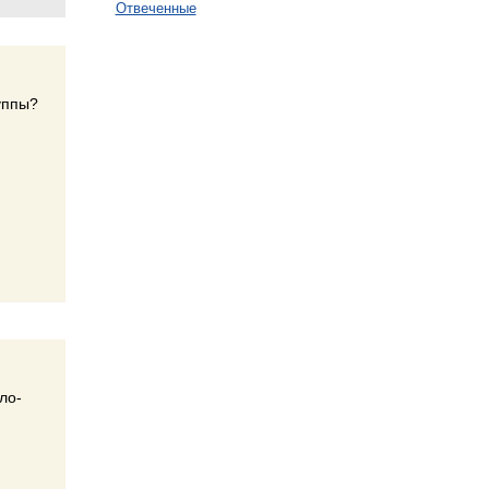
Отвеченные
уппы?
ло-