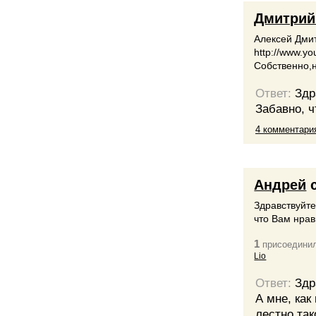
Дмитрий
Алексей Дми
http://www.
Собственно,н
Ответ:
Здр
Забавно, 
4 комментари
Андрей
с
Здравствуйте
что Вам нра
1
присоединил
Lio
Ответ:
Здр
А мне, как
лестно так