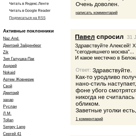
Очень доволен.
Читать в Яндекс.Ленте
Читать в Google Reader
написать комментарий
Подписаться на RSS
Активные поклонники
Павел
спросил
31 
Naz.And.
Здравствуйте Алексей! 
Дмитрий Зайденберг
"сегодняшнего москва"...
Zik
И какое местечко в Бел
Зия Галушка-Пак
Андрей
Здравствуйте.
Ответ:
Nokaid
Как-то уродливо полу
Артем Жовнерик
нано-стиль наступает
Свой
фоне убого смотрятся
Дмитрий
никогда не считалась
захар
обликом.
Руслан
Заветные уголки есть,
Л.М.
1 комментарий
Tollan
Sergey Lang
Сергей 41