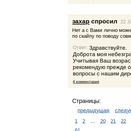
захар
спросил
22 J
Нет а с Вами лично мож
по скайпу по поводу сов
Здравствуйте.
Ответ:
Доброта моя небезгр
Учитывая Ваш возрас
рекомендую прежде 
вопросы с нашим дир
4 комментария
Страницы:
предыдущая
след
1
2
…
20
21
22
61