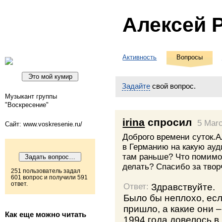
Алексей 
Активность
Вопросы
Задайте
свой вопрос.
Музыкант группы
"Воскресение"
irina
спросил
5 Mar
Сайт: www.voskresenie.ru/
Доброго времени суток.А
в Германию на какую ау
там раньше? Что помимо
делать? Спасибо за твор
251 пользователь задал
601 вопрос и получили 591
ответ.
Здравствуйте.
Ответ:
Было бы неплохо, ес
пришло, а какие они 
Как еще можно читать
1994 года довелось в