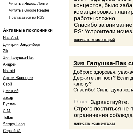
Читать в Яндекс.Ленте
концертов, было заба
командировка, планир
Читать в Google Reader
работы сложно.
Подписаться на RSS
Спасибо за внимание
Активные поклонники
PS: Устроители исчез
Naz.And.
написать комментарий
Дмитрий Зайденберг
Zik
Зия Галушка-Пак
Зия Галушка-Пак
с
Андрей
Nokaid
Доброго здоровья, уваж
Держите ли пост? Если д
Артем Жовнерик
канону?
Свой
Спасибо! Силы духа жела
Дмитрий
захар
Здравствуйте.
Ответ:
Руслан
Строго поститься не 
Л.М.
ограничения соблюда
Tollan
написать комментарий
Sergey Lang
Сергей 41