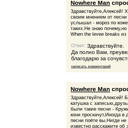
Nowhere Man
спро
Здравствуйте,Алексей! 
своим мнением от песни 
услышал - мороз по кож
таких.Не знаю почему,но
When the levee breaks из 
Здравствуйте.
Ответ:
Да полно Вам, преуве
благодарю за сочувст
написать комментарий
Nowhere Man
спро
Здравствуйте,Алексей! Б
катушка с записью,друзь
были такие песни - Круж
кони проскачут,Иногда в 
песни поёте вы.Нигде не
известно расскажите об 