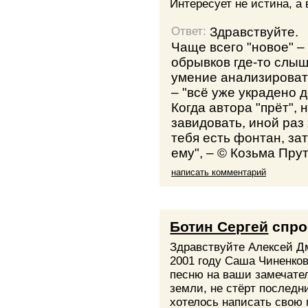
Интересует не истина, а
Здравствуйте.
Ответ:
Чаще всего "новое" –
обрывков где-то слы
умение анализировать
– "всё уже украдено до
Когда автора "прёт", 
завидовать, иной раз 
тебя есть фонтан, зат
ему", – © Козьма Прут
написать комментарий
Ботин Сергей
спро
Здравствуйте Алексей Дм
2001 году Саша Чиненков
песню на ваши замечател
земли, не стёрт последни
хотелось написать свою 