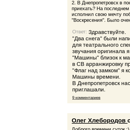
2. В Днепропетровск в п
приехать? На последнем
исполнил свою мечту по
"Воскресения". Было оче
Здравствуйте.
Ответ:
"Два снега" были на
для театрального спе
звучания оригинала я
"Машины" близок к ма
в СВ арранжировку п
"Флаг над замком" я к
Машины времени.
В Днепропетровск нас
приглашали.
9 комментариев
Олег Хлебородов
Доброго времени суток :)