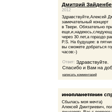
Дмитрий Зайденбе
2012
Здравствуйте,Алексей Д
замечательный концерт
в Твери. Обязательно пр
еще,и,надеюсь,следующи
через 30 лет,а гораздо р
P.S. На будущее: в пятн
вы сможете добраться го
часов:-)
Здравствуйте.
Ответ:
Спасибо и Вам на до
написать комментарий
инопланетянин
сп
Сбылась моя мечта)
Алексей Дмитриевич, по
лицезреть Вас с первого 