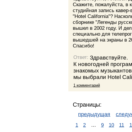
Скажите, пожалуйста, в 
студийная запись кавер-в
"Hotel California"? Наско
сборнике "Легенды русско
вышел в 2002 году. И де
специально для телепрог
вышедшей на экраны в 2
Спасибо!
Здравствуйте.
Ответ:
К новогодней програ
знакомых музыкантов 
мы выбрали Hotel Calif
1 комментарий
Страницы:
предыдущая
след
1
2
…
9
10
11
1