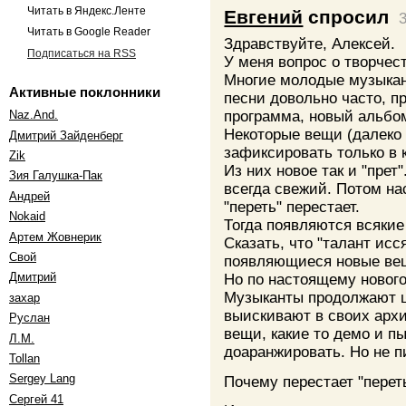
Читать в Яндекс.Ленте
Евгений
спросил
Читать в Google Reader
Здравствуйте, Алексей.
Подписаться на RSS
У меня вопрос о творчес
Многие молодые музыкан
Активные поклонники
песни довольно часто, п
программа, новый альбом
Naz.And.
Некоторые вещи (далеко
Дмитрий Зайденберг
зафиксировать только в 
Zik
Из них новое так и "прет
Зия Галушка-Пак
всегда свежий. Потом нас
Андрей
"переть" перестает.
Nokaid
Тогда появляются всякие 
Артем Жовнерик
Сказать, что "талант исс
Свой
появляющиеся новые вещ
Дмитрий
Но по настоящему нового
Музыканты продолжают ц
захар
выискивают в своих архи
Руслан
вещи, какие то демо и п
Л.М.
доаранжировать. Но не п
Tollan
Sergey Lang
Почему перестает "перет
Сергей 41