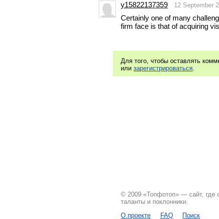
y15822137359
12 September 
Certainly one of many challeng
firm face is that of acquiring v
Для того, чтобы оставлять ком
или
зарегистрироваться
.
© 2009 «Топфотоп» — сайт, где
таланты и поклонники.
О проекте
FAQ
Поиск