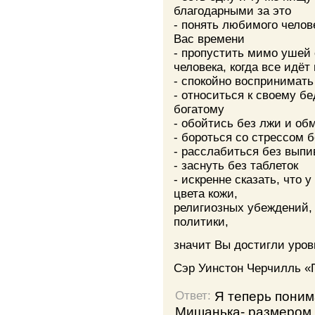
благодарными за это
- понять любимого челове
Вас времени
- пропустить мимо ушей
человека, когда все идёт
- спокойно воспринимать
- относиться к своему бед
богатому
- обойтись без лжи и об
- бороться со стрессом б
- расслабиться без выпи
- заснуть без таблеток
- искренне сказать, что 
цвета кожи,
религиозных убеждений,
политики,
значит Вы достигли уров
Сэр Уинстон Черчилль «
Я теперь поним
Ответ:
Мишанька- размером 