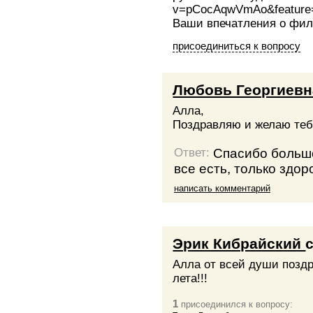
v=pCocAqwVmAo&feature
Ваши впечатления о фил
присоединиться к вопросу
Любовь Георгиевн
Алла,
Поздравляю и желаю тебе
Спасибо большо
Ответ:
все есть, только здор
написать комментарий
Эрик Кибрайский
Алла от всей души позд
лета!!!
1
присоединился к вопросу: