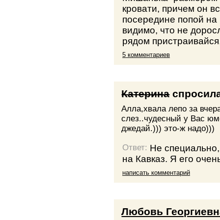
кровати, причем он в
посередине попой на 
видимо, что не доросл
рядом пристраивайся,
5 комментариев
Катерина
спросил
Алла,хвала лепо за вчера
слез..чудесный у Вас юм
джедай.))) это-ж надо)))
Не специально,
Ответ:
на Кавказ. Я его очен
написать комментарий
Любовь Георгиевн