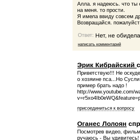
Алла. я надеюсь. что ты 
на меня. то прости.
Я имела ввиду совсем д
Возвращайся. пожалуйста
Нет, не обидела
Ответ:
написать комментарий
Эрик Кибрайский
Приветствую!!! Не оскуде
о хозяине пса...Но Суслик
пример брать надо !
http://www.youtube.com/w
v=r5xo4Ib0eWQ&feature=
присоединиться к вопросу
Оганес Лолоян
спр
Посмотрев видео, фильм 
ручаюсь - Вы удивитесь! 