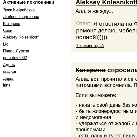
Aleksey Kolesnikof
Активные поклонники
Эрик Кибрайский
Алл, я же жду...
Любовь Георгиевна
Я ответила на 
Ответ:
Катерина
ремонт делаю, мебель,
Свой
полной))))))
Aleksey Kolesnikoff
Lio
1 комментарий
Павел Сурков
gorbatov2002
Адель
Катерина
спросил
drackar
Дарья
Алла, вот, прочитала се
питомцами вспомнила. По
irina
Если вы можете:
- начать свой день без 
- быть жизнерадостным 
и недомогания
- удержаться от жалоб и
проблемами
- есть одну и ту же пищ