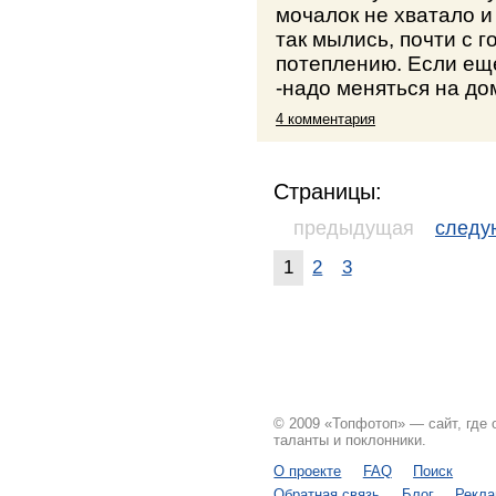
мочалок не хватало и
так мылись, почти с г
потеплению. Если ещ
-надо меняться на доми
4 комментария
Страницы:
предыдущая
след
1
2
3
© 2009 «Топфотоп» — сайт, где
таланты и поклонники.
О проекте
FAQ
Поиск
Обратная связь
Блог
Рекл