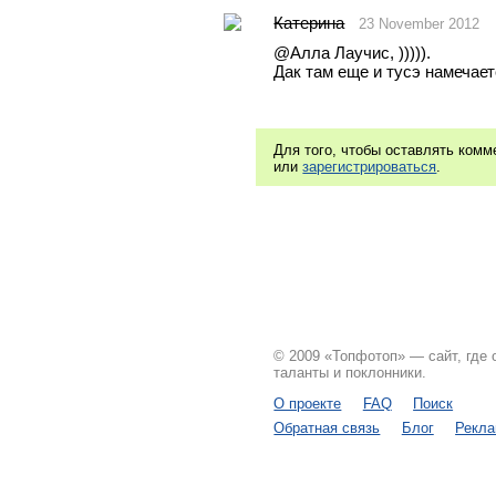
Катерина
23 November 2012
@Aлла Лаучис, ))))). 
Дак там еще и тусэ намечаетс
Для того, чтобы оставлять ком
или
зарегистрироваться
.
© 2009 «Топфотоп» — сайт, где
таланты и поклонники.
О проекте
FAQ
Поиск
Обратная связь
Блог
Рекл