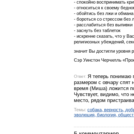
- спокойно воспринимать кри
- относиться к своему бедном
- обойтись без лжи и обмана
- бороться со стрессом без 
- расслабиться без выпивки
- заснуть без таблеток
- искренне сказать, что у В
религиозных убеждений, сек
значит Вы достигли уровня р
Сэр Уинстон Черчилль «Прос
Я теперь понимаю 
Ответ:
размером с овчару спят 
время (Миша) ложится п
Чувствует, видимо, что н
место, рядом пристраива
Темы:
собака, верность, до
эволюция, биология, общест
5 комментариев