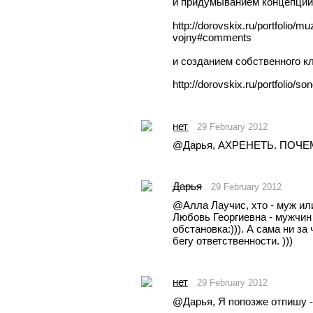
и придумыванием концепции 
http://dorovskix.ru/portfolio/
vojny#comments
и созданием собственного кл
http://dorovskix.ru/portfolio/s
нет
29 February 2012
@Дарья, АХРЕНЕТЬ. ПОЧЕМ
Дарья
29 February 2012
@Aлла Лаучис, хто - муж или
Любовь Георгиевна - мужчин 
обстановка:))). А сама ни за 
бегу ответственности. )))
нет
29 February 2012
@Дарья, Я попозже отпишу 