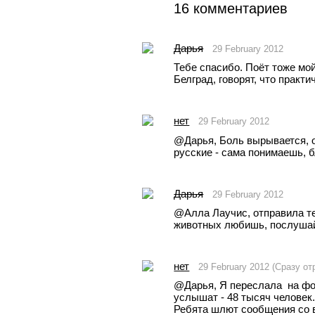
16 комментариев
Дарья
29 February 2012
Тебе спасибо. Поёт тоже мой
Белград, говорят, что практи
нет
29 February 2012
@Дарья, Боль вырывается, о
русские - сама понимаешь, б
Дарья
29 February 2012
@Aлла Лаучис, отправила те
животных любишь, послушай:
нет
29 February 2012 (Сразу о
@Дарья, Я переслала  на фор
услышат - 48 тысяч человек.
Ребята шлют сообщения со вс