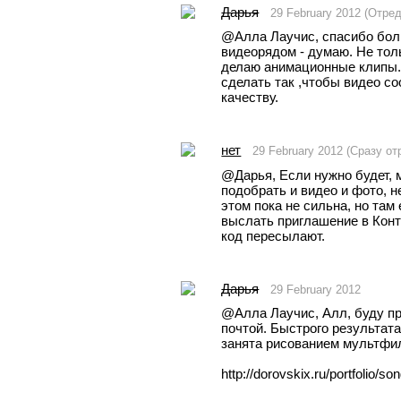
Дарья
29 February 2012 (Отре
@Aлла Лаучис, спасибо боль
видеорядом - думаю. Не толь
делаю анимационные клипы. 
сделать так ,чтобы видео со
качеству.
нет
29 February 2012 (Сразу о
@Дарья, Если нужно будет, 
подобрать и видео и фото, не
этом пока не сильна, но там 
выслать приглашение в Конта
код пересылают.
Дарья
29 February 2012
@Aлла Лаучис, Алл, буду пр
почтой. Быстрого результата
занята рисованием мультфи
http://dorovskix.ru/portfolio/so