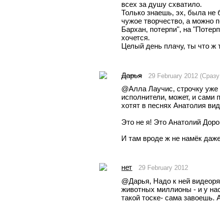
всех за душу схватило. 
Только знаешь, эх, была не 
чужое творчество, а можно п
Бархан, потерпи", на "Потер
хочется.
Целый день плачу, ты что ж 
Дарья
29 February 2012 (Сраз
@Aлла Лаучис, строчку уже 
исполнители, может, и сами 
хотят в песнях Анатолия вид
Это не я! Это Анатолий Доро
И там вроде ж не намёк даже,
нет
29 February 2012
@Дарья, Надо к ней видеоря
животных миллионы - и у нас
такой тоске- сама завоешь. А