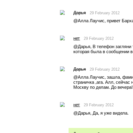
Дарья
29 February 2012
@Aлла Лаучис, привет Барха
нет
29 February 2012
@Дарья, В телефон загляни т
которая была в сообщении 
Дарья
29 February 2012
@Aлла Лаучис, зашла, фамил
страничка ,ага. Алл, сейчас 
Москву по делам. До вечера!
нет
29 February 2012
@Дарья, Да, я уже видела.