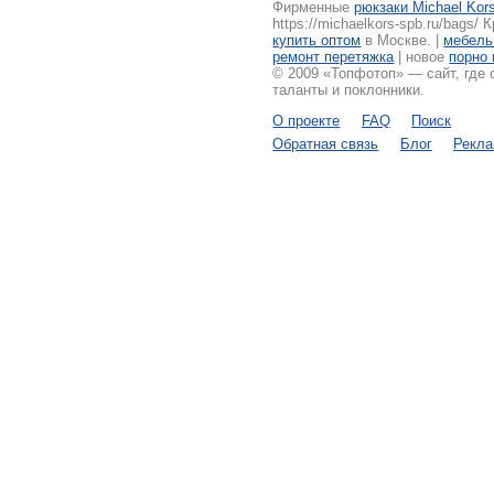
Фирменные
рюкзаки Michael Kor
https://michaelkors-spb.ru/bags/ 
купить оптом
в Москве. |
мебель
ремонт перетяжка
| новое
порно 
© 2009 «Топфотоп» — сайт, где
таланты и поклонники.
О проекте
FAQ
Поиск
Обратная связь
Блог
Рекл