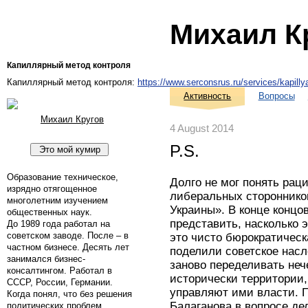
Михаил К
Капиллярный метод контроля
Капиллярный метод контроля:
https://www.serconsrus.ru/services/kapillya
Активность
Вопросы
Михаил Кругов
4 August 2014
P.S.
Образование техническое,
Долго не мог понять рац
изрядно отягощенное
либеральных стороннико
многолетним изучением
Украины». В конце концов
общественных наук.
представить, насколько 
До 1989 года работал на
советском заводе. После – в
это чисто бюрократическа
частном бизнесе. Десять лет
поделили советское насл
занимался бизнес-
заново переделивать неч
консалтингом. Работал в
исторически территории, 
СССР, России, Германии.
управляют ими власти. П
Когда понял, что без решения
Балаганова в вопросе де
политических проблем