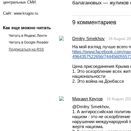
центральных СМИ.
балагановых — жуликов 
Сайт: www.krugov.ru
9 комментариев
Как еще можно читать
Читать в Яндекс.Ленте
Dmitry Smekhov
16 August 2
Читать в Google Reader
На мой взгляд лучше всего 
Подписаться на RSS
https://www.facebook.com/na
4964357522656/744456055573
Цена присоединения Крыма 
1. Это оскорбление всех жит
национальности
2. Это война на Донбассе 
Михаил Кругов
19 August 20
@Dmitry Smekhov, 
1. А антироссийская политик
нацизм - это не оскорбление
нарушении международной пра
жертв нацизма.  