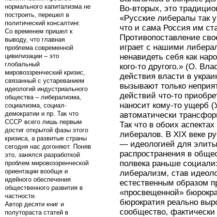
нормального капитализма не
Во-вторых, это традицио
построить, перешел в
«Русские либералы так у
политический консалтинг.
что и сама Россия им ст
Со временем пришел к
Противопоставление сво
выводу, что главная
играет с нашими либера
проблема современной
цивилизации – это
ненавидеть себя как наро
глобальный
кого-то другого.» (О. Вл
мировоззренческий кризис,
действия власти в украи
связанный с устареванием
вызывают только неприят
идеологий индустриального
действий что-то приобрет
общества – либерализма,
наносит кому-то ущерб (
социализма, социал-
демократии и пр. Так что
автоматически трансфор
СССР всего лишь первым
Так что в обоих аспекта
достиг открытой фазы этого
либералов. В XIX веке 
кризиса, а развитые страны
— идеологией для элиты
сегодня нас догоняют. Поняв
распространения в общес
это, занялся разработкой
полвека раньше социализ
проблем мировоззренческой
ориентации вообще и
либерализм, став идеол
идейного обеспечения
естественным образом п
общественного развития в
«просвещенной» бюрократ
частности.
бюрократия реально выр
Автор десяти книг и
сообщество, фактически
полутораста статей в