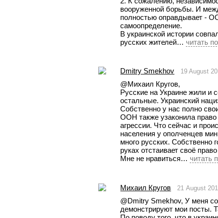
2. К сожалению, независимос
вооруженной борьбы. И межд
полностью оправдывает - ОО
самоопределение. 
В украинской истории совпал
русских жителей… 
читать п
Dmitry Smekhov
19 August 2
@Михаил Кругов, 
Русские на Украине жили и с
остальные. Украинский нациз
Собственно у нас полно сво
ООН также узаконила право 
агрессии. Что сейчас и прои
населения у ополченцев мин
много русских. Собственно г
руках отстаивает своё право
Мне не нравиться… 
читать 
Михаил Кругов
21 August 20
@Dmitry Smekhov, У меня сов
демонстрируют мои посты. Та
По поводу того, что в украи