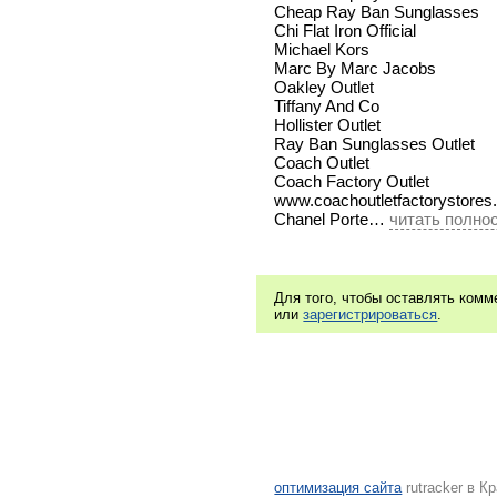
Cheap Ray Ban Sunglasses
Chi Flat Iron Official
Michael Kors
Marc By Marc Jacobs
Oakley Outlet
Tiffany And Co
Hollister Outlet
Ray Ban Sunglasses Outlet
Coach Outlet
Coach Factory Outlet
www.coachoutletfactorystores
Chanel Porte… 
читать полно
Для того, чтобы оставлять ком
или
зарегистрироваться
.
оптимизация сайта
rutracker в К