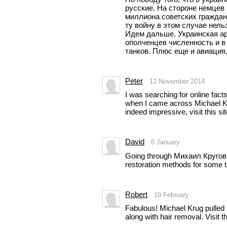
русские. На стороне немцев
миллиона советских граждан
ту войну в этом случае нель
Идем дальше. Украинская ар
ополченцев численность и в
танков. Плюс еще и авиация
Peter
12 November 2014
I was searching for online fac
when I came across Michael Kr
indeed impressive, visit this si
David
6 January
Going through Михаил Кругов is
restoration methods for some ti
Robert
19 February
Fabulous! Michael Krug pulled i
along with hair removal. Visit th