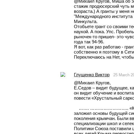
@Михаил Кругов, Миша об это
стажик продюсерский чуть ме
возраста.) А гранты у меня н
"Международного института п
Минкульта.
Отобьете грант со своими те
наукой. А пока. Упс. Пробелы
рыночек-то пришел- это чувс
года так 94-96.
Я вот, как раз работаю - гра
собственно я поэтому в Сети
Переключаюсь на Нет, чтобы
Глущенко Виктор
25 March 2
@Михаил Кругов, 
Е.Седов – видит будущее, ка
он видит обучение и воспита
повести «Хрустальный сарк
    ……. …………………….. «Кроме того, патриотический Союз 
заложил основы будущей сис
поколения крымчан. Были вв
специализации школ и селек
Политики Союза поставили ц
всех детей Крыма первосте