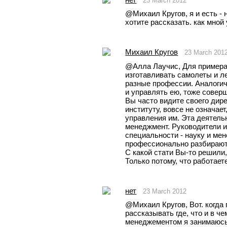
23 March 2012
@Михаил Кругов, я и есть - 
хотите рассказать. как мной
Михаил Кругов
23 March 201
@Aлла Лаучис, Для примера:
изготавливать самолеты и ле
разные профессии. Аналогич
и управлять ею, тоже соверш
Вы часто видите своего дире
институту, вовсе не означает
управления им. Эта деятельно
менеджмент. Руководители и
специальности - науку и мене
профессионально разбираются
С какой стати Вы-то решили,
Только потому, что работаете
нет
23 March 2012
@Михаил Кругов, Вот. когда 
рассказывать где, что и в чем
менеджементом я занимаюсь, 