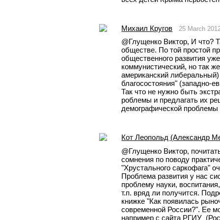
Михаил Кругов
25 March 201
@Глущенко Виктор, И что? Та
обществе. По той простой пр
общественного развития уже 
коммунистический, но так же
американский либеральный) 
благосостояния" (западно-ев
Так что не нужно быть экстр
роблемы и предлагать их ре
демографической проблемы 
Кот Леопольд (Александр М
@Глущенко Виктор, почитать,
сомнения по поводу практиче
"Хрустального саркофага" оч
Проблема развития у нас сис
проблему науки, воспитания
т.п. вряд ли получится. Подр
книжке "Как появилась рыноч
современной России?". Ее мо
например с сайта РГИУ  (Ро