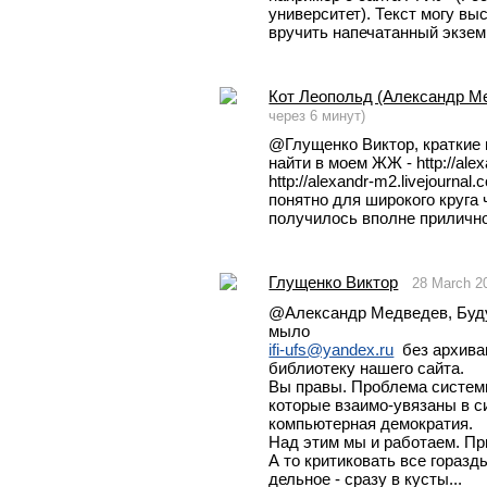
университет). Текст могу выс
вручить напечатанный экзем
Кот Леопольд (Александр М
через 6 минут)
@Глущенко Виктор, краткие 
найти в моем ЖЖ - http://alex
http://alexandr-m2.livejourna
понятно для широкого круга ч
получилось вполне прилично
Глущенко Виктор
28 March 2
@Александр Медведев, Буду 
мыло 
ifi-ufs@yandex.ru
  без архива
библиотеку нашего сайта.
Вы правы. Проблема системн
которые взаимо-увязаны в си
компьютерная демократия.
Над этим мы и работаем. Пр
А то критиковать все горазды
дельное - сразу в кусты...