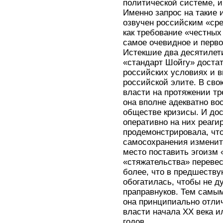
политической системе, и
Именно запрос на такие
озвучен российским «сре
как требование «честных
самое очевидное и перв
Истекшие два десятилети
«стандарт Шойгу» доста
российских условиях и 
российской элите. В сво
власти на протяжении тр
она вполне адекватно в
обществе кризисы. И до
оперативно на них реагир
продемонстрировала, что
самосохранения изменить
место поставить эгоизм 
«стяжательства» перевес
более, что в предшеств
обогатилась, чтобы не д
праправнуков. Тем самы
она принципиально отлич
власти начала ХХ века и
годов.