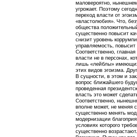
маловероятно, нынешнем
угрожает. Поэтому сегод
переход власти от эгоиз
«властолюбия». Что, без
общества положительный 
существенно повысит кач
снизит уровень коррумп
управляемость, повысит
Соответственно, главна
власти не в персонах, к
лишь «лейблы» имеющихс
этих видов эгоизма. Друг
В сущности, в этом и за
вопрос ближайшего будущ
проведенная президентск
власть это может сделать
Соответственно, нынешн
вполне может, не меняя 
существенно менять мод
модернизации благоприят
условиях которого требо
существенно возрастают