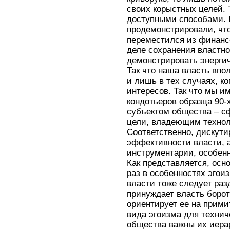
своих корыстных целей.
доступными способами. 
продемонстрировали, что
переместился из финанс
деле сохранения властног
демонстрировать энерги
Так что наша власть впо
и лишь в тех случаях, ко
интересов. Так что мы и
кондотьеров образца 90-
субъектом общества – 
цели, владеющим технол
Соответственно, дискути
эффективности власти, а
инструментарии, особенн
Как представляется, осн
раз в особенностях эгои
власти тоже следует раз
принуждает власть борот
ориентирует ее на прими
вида эгоизма для технич
общества важны их иерар