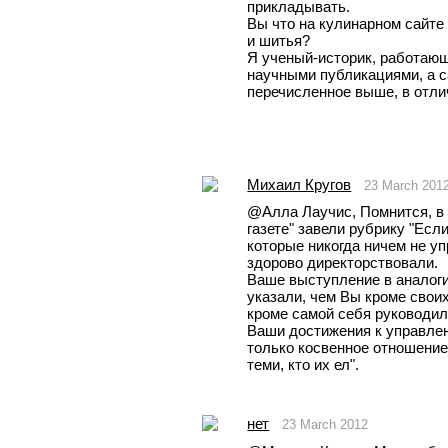
прикладывать.  
Вы что на кулинарном сайте 
и шитья?
Я ученый-историк, работающи
научными публикациями, а са
перечисленное выше, в отлич
Михаил Кругов
23 March 201
@Aлла Лаучис, Помнится, в 
газете" завели рубрику "Есл
которые никогда ничем не уп
здорово директорствовали. 
Ваше выступление в аналоги
указали, чем Вы кроме своих
кроме самой себя руководили
Ваши достижения к управле
только косвенное отношение. 
теми, кто их ел". 
нет
23 March 2012