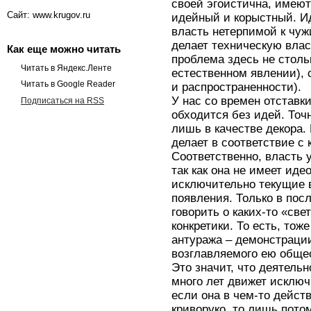
своей эгоистична, имеют
Сайт: www.krugov.ru
идейный и корыстный. И
власть нетерпимой к чу
делает техническую власт
Как еще можно читать
проблема здесь не стольк
Читать в Яндекс.Ленте
естественном явлении), 
Читать в Google Reader
и распространенности).
У нас со времен отставк
Подписаться на RSS
обходится без идей. Точ
лишь в качестве декора. 
делает в соответствие с 
Соответственно, власть 
так как она не имеет иде
исключительно текущие в
появления. Только в пос
говорить о каких-то «све
конкретики. То есть, тож
антуража – демонстраци
возглавляемого ею обще
Это значит, что деятель
много лет движет исключ
если она в чем-то дейст
криворуко, то лишь потом