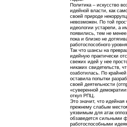
Политика – искусство во
идейной власти, как само
своей природе некоррупц
невозможен. По той прос
идеологии устарели, а и
появились, тем не менее
пока и близко не дотяги
работоспособного уровня
Так что шансы на превра
идейную практически отс
свежих идей у нее просто
никаких свидетельств, ч
озаботилась. По крайней 
оставила попытки разраб
своей деятельности (отп
«суверенной демократии
откуп РПЦ.
Это значит, что идейная
прежнему слабым местом
уязвимым для атак оппо
обзаведется сильными ф
работоспособными идеями