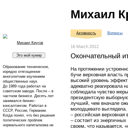
Михаил К
Активность
Вопросы
Михаил Кругов
16 March 2012
Окончательный ит
Образование техническое,
На протяжении устроенн
изрядно отягощенное
бучи верховная власть 
многолетним изучением
высокий уровень эффект
общественных наук.
адекватно реагировала н
До 1989 года работал на
советском заводе. После – в
соблюдала чувство меры
частном бизнесе. Десять лет
президентскую выборную
занимался бизнес-
лучший, чем вначале ожи
консалтингом. Работал в
молодцевато выглядела. 
СССР, России, Германии.
– российская верховная 
Когда понял, что без решения
– состоит из энергичных
политических проблем
нормального капитализма не
своем, что называется, 