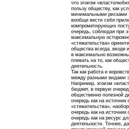
что эгоизм «властолюби
пользу обществу, как ус
минимальными рисками с
вообще вести себя прили
компрометирующих посту
очередь, соблюдая при э
максимальную осторожно
«стяжательства» ориент
общества всегда, везде
в максимально возможн
плевать на то, как обще
деятельность.
Так как работа и воровс
между разными видами э
Например, эгоизм «влас
бюджет, в первую очеред
общественно полезной де
очередь как на источник
«стяжательства», наобор
очередь как на источник
очередь как на ресурс д
деятельности. Точнее, да