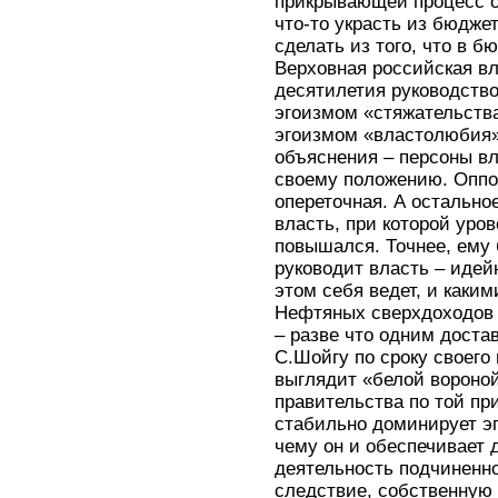
прикрывающей процесс о
что-то украсть из бюджет
сделать из того, что в б
Верховная российская в
десятилетия руководств
эгоизмом «стяжательства
эгоизмом «властолюбия»
объяснения – персоны вл
своему положению. Оппо
опереточная. А остально
власть, при которой уров
повышался. Точнее, ему 
руководит власть – идейн
этом себя ведет, и каки
Нефтяных сверхдоходов 
– разве что одним доста
С.Шойгу по сроку своего
выглядит «белой вороной
правительства по той при
стабильно доминирует э
чему он и обеспечивает
деятельность подчиненно
следствие, собственную