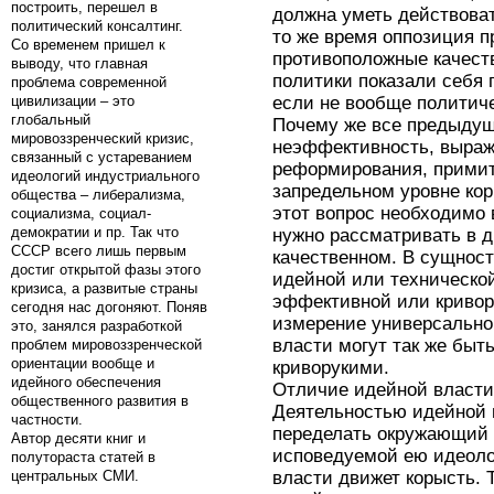
построить, перешел в
должна уметь действоват
политический консалтинг.
то же время оппозиция 
Со временем пришел к
противоположные качест
выводу, что главная
политики показали себя
проблема современной
цивилизации – это
если не вообще политич
глобальный
Почему же все предыдущ
мировоззренческий кризис,
неэффективность, выраж
связанный с устареванием
реформирования, примит
идеологий индустриального
запредельном уровне корр
общества – либерализма,
этот вопрос необходимо 
социализма, социал-
демократии и пр. Так что
нужно рассматривать в 
СССР всего лишь первым
качественном. В сущнос
достиг открытой фазы этого
идейной или технической
кризиса, а развитые страны
эффективной или кривору
сегодня нас догоняют. Поняв
измерение универсально,
это, занялся разработкой
власти могут так же быт
проблем мировоззренческой
ориентации вообще и
криворукими.
идейного обеспечения
Отличие идейной власти 
общественного развития в
Деятельностью идейной 
частности.
переделать окружающий 
Автор десяти книг и
исповедуемой ею идеоло
полутораста статей в
центральных СМИ.
власти движет корысть. 