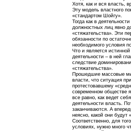
Хотя, как и вся власть, 
Эту модель властного по
«стандартом Шойгу».
Тогда как в деятельнос
должностных лиц явно д
«стяжательства». Эти п
обязанности по остаточн
необходимого условия п
Что и является истинно
деятельности – в ней гла
следствие доминировани
«стяжательства».
Прошедшие массовые ми
власти, что ситуация п
протестовавшему «средне
современном обществе я
все равно, как ведет себ
деятельности власть. По
заканчиваются. А впере
неясно, какой они будут 
Соответственно, для тог
условиях, нужно много ч