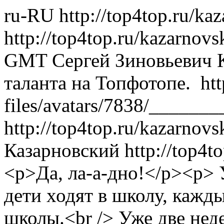
ru-RU
http://top4top.ru/ka
http://top4top.ru/kazarnovs
GMT
Сергей Зиновьевич 
таланта на Топфотопе.
ht
files/avatars/7838/_____
http://top4top.ru/kazarnovs
Казарновский
http://top4t
<p>Да, ла-а-дно!</p><p> Уже две недели после каникул дети ходят в школу, каждый - в свою… Очень разные школы.<br /> Уже две недели вся страна тоже ходит в школу. Телевизионную школу. Каждый день, в две смены. <br /> А что? Замечательная идея, согласитесь: ну, когда у меня как у родителя была такая возможность - посмотреть во всех подробностях, как учатся мои дети? Ну, дневник… Допросишься! Ну, собрание… Это, если время будет. И вообще, до того ли. А тут, каждый вечер по TV смотри - не хочу! То есть: как там у них на литературе, на химии, как дружат ребята, директор…такой строгий. Да и дома - ну, всё как у нас. Не оторвёшься! И ведь это 60 серий, двенадцать недель. Три месяца! Красота… Всё-таки, Год учителя. Им, учителям, помощь-то какая. Теперь родители реально знают, как учатся их дети, и уж конечно, видят все плюсы-минусы школьного образования. А поскольку практически все или папы, или мамы, или бабушки, или дедушки, то и TV не в накладе. К тому же, в русле, как говорится, решений - нацпроект «Новая школа». Президент об этом часто говорит. Всё замечательно. <br /> Первыми, как всегда, не выдержали коммунисты. У них у всех, вероятно, дети учатся в каких-то других школах, не телевизионных. И аргумент вспомнили испытанный: «Это нетипично!»<br /> Тут «медийщики» всех мастей - дети которых тоже учатся в других школах - конечно же, возмутились. Ага, мол, вы нам всю жизнь красивые школьные картинки в кино показывали, а в жизни всё было по-другому. Коммунисты, к сожалению, пропустили комплимент: красивые картинки в чёрно-белом кино - это, как минимум, талантливо. И стали требовать крови - закрытия «Школы».<br /> Медийщики, по правде, тоже забыли, что практически ни в одном старом фильме о школе не говорилось, что там, в школе, первым делом надо учиться. Там было много всего замечательного: и про идеалы, и про любовь, и про нравственность (то есть, что стыдно, а что не стыдно), но на «кровь» парировали: не знаем, будет ли кровь, но зато глаза мы вам на правду откроем. Вот тут уж, конечно, самые прогульщики побежали в «Школу» - и стали внимательно смотреть: страсти-то какие! <br /> Но на экране страстей не нашли - всё так спокойно, буднично. «Типа того», говоря языком персонажей.</p><p>-Кажется, ты хочешь ответить на вопрос. Иди к доске. <br />-Не хочу. <br />-Хорошо, тогда начинаем следующую тему. </p><p>Или: <br />-Ты куда пошёл? Выключи телефон! <br />-У меня важный разговор. (выходит из класса)</p><p>Или:<br />-Давайте, я вам сам про Пушкина всё расскажу. Главное, что Пушкин был африканских кровей, и у него был такой член!<br />-(крупным планом - челюсть учительницы. То есть, думает)</p><p>- Я достал. (травку)<br />-Ну, приходи, у меня мама в Ленинград (?) уехала.<br /> (Сцена: девятиклассники в постели…)<br />- Ой-ой! Не так!<br />(Неожиданно входит мама).<br />Дочь. Ты чего припёрлась?<br />Мать. От нас папа ушёл.<br />Дочь. Да, ла-а-дно! (наливает себе в стакан коньяку и выпивает)</p><p> Всё тихо так. Действительно, ладно. Всё понятно. Кроме «открытых на правду глаз». <br /> Мы чего, такого не видели, и думали, такого не может быть? Да ла-а-дно! Мы что, по улице не ходим, в транспорте не бываем, не через подъезды к квартирам подходим? Не бывали рядом со школой в дни последних звонков? Там в девять утра «мальчишки и девчонки» по доброте всегда предложат опохмелиться, когда с собачкой гуляешь. Или в газетах не читали, что 60% российских школ имеют уличные туалеты? Или, может, кто не видел - так я расскажу, как заплакал на сцене пожилой директор сельской школы, когда ему для школы подарили компьютер. А потом рассказал, как он картошку меняет на лыжи для детей. Но это, скорее, не типично, и к нашей «Школе» отношения не имеет. <br /> Или, может, в Доме № 2 живут те, кто в школе никогда не учился? У нас обязательное среднее образование. У нас все из школы вышли! <br /> Так что, всё мы видели. Но, как в известном анекдоте, осадок неприятный. После просмотров, разумеется.<br /> И я вот что вспомнил. Я вспомнил партсобрания в той, прошлой жизни. Когда тебя размазывали в тонкий слой, объясняя глубину и тяжесть твоего проступка, и ты умирал от осознания и стыда. А после партсобрания ты выпивал с теми же самыми людьми, и они же тебя успокаивали - да ла-а-дно ты, это всё ерунда, ну, так положено, не думай. Они так искренне радели за что-то, клеймили или возносили кого-то, а на самом деле им это всё было глубоко по…<br /> И вдруг - то же знакомое ощущение. <br /> Потому что вранье. Это же не документальное кино. Это же игра. То есть люди играют чьи-то жизни! А мы пришли « на правду», сопереживать. И нам в каждой картинке объясняют, что вы жизни не знаете. Вы вот все хотите, чтобы была какая