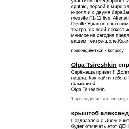
участием легендарного М
sputnic, первой в мире э
н-ролл,и с двумя бараба
messile F1-11 live, Alienat
Deville.Я,как не повтори
театра, cо всей легкост
мнимое на сегодня предл
вашем театре-шоле.Каки
присоединиться к вопросу
Olga Tsireshkin
спр
Серёжаща привет!!! Долг
нашла. Как найти тебя в
фамилией.
Olga Tsireshkin.
присоединился к вопросу,
1
крыштоб александ
Поздравляю с Днём Учит
будет отмечать этот ДЕ