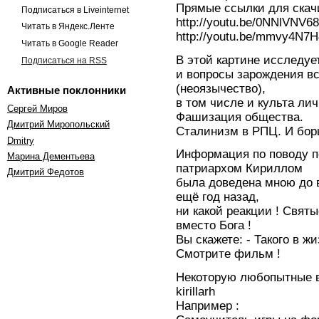
Прямые ссылки для скач
Подписаться в Liveinternet
http://youtu.be/0NNlVNV6
Читать в Яндекс.Ленте
http://youtu.be/mmvy4N7
Читать в Google Reader
В этой картине исследуе
Подписаться на RSS
и вопросы зарождения вс
(неоязычество),
Активные поклонники
в том числе и культа лич
Сергей Миров
Фашизация общества.
Дмитрий Миропольский
Сталинизм в РПЦ. И бор
Dmitry
Информация по поводу
Марина Дементьева
патриархом Кириллом
Дмитрий Федотов
была доведена мною до 
ещё год назад,
ни какой реакции ! Свят
вместо Бога !
Вы скажете: - Такого в жи
Смотрите фильм !
Некоторую любопытные 
kirillarh
Например :