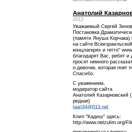
Анатолий Казарно
2012
Уважаемый Сергей Зинов
Постановка Драматическ
(памяти Януша Корчака)
на сайте Всеизраильско
концлагерях и гетто" www
благодарят Вас, ребят и
просят немного рассказа
о девочке, которая поет п
Спасибо.
С уважением,
модератор сайта
Анатолий Казарновский (
редкая)
laan34@013.net
Клип "Кадиш" здесь:
http://www.netzulim.org/F
присоединиться к вопросу