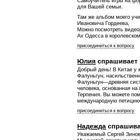
Самоучитель игры на фо
для Вашей семьи.
Там же альбом моего уч
Ивановича Гордеева,
Можно посмотреть видеор
Ах Одесса в королевско
присоединиться к вопросу
Юлия
спрашивает
Добрый день! В Китае у
Фалуньгун, насильственн
Фалуньгун—древняя сис
человека, основанная на
Терпения. Вы можете по
международную петицию: h
присоединиться к вопросу
Надежда
спрашива
Уважаемый Сергей Зинов