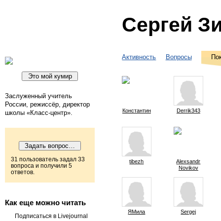
Сергей З
Активность
Вопросы
По
Заслуженный учитель
России, режиссёр, директор
Константин
Derrik343
школы «Класс-центр».
31 пользователь задал 33
tibezh
Alexsandr
вопроса и получили 5
Novikov
ответов.
Как еще можно читать
ЯМила
Sergej
Подписаться в Livejournal