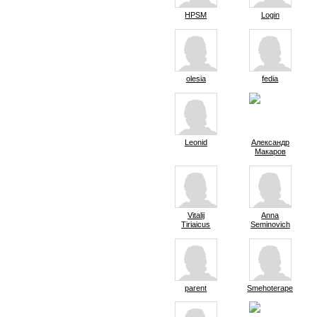
HPSM
Login
olesia
fedia
Leonid
Александр
Макаров
Vitalij
Anna
Tiriaicus
Seminovich
parent
Smehoterapevt