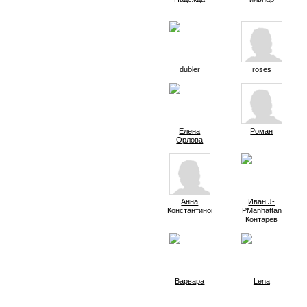
dubler
roses
Елена
Роман
Орлова
Анна
Иван J-
Константиновна
PManhattan
Контарев
Варвара
Lena