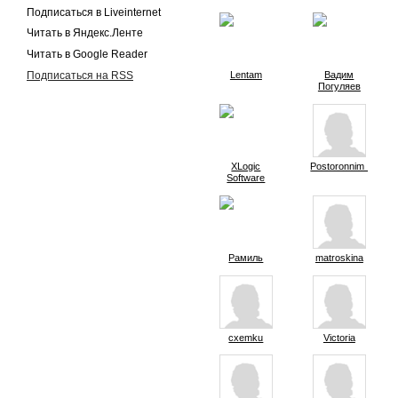
Подписаться в Liveinternet
Читать в Яндекс.Ленте
Читать в Google Reader
Подписаться на RSS
Lentam
Вадим
Погуляев
XLogic
Postoronnim_V
Software
Рамиль
matroskina
cxemku
Victoria