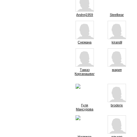
Andrej1959
Steelbear
Снежана
kirandil
Тамаз
мария
Корганашвили
Гуля
broderix
Мансурова
Надежда
ильнар