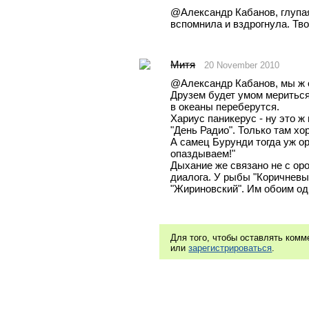
@Александр Кабанов, глупая 
вспомнила и вздрогнула. Тво
Митя
20 November 2010
@Александр Кабанов, мы ж о
Друзем будет умом мериться,
в океаны переберутся.
Хариус паникерус - ну это ж
"День Радио". Только там хо
А самец Бурунди тогда уж оре
опаздываем!"
Дыхание же связано не с оро
диалога. У рыбы "Коричневый
"Жириновский". Им обоим одн
Для того, чтобы оставлять ком
или
зарегистрироваться
.