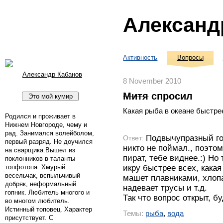
Александ
Активность
Вопросы
Александр Кабанов
8 November 2010
Митя
спросил
Какая рыба в океане быстре
Родился и проживает в
Нижнем Новгороде, чему и
рад. Занимался волейболом,
Подвычупразный го
Ответ:
первый разряд. Не доучился
никто не поймал., поэтом
на сварщика.Вышел из
пират, тебе виднее.:) Но
поклонников в таланты
икру быстрее всех, кака
топфотопа. Хмурый
весельчак, вспыльчивый
машет плавниками, хлопа
добряк, неформальный
надевает трусы и т.д.
гопник. Любитель многого и
Так что вопрос открыт, б
во многом любитель.
Истинный топовец. Характер
Темы:
рыба
,
вода
присутствует. С