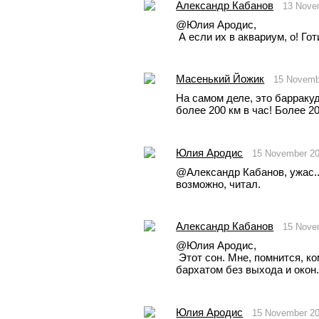
Александр Кабанов
13 Nove
@Юлия Ародис, 
 А если их в аквариум, о! Го
Масенький Йожик
15 Novemb
На самом деле, это барракуда
более 200 км в час! Более 20
Юлия Ародис
15 November 2
@Александр Кабанов, ужас...
возможно, читал.
Александр Кабанов
15 Nove
@Юлия Ародис, 
 Этот сон. Мне, помнится, комната снилась, обитая красным 
бархатом без выхода и окон
Юлия Ародис
15 November 2