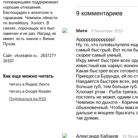
топоварищами поддерживает
хорошие отношения.
9 комментариев
Беспощаден к алкоголю и
тараканам. Чемпион области
по волейболу. Холост. В
связях, порочащих его был
Митя
9 November 2010
замечен и не раз. Наград не
имеет, есть значок с Винни
Арррррррррррррр!
Пухом.
Ну, то, что головылупеля еще
самый быстрый. Вот если бы е
скорее самый умный.
Сайт: vkontakte.ru…263727?
Икру мечет быстрее всех одн
26187
известный как хариус-вонюч
Какая быстрее всех готовится
Принцесса Бурунди, ей по ст
Как еще можно читать
Наедается быстрее всех, веро
Читать в Яндекс.Ленте
больше губ, тем больше губ.
Хлопает ртом - Рыба-тряпка. 
Читать в Google Reader
постоять не может, одним сл
Подписаться на RSS
Чемпион по дыхоте - Коричне
обыкновенный. Чтобы максим
дальше и мощнее брызгать с
так думаю.
Александр Кабанов
10 Nove