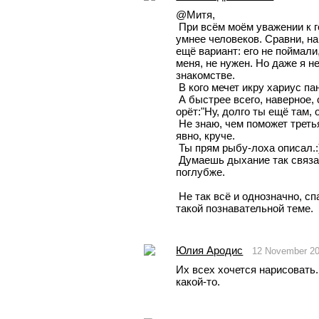
@Митя, 
 При всём моём уважении к головылупелю, я не думаю, что он 
умнее человеков. Сравни, на
ещё вариант: его не поймали, 
меня, не нужен. Но даже я н
знакомстве.
 В кого мечет икру хариус п
 А быстрее всего, наверное, самец принцессы этой. И он вечно 
орёт:"Ну, долго ты ещё там,
 Не знаю, чем поможет третья губа, это рудимент какой-то. Пиранья, 
явно, круче.
 Ты прям рыбу-лоха описал.:
 Думаешь дыхание так связанно с ором, там достаточно вздохнуть 
поглубже.
 Не так всё и однозначно, спасибо, что не остался равнодушным в 
такой познавательной теме.
Юлия Ародис
12 November 2
Их всех хочется нарисовать.
какой-то.