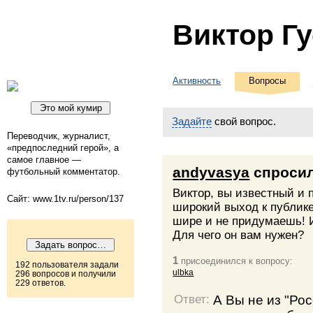
Виктор Г
Активность
Вопросы
Задайте
свой вопрос.
Переводчик, журналист,
«предпоследний герой», а
самое главное —
andyvasya
спроси
футбольный комментатор.
Виктор, вы известный и
Сайт: www.1tv.ru/person/137
широкий выход к публик
шире и не придумаешь! И
Для чего он вам нужен?
1
присоединился к вопросу:
192 пользователя задали
ulbka
296 вопросов и получили
229 ответов.
А Вы не из "Ро
Ответ: