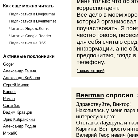
меня только что об э
Как еще можно читать
корреспондент.
Все дело в моем хор
Подписаться в Livejournal
который организовал 
Подписаться в Liveinternet
поучаствовать. Я поня
Читать в Яндекс.Ленте
честно говоря, перес
Читать в Google Reader
для себя считаю сре
Подписаться на RSS
информации, а не об
предпочитаю, глядя в 
Активные поклонники
телефону.
Goger
1 комментарий
Александр Гашин.
Александр Кабанов
Сергей Миров
Kandeli
Beerman
спросил
Роман
Здравствуйте, Виктор!
Cагатбек
Накопилась у меня пара 
Вадим Кравцов
интересующего:
Эрик Кибрайский
Отставка Лаудрупа и наз
Александр Родин
Карпина. Вот просто инт
Mitka90
Валерий Георгиевич (ник