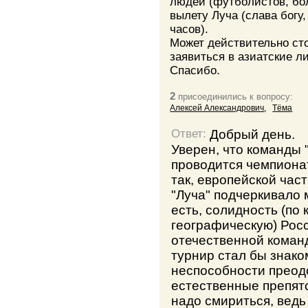
людей (футболистов, бо
вылету Луча (слава богу
часов).
Может действительно сто
заявиться в азиатские л
Спасибо.
2
присоединились к вопросу:
,
Алексей Александрович
Тёма
Добрый день.
Ответ:
Уверен, что команды 
проводится чемпионат
так, европейской част
"Луча" подчеркивало
есть, солидность (по 
географическую) Рос
отечественной команд
турнир стал бы знак
неспособности преод
естественные препятс
надо смириться, ведь 