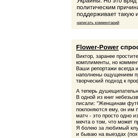
Украины. Но это вряд
политическим причина
поддерживает такую 
написать комментарий
Flower-Power
спро
Виктор, заранее простит
комплименты, но коммен
Ваши репортажи всегда 
наполнены ощущением пр
творческий подход к про
А теперь душещипательн
В одной из книг небезы
писали: "Женщинам футб
поклоняются ему, он им 
матч - это просто одно и
мечта о том, что может 
Я болею за любимый клуб
и бываю на выездах (по