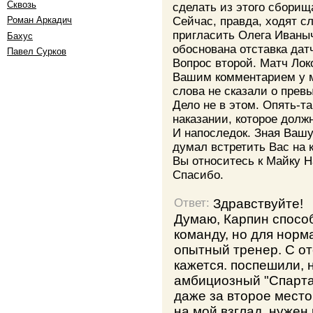
Сквозь
сделать из этого сбори
Сейчас, правда, ходят сл
Роман Аркадич
пригласить Олега Иваныч
Бахус
обоснована отставка дат
Павел Сурков
Вопрос второй. Матч Лок
Вашим комментарием у 
слова не сказали о прев
Дело не в этом. Опять-т
наказании, которое долж
И напоследок. Зная Вашу
думал встретить Вас на к
Вы относитесь к Майку Н
Спасибо.
Здравствуйте!
Ответ:
Думаю, Карпин спосо
команду, но для норм
опытный тренер. С от
кажется. поспешили, 
амбициозный "Спарта
даже за второе место.
на мой взглад, нужен 