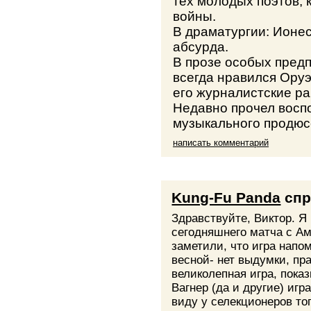
тех молодых поэтов, 
войны.
В драматургии: Ионеск
абсурда.
В прозе особых предп
всегда нравился Оруэл
его журналистские р
Недавно прочел восп
музыкального продю
написать комментарий
Kung-Fu Panda
спр
Здравствуйте, Виктор. Я
сегодняшнего матча с Ам
заметили, что игра нап
весной- нет выдумки, пра
великолепная игра, пока
Вагнер (да и другие) игр
виду у селекционеров то