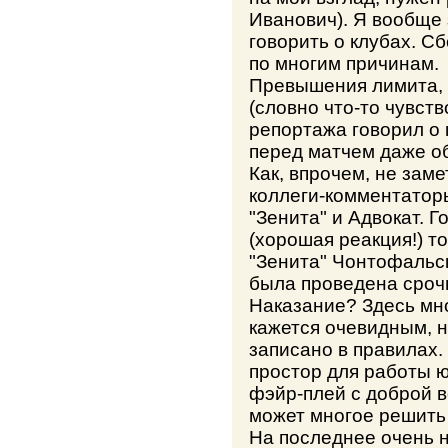
Иванович). Я вообще 
говорить о клубах. Сб
по многим причинам.
Превышения лимита, к
(словно что-то чувств
репортажа говорил о 
перед матчем даже о
Как, впрочем, не зам
коллеги-комментаторы
"Зенита" и Адвокат. Г
(хорошая реакция!) т
"Зенита" Чонтофальск
была проведена сроч
Наказание? Здесь мно
кажется очевидным, н
записано в правилах. 
простор для работы юр
фэйр-плей с доброй 
может многое решить 
На последнее очень н