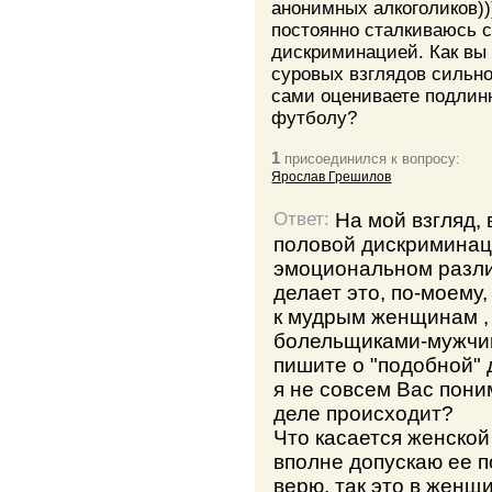
анонимных алкоголиков)))
постоянно сталкиваюсь 
дискриминацией. Как вы 
суровых взглядов сильн
сами оцениваете подлинн
футболу?
1
присоединился к вопросу:
Ярослав Грешилов
На мой взгляд,
Ответ:
половой дискриминаци
эмоциональном различ
делает это, по-моему
к мудрым женщинам ,
болельщиками-мужчин
пишите о "подобной"
я не совсем Вас пони
деле происходит?
Что касается женской 
вполне допускаю ее п
верю, так это в женщ