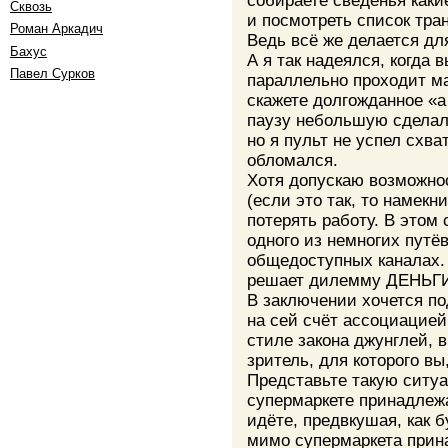
собираете сведенья как
Сквозь
и посмотреть список тран
Роман Аркадич
Ведь всё же делается для
Бахус
А я так надеялся, когда 
Павел Сурков
параллельно проходит ма
скажете долгожданное «
паузу небольшую сделал
но я пульт не успел схва
обломался.
Хотя допускаю возможнос
(если это так, то намекн
потерять работу. В этом
одного из немногих путё
общедоступных каналах.
решает дилемму ДЕНЬГ
В заключении хочется п
на сей счёт ассоциацией
стиле закона джунглей, в
зритель, для которого вы
Представьте такую ситуа
супермаркете принадлеж
идёте, предвкушая, как 
мимо супермаркета прин