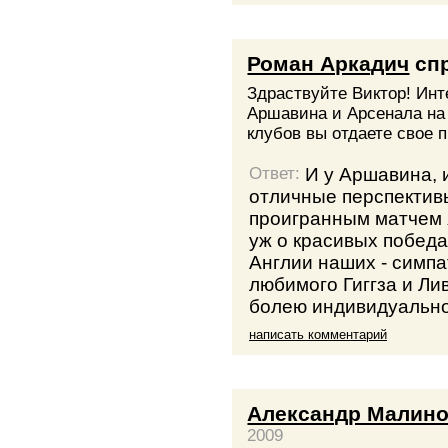
Роман Аркадич
сп
Здраствуйте Виктор! Инт
Аршавина и Арсенала на
клубов вы отдаете свое 
И у Аршавина, и
Ответ:
отличные перспективы
проигранным матчем я
уж о красивых победа
Англии наших - симп
любимого Гиггза и Ли
болею индивидуально
написать комментарий
Александр Малино
2009