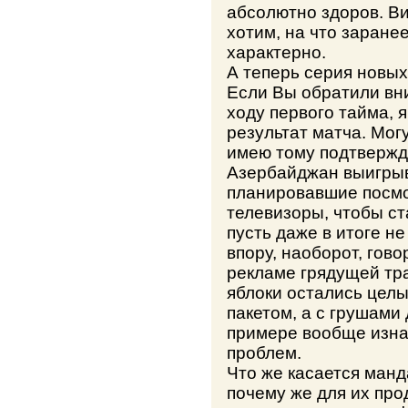
абсолютно здоров. Ви
хотим, на что заране
характерно.
А теперь серия новых
Если Вы обратили вн
ходу первого тайма, 
результат матча. Мог
имею тому подтвержд
Азербайджан выигрыва
планировавшие посмот
телевизоры, чтобы ст
пусть даже в итоге не
впору, наоборот, гов
рекламе грядущей тр
яблоки остались целы
пакетом, а с грушам
примере вообще изна
проблем.
Что же касается манд
почему же для их про