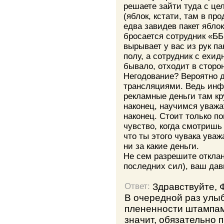
решаете зайти туда с це
(яблок, кстати, там в про
едва завидев пакет ябло
бросается сотрудник «ББ
вырывает у вас из рук па
полу, а сотрудник с ехид
бывало, отходит в сторо
Негодование? Вероятно д
трансляциями. Ведь инфо
рекламные деньги там кр
наконец, научимся уважат
наконец. Стоит только п
чувство, когда смотришь
что ты этого чувака ува
ни за какие деньги.
Не сем разрешите отклан
последних сил), ваш дав
Здравствуйте, 
Ответ:
В очередной раз улы
плененности штампам
значит, обязательно п