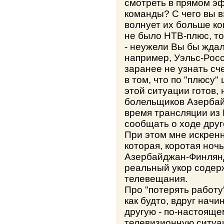
смотреть в прямом э
команды? С чего вы в
волнует их больше ко
не было НТВ-плюс, то
- неужели Вы бы ждал
например, Уэльс-Росс
заранее не узнать сче
в том, что по "плюсу"
этой ситуации готов,
болельщиков Азербайд
время трансляции из 
сообщать о ходе друго
При этом мне искренн
которая, коротая ночь 
Азербайджан-Финлянди
реальный укор содер
телевещания.
Про "потерять работу"
как будто, вдруг начи
другую - по-настояще
телевизионную ситуа