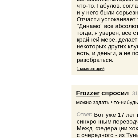
что-то. Габулов, согл
и у него были серьез
Отчасти успокаивает 
"Динамо" все абсолют
тогда, я уверен, все с
крайней мере, делает
некоторых других кл
есть, и деньги, а не 
разобраться.
1 комментарий
Frozzer
спросил
31
можно задать что-нибудь
Вот уже 17 лет 
Ответ:
синхронным переводч
Межд. федерации хокк
с очередного - из Тун