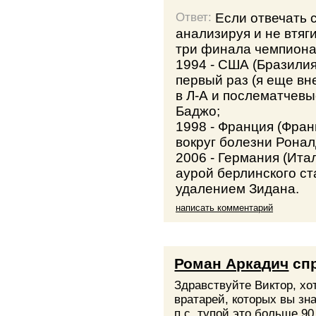
Если отвечать 
Ответ:
анализируя и не втяг
три финала чемпиона
1994 - США (Бразилия
первый раз (я еще вн
в Л-А и послематчевы
Баджо;
1998 - Франция (Фран
вокруг болезни Ронал
2006 - Германия (Ита
аурой берлинского с
удалением Зидана.
написать комментарий
Роман Аркадич
сп
Здравствуйте Виктор, хо
вратарей, которых вы зна
п.с. тупой это больше 90