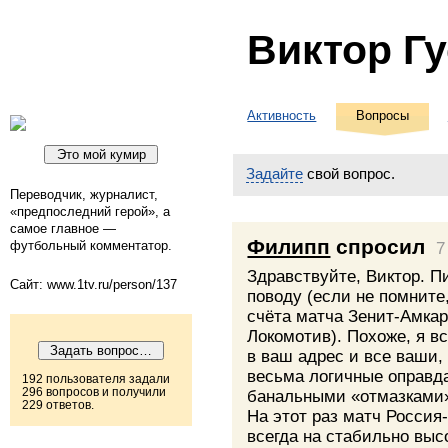
Виктор Г
Активность
Вопросы
Задайте
свой вопрос.
Переводчик, журналист,
«предпоследний герой», а
самое главное —
Филипп
спросил
футбольный комментатор.
7
Здравствуйте, Виктор. П
Сайт: www.1tv.ru/person/137
поводу (если не помните
счёта матча Зенит-Амка
Локомотив). Похоже, я 
в ваш адрес и все ваши, 
весьма логичные оправда
192 пользователя задали
296 вопросов и получили
банальными «отмазками
229 ответов.
На этот раз матч Россия
всегда на стабильно выс