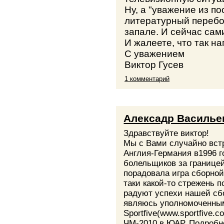
Ну, а "уважение из по
литературный перебор
запале. И сейчас сам
И жалеете, что так на
С уважением
Виктор Гусев
1 комментарий
Алексадр Василье
Здравствуйте виктор!
Мы с Вами случайно вст
Англия-Германия в1996 го
болельщиков за границей
порадовала игра сборной
таки какой-то стрежень 
радуют успехи нашей сбо
являюсь уполномоченным
Sportfive(www.sportfive.
ЧМ-2010 в ЮАР. Подробн