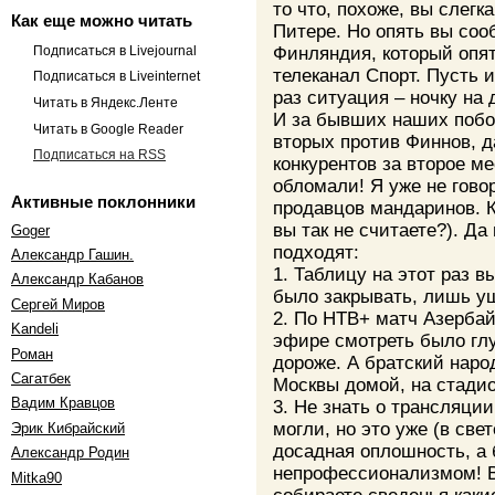
то что, похоже, вы слег
Как еще можно читать
Питере. Но опять вы соо
Подписаться в Livejournal
Финляндия, который опят
телеканал Спорт. Пусть и
Подписаться в Liveinternet
раз ситуация – ночку на
Читать в Яндекс.Ленте
И за бывших наших побол
Читать в Google Reader
вторых против Финнов, д
Подписаться на RSS
конкурентов за второе м
обломали! Я уже не гов
Активные поклонники
продавцов мандаринов. К
вы так не считаете?). Да
Goger
подходят:
Александр Гашин.
1. Таблицу на этот раз в
Александр Кабанов
было закрывать, лишь у
Сергей Миров
2. По НТВ+ матч Азерба
Kandeli
эфире смотреть было глу
Роман
дороже. А братский наро
Cагатбек
Москвы домой, на стадио
Вадим Кравцов
3. Не знать о трансляци
могли, но это уже (в све
Эрик Кибрайский
досадная оплошность, а 
Александр Родин
непрофессионализмом! Ве
Mitka90