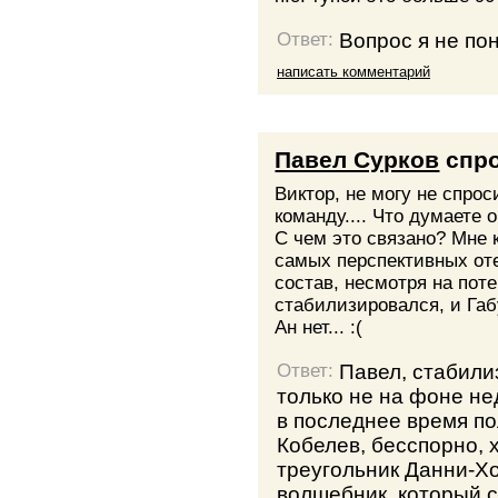
Вопрос я не пон
Ответ:
написать комментарий
Павел Сурков
спр
Виктор, не могу не спро
команду.... Что думаете
С чем это связано? Мне к
самых перспективных оте
состав, несмотря на пот
стабилизировался, и Габ
Ан нет... :(
Павел, стабили
Ответ:
только не на фоне не
в последнее время по
Кобелев, бесспорно, х
треугольник Данни-Х
волшебник, который с