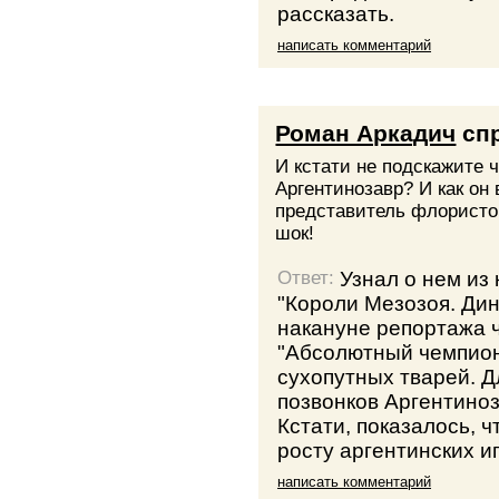
рассказать.
написать комментарий
Роман Аркадич
сп
И кстати не подскажите ч
Аргентинозавр? И как он в
представитель флористов
шок!
Узнал о нем из
Ответ:
"Короли Мезозоя. Дин
накануне репортажа ч
"Абсолютный чемпион
сухопутных тварей. 
позвонков Аргентиноз
Кстати, показалось, ч
росту аргентинских иг
написать комментарий