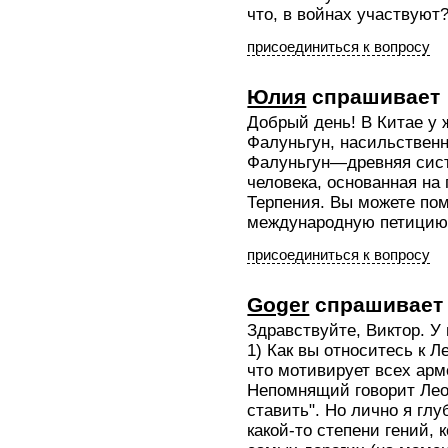
что, в войнах участвуют
присоединиться к вопросу
Юлия
спрашивает
Добрый день! В Китае у
Фалуньгун, насильственн
Фалуньгун—древняя сис
человека, основанная на
Терпения. Вы можете по
международную петицию: h
присоединиться к вопросу
Goger
спрашивает
Здравствуйте, Виктор. У
1) Как вы относитесь к 
что мотивирует всех арм
Непомнящий говорит Леон
ставить". Но лично я глу
какой-то степени гений, 