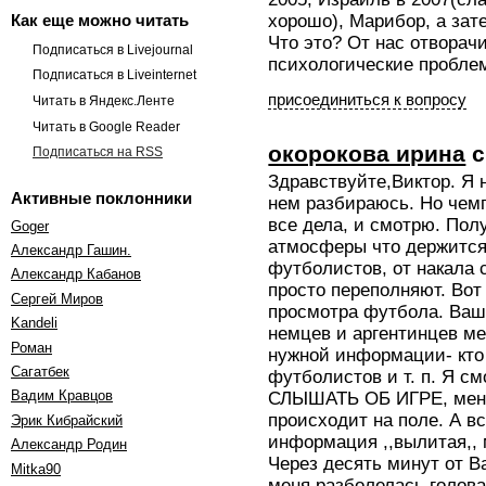
хорошо), Марибор, а зат
Как еще можно читать
Что это? От нас отворач
Подписаться в Livejournal
психологические пробле
Подписаться в Liveinternet
присоединиться к вопросу
Читать в Яндекс.Ленте
Читать в Google Reader
окорокова ирина
с
Подписаться на RSS
Здравствуйте,Виктор. Я 
Активные поклонники
нем разбираюсь. Но чем
все дела, и смотрю. Пол
Goger
атмосферы что держится 
Александр Гашин.
футболистов, от накала 
Александр Кабанов
просто переполняют. Во
Сергей Миров
просмотра футбола. Ваш
Kandeli
немцев и аргентинцев ме
Роман
нужной информации- кто 
Cагатбек
футболистов и т. п. Я 
Вадим Кравцов
СЛЫШАТЬ ОБ ИГРЕ, меня 
происходит на поле. А в
Эрик Кибрайский
информация ,,вылитая,, 
Александр Родин
Через десять минут от В
Mitka90
меня разболелась голова.