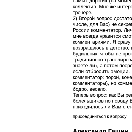
самых дорогих (на момен
коллектив. Мне же инте
тренере.
2) Второй вопрос достато
числе, для Вас) не секр
России комментатор. Лич
мне всегда нравится см
комментариями. Я сразу 
возвращаюсь в детство, 
будильник, чтобы не про
традиционно транслирова
знаете ли), а потом пос
если отбросить эмоции, 
комментатор: порой, коне
комментаторы), но комме
бодро, весело.
Теперь вопрос: как Вы р
болельщиков по поводу 
приходилось ли Вам с ег
присоединиться к вопросу
Александр Гашин.