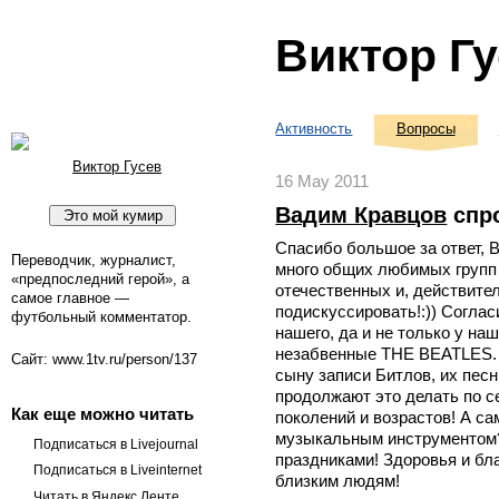
Виктор Г
Активность
Вопросы
Виктор Гусев
16 May 2011
Вадим Кравцов
спр
Спасибо большое за ответ, В
Переводчик, журналист,
много общих любимых групп 
«предпоследний герой», а
отечественных и, действител
самое главное —
подискуссировать!:)) Согла
футбольный комментатор.
нашего, да и не только у на
незабвенные THE BEATLES. К
Сайт: www.1tv.ru/person/137
сыну записи Битлов, их песн
продолжают это делать по с
Как еще можно читать
поколений и возрастов! А с
музыкальным инструментом
Подписаться в Livejournal
праздниками! Здоровья и б
Подписаться в Liveinternet
близким людям!
Читать в Яндекс.Ленте