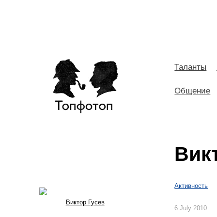
Таланты
Общение
Вик
Активность
Виктор Гусев
6 July 2010