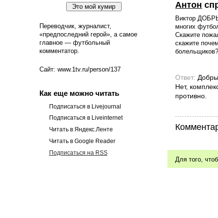
Антон
сп
Виктор ДОБРЫЙ
Переводчик, журналист,
многих футбо
«предпоследний герой», а самое
Скажите пожал
главное — футбольный
скажите почем
комментатор.
болельщиков? Че
Сайт: www.1tv.ru/person/137
Ответ:
Добры
Нет, комплек
Как еще можно читать
противно.
Подписаться в Livejournal
Подписаться в Liveinternet
Комментар
Читать в Яндекс.Ленте
Читать в Google Reader
Подписаться на RSS
Для того, что