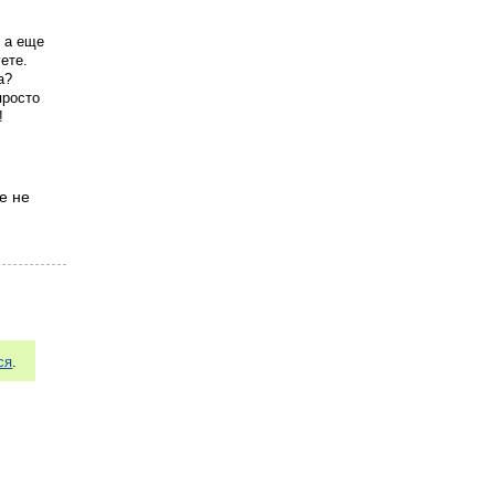
я а еще
ете.
а?
просто
!
е не
ся
.