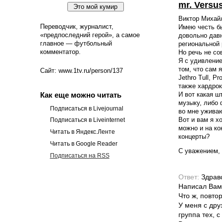
mr. Versu
Виктор Михайл
Переводчик, журналист,
Имею честь б
«предпоследний герой», а самое
довольно давн
главное — футбольный
региональной 
комментатор.
Но речь не со
Я с удивление
том, что сам 
Сайт: www.1tv.ru/person/137
Jethro Tull, 
также хардрок
И вот какая ш
Как еще можно читать
музыку, либо 
Подписаться в Livejournal
во мне уживаю
Вот и вам я х
Подписаться в Liveinternet
можно и на ко
Читать в Яндекс.Ленте
концерты?
Читать в Google Reader
С уважением, 
Подписаться на RSS
Ответ:
Здрав
Написал Вам 
Что ж, повто
У меня с дру
группа тех, с