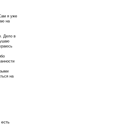
Сам я уже
таю на
е. Дело в
лушаю
чураюсь
ибо
занности
орыми
аться на
 есть