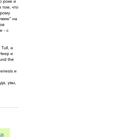
о роке и
 том, что
арому
ужию" на
ков
 - с
Tull, а
 Heep и
und the
Genesis и
да, увы,
ся
.