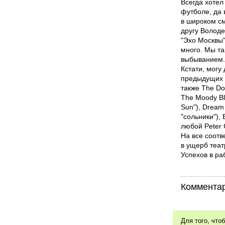
Всегда хотел
футболе, да 
в широком см
другу Волод
"Эхо Москвы"
много. Мы та
выбыванием
Кстати, могу
предыдущих о
также The Doo
The Moody Bl
Sun"), Dream
"сольники"), 
любой Peter 
На все соотв
в ущерб теат
Успехов в ра
Комментар
Для того, что