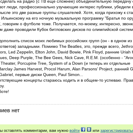
 сделать на радио (с ТВ еще сложнее) объединительную передачу 
вот люди, профессионально узучающие интерес публики, убедили в
ысле это две разные группы слушателей. Хотя, когда прихожу к ст
е Ильинскому на его ночную музыкальную программу "Братья по ор
, говорим о футболе тоже. Получается, по-моему, интересно, звон
м даже проводили Кубок битловских дисков по олимпийской системе
.
 дополнить список моих любимых российских групп (он - в одном из
тветов) западными. Помимо The Beatles, это, прежде всего, Jethro 
rs, Led Zeppelin, Elton John, David Bowie, Pink Floyd, ранние Uriah
ues, Deep Purple, The Bee Gees, Nick Cave, R.E.M. (особенно - "Aro
 Theater, Porcupine Tree, System of a Down (и теперь их отдельные
Barclay James Harvest, Procol Harum, Alan Parsons' Project, ранний 
Gabriel, первые диски Queen, Paul Simon...
етствующие концерты стараюсь ходить и в общем-то успеваю. Прав
ру.
боте!
иев нет
бы оставлять комментарии, вам нужно
войти
или
зарегистрировать