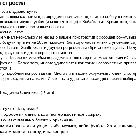
s
спросил
ович, здравствуйте!
ыть вашим коллегой и, в определенном смысле, считаю себя учеником. 
о комментирую футбол (и много что еще) в Забайкалье. Кроме того, чи
радиостанции спортивные новости.
всем об этом.
м узнал несколько лет назад о вашем пристрастии к хорошей рок-музык
я, будучи чуть не на 20 лет моложе, большую часть жизни с упоением с
Procol Harum, Gentle Giant и другие прогрессивные британские группы. Не 
а, краутрока и даже хорошего фьюжна...
тука. Товарищи мои обычно разделяют лишь одно из моих увлечений - л
футбол... Более того, многие удивляются как такие несовместные привя
тся :)
очу подобный вопрос задать. Много ли в вашем окружении людей, с кот
нцерт сходить и на матч? И как часто удается в последнее время выбир
Владимир Свечников (г.Чита)
ствуйте, Владимир!
подробный ответ, а компьютер взял и все сожрал.
ряю максимально близко к оригиналу.
зьями похожая ситуация: либо музыка, либо футбол. Хотя, конечно,
 кем можно и на игру, и на концерт.