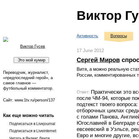
Виктор Г
Активность
Вопросы
Виктор Гусев
17 June 2012
Сергей Миров
спро
Витя, а можно реальную ста
Переводчик, журналист,
России, комментированных 
«предпоследний герой», а
самое главное —
футбольный комментатор.
Практически это в
Ответ:
после ЧМ-94, которые п
Сайт: www.1tv.ru/person/137
подтекст твоего вопроса
отборочных циклах сред
Как еще можно читать
с голами Панова, Англие
Югославией в Белграде 
Подписаться в Livejournal
евсеевский в Уэльсе, р
Подписаться в Liveinternet
Евро и многие другие, в
Читать в Яндекс.Ленте