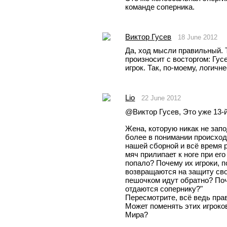
команде соперника.
Виктор Гусев
18 June 2012
Да, ход мысли правильный. Т
произносит с восторгом: Гус
игрок. Так, по-моему, логичне
Lio
22 June 2012
@Виктор Гусев, Это уже 13-й
Жена, которую никак не запо
более в понимании происходя
нашей сборной и всё время р
мяч прилипает к ноге при его
попало? Почему их игроки, п
возвращаются на защиту своих
пешочком идут обратно? Поче
отдаются сопернику?"
Пересмотрите, всё ведь прав
Может поменять этих игроков
Мира?