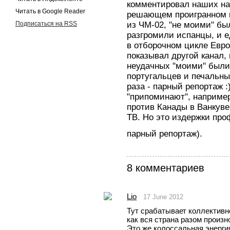
комментировал наших на 
Читать в Google Reader
решающем проигранном м
Подписаться на RSS
из ЧМ-02, "не моими" бы
разгромили испанцы, и 
в отборочном цикле Евро
показывал другой канал,
неудачных "моими" были 
португальцев и печальны
раза - парный репортаж :)
"припоминают", например
против Канады в Ванкуве
ТВ. Но это издержки про
парный репортаж).
8 комментариев
Lio
17 June 2012
Тут срабатывает коллективн
как вся страна разом произн
Это же колоссальная энергия