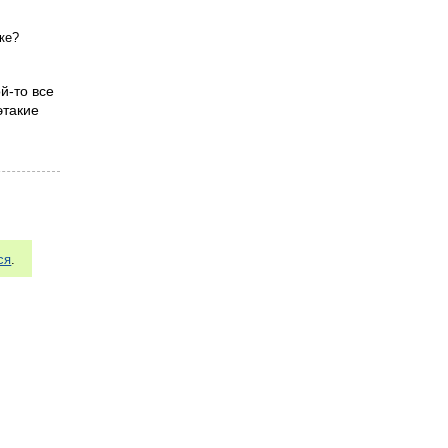
ке?
й-то все
этакие
ся
.