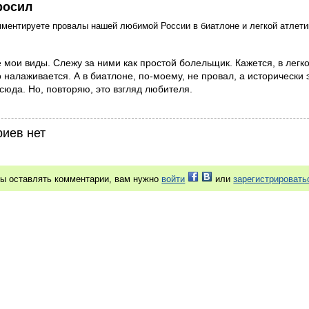
росил
мментируете провалы нашей любимой России в биатлоне и легкой атлети
е мои виды. Слежу за ними как простой болельщик. Кажется, в легко
 налаживается. А в биатлоне, по-моему, не провал, а исторически 
-сюда. Но, повторяю, это взгляд любителя.
иев нет
бы оставлять комментарии, вам нужно
войти
или
зарегистрировать