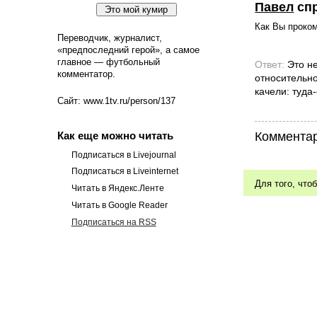
Павел
сп
Как Вы проко
Переводчик, журналист,
«предпоследний герой», а самое
главное — футбольный
Ответ:
Это н
комментатор.
относительно
качели: туда
Сайт: www.1tv.ru/person/137
Комментар
Как еще можно читать
Подписаться в Livejournal
Подписаться в Liveinternet
Для того, что
Читать в Яндекс.Ленте
Читать в Google Reader
Подписаться на RSS